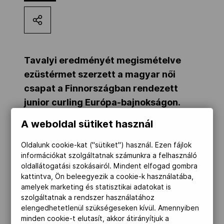
Kettőskarrier-program
NOB
Tavalyi eredményét megismételve
ezüstérmet szerzett a magyar női
csapat a Finnországban rendezett
Társszervezetek
junior curling Európa-bajnokságon.
A weboldal sütiket használ
OVEP
Oldalunk cookie-kat ("sütiket") használ. Ezen fájlok
A magyar szövetség szerdai
információkat szolgáltatnak számunkra a felhasználó
Adatbank
tájékoztatása szerint a Palancsa
oldallátogatási szokásairól. Mindent elfogad gombra
kattintva, Ön beleegyezik a cookie-k használatába,
Dorottya (skip), Miklai Henrietta,
amelyek marketing és statisztikai adatokat is
Gunzinám Zsanett, Szentannai Ágnes,
szolgáltatnak a rendszer használatához
Kalocsai Vera összeállítású együttes
elengedhetetlenül szükségeseken kívül. Amennyiben
minden cookie-t elutasít, akkor átirányítjuk a
veretlenül zárta a csoportkört Angliát,