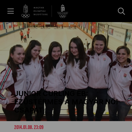
UGRÁS A TARTALOMRA »
Hírek
Galéria
Dakar 2026
JUNIOR CURLING EB:
Los Angeles 2028
EZÜSTÉRMES A MAGYAR NŐI
CSAPAT
MOB
2014.01.08. 23:09