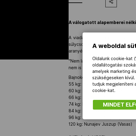
A válogatott alapemberei nél
A viadalon a legjobb teljesítmé
súlycsoportjában (60 kg), han
A weboldal süt
aranyéremig.
Oldalunk cookie-kat (
"Nem láttam igazán nagyszerű mé
oldallátogatási szok
nem is számítottam" - mondta a
amelyek marketing és
Bajnokok:
szükségeseken kívül.
tudjuk megjeleníteni
55 kg: Borsós Dávid (Kaposvár)
cookie-kat.
60 kg: Kmegy Dániel (Vasas)
66 kg: Kozák István (Cegléd)
MINDET EL
74 kg: Kun Renátó (FTC)
84 kg: Antunovics László (Érd)
96 kg: Németh Iván (FTC)
120 kg: Nunajev Juszup (Vasas)