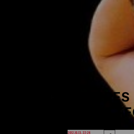
NOB
Társszervezetek
OVEP
Adatbank
KÖZEPES
KÖTÖTTF
2012.10.13. 22:24