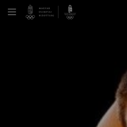
UGRÁS A TARTALOMRA »
Hírek
Galéria
Dakar 2026
Los Angeles 2028
MOB
Kettőskarrier-program