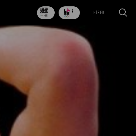
85
706
HÍREK
nap
nap