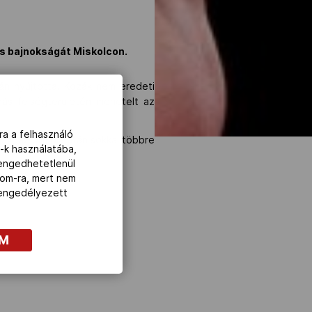
s bajnokságát Miskolcon.
ván nyújtotta. Kozák nem eredeti
ás felségterületén menetelt az
ra a felhasználó
z, az olimpia után sokkal többre
-k használatába,
lengedhetetlenül
com-ra, mert nem
z engedélyezett
OM