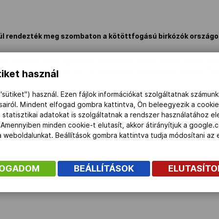
kül rendezték meg szombaton a kötöttfogású birkózók országo
nyt a néhány hete egyetemi világbajnoki címet szerző Kozák Ist
em eggyel feljebb (66 kg), a Londonban ezüstérmes Lőrincz Tam
iket használ
"sütiket") használ. Ezen fájlok információkat szolgáltatnak számunk
rkőzést, összességében erősen közepes szintű volt a verseny, iga
ásairól. Mindent elfogad gombra kattintva, Ön beleegyezik a cookie
z MTI-nek Struhács György szövetségi kapitány.
 statisztikai adatokat is szolgáltatnak a rendszer használatához e
 Amennyiben minden cookie-t elutasít, akkor átirányítjuk a google.
 a weboldalunkat. Beállítások gombra kattintva tudja módosítani a
FOGADOM
BEÁLLÍTÁSOK
ELUTASÍT