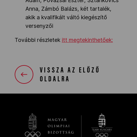
Ádám, Povázsai Eszter, Sztankovics
Anna, Zámbó Balázs, két tartalék,
akik a kvalifikált váltó kiegészítő
versenyzői
További részletek
itt megtekinthetőek:
VISSZA AZ ELŐZŐ
OLDALRA