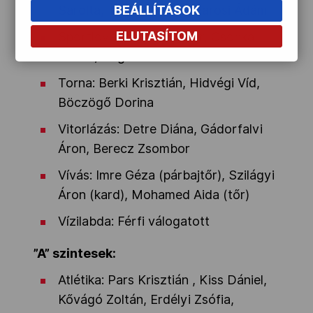
BEÁLLÍTÁSOK
Sarolta, Tóth Adrienn, Marosi Ádám
ELUTASÍTOM
Sportlövészet: Sidi Péter, Csonka
Zsófia, Bognár Richárd
Torna: Berki Krisztián, Hidvégi Víd,
Böczögő Dorina
Vitorlázás: Detre Diána, Gádorfalvi
Áron, Berecz Zsombor
Vívás: Imre Géza (párbajtőr), Szilágyi
Áron (kard), Mohamed Aida (tőr)
Vízilabda: Férfi válogatott
”A” szintesek:
Atlétika: Pars Krisztián , Kiss Dániel,
Kővágó Zoltán, Erdélyi Zsófia,