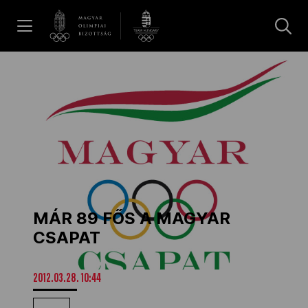
UGRÁS A TARTALOMRA »
Hírek
Galéria
Dakar 2026
MÁR 89 FŐS A MAGYAR
Los Angeles 2028
CSAPAT
MOB
2012.03.28. 10:44