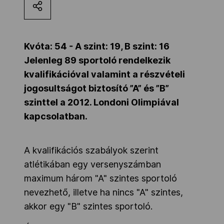
Kettőskarrier-program
Kvóta: 54 - A szint: 19, B szint: 16
NOB
Jelenleg 89 sportoló rendelkezik
kvalifikációval valamint a részvételi
jogosultságot biztosító ”A” és ”B”
Társszervezetek
szinttel a 2012. Londoni Olimpiával
kapcsolatban.
OVEP
A kvalifikációs szabályok szerint
Adatbank
atlétikában egy versenyszámban
maximum három "A" szintes sportoló
nevezhető, illetve ha nincs "A" szintes,
akkor egy "B" szintes sportoló.