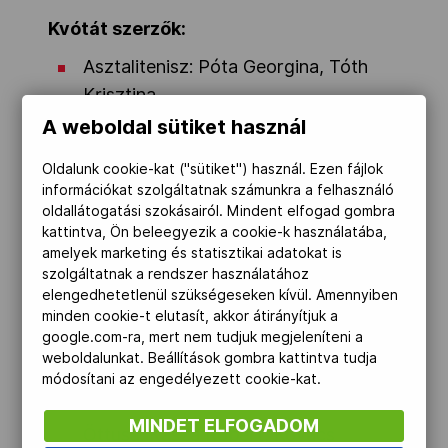
Kvótát szerzők:
Asztalitenisz: Póta Georgina, Tóth
Krisztina
A weboldal sütiket használ
Birkózás: Módos Péter, Deák Bárdos
Mihály, Sastin Marianna
Oldalunk cookie-kat ("sütiket") használ. Ezen fájlok
információkat szolgáltatnak számunkra a felhasználó
Evezés: Juhász Adrián, Simon Béla
oldallátogatási szokásairól. Mindent elfogad gombra
kattintva, Ön beleegyezik a cookie-k használatába,
Kajak-kenu: 7 kajakos, 1 kenus és 6
amelyek marketing és statisztikai adatokat is
női kvóta
szolgáltatnak a rendszer használatához
elengedhetetlenül szükségeseken kívül. Amennyiben
Kerékpársport: Lovassy Krisztián
minden cookie-t elutasít, akkor átirányítjuk a
(Országúti mezőny verseny)
google.com-ra, mert nem tudjuk megjeleníteni a
weboldalunkat. Beállítások gombra kattintva tudja
Ökölvívás: Harcsa Zoltán, Káté Gyula,
módosítani az engedélyezett cookie-kat.
Varga Miklós
MINDET ELFOGADOM
Öttusa: Kasza Róbert, Kovács