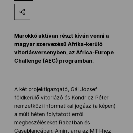
Kettőskarrier-program
NOB
Marokkó aktívan részt kíván venni a
magyar szervezésű Afrika-kerülő
vitorlásversenyben, az Africa-Europe
Társszervezetek
Challenge (AEC) programban.
OVEP
A két projektigazgató, Gál József
Adatbank
földkerülő vitorlázó és Kondricz Péter
nemzetközi informatikai jogász (a képen)
a múlt héten folytatott erről
megbeszéléseket Rabatban és
Casablancában. Amint arra az MTI-hez