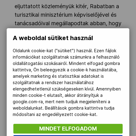
eljuttatott közleményük kitér, Rabatban a
turisztikai minisztérium képviselőjével és
tanácsadóival megállapodtak abban, hogy
a marokkói kormány tárcaközi
A weboldal sütiket használ
egyeztetéseken dolgozza ki az ország
részvételének részleteit. A
Oldalunk cookie-kat ("sütiket") használ. Ezen fájlok
projektigazgatók egyúttal átadták a
információkat szolgáltatnak számunkra a felhasználó
oldallátogatási szokásairól. Mindent elfogad gombra
Marokkó hivatalos meghívását tartalmazó
kattintva, Ön beleegyezik a cookie-k használatába,
okiratot.
amelyek marketing és statisztikai adatokat is
szolgáltatnak a rendszer használatához
elengedhetetlenül szükségeseken kívül. Amennyiben
A marokkói program része volt a rabati
minden cookie-t elutasít, akkor átirányítjuk a
magyar nagykövetségen rendezett
google.com-ra, mert nem tudjuk megjeleníteni a
fogadás, melyen több afrikai és európai
weboldalunkat. Beállítások gombra kattintva tudja
módosítani az engedélyezett cookie-kat.
ország nagykövete, minisztériumi
képviselők, cégvezetők és a sajtó
MINDET ELFOGADOM
munkatársai előtt mutatták be a program