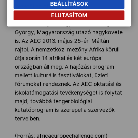
BEÁLLÍTÁSOK
vezetői az AEC projektet.
ELUTASÍTOM
A rendezvényen megjelent Habsburg
György, Magyarország utazó nagykövete
is. Az AEC 2013. május 25-én Máltán
rajtol. A nemzetközi mezőny Afrika körüli
útja során 14 afrikai és két európai
országban áll meg. A hajózási program
mellett kulturális fesztiválokat, üzleti
fórumokat rendeznek. Az AEC oktatási és
iskolatámogatási tevékenységet is folytat
majd, továbbá tengerbiológiai
kutatóprogram is szerepel a szervezők
terveiben.
(Forrás: africaeuropechallenge.com)