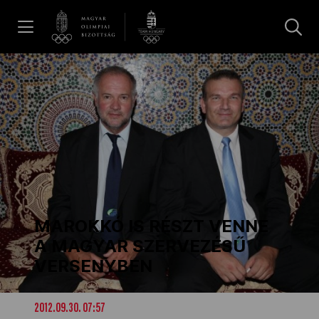
UGRÁS A TARTALOMRA »
Hírek
Galéria
Dakar 2026
MAROKKÓ IS RÉSZT VENNE
Los Angeles 2028
A MAGYAR SZERVEZÉSŰ
VERSENYBEN
MOB
2012.09.30. 07:57