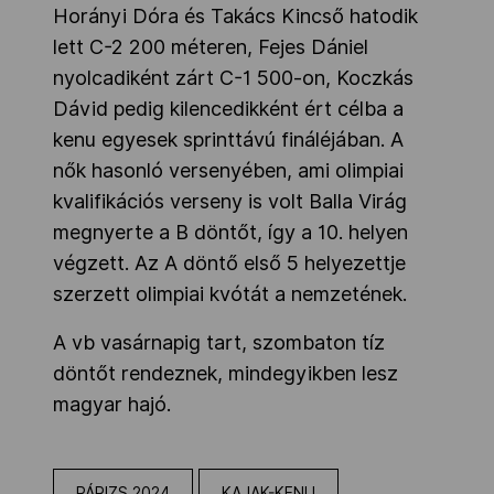
Horányi Dóra és Takács Kincső hatodik
lett C-2 200 méteren, Fejes Dániel
nyolcadiként zárt C-1 500-on, Koczkás
Dávid pedig kilencedikként ért célba a
kenu egyesek sprinttávú fináléjában. A
nők hasonló versenyében, ami olimpiai
kvalifikációs verseny is volt Balla Virág
megnyerte a B döntőt, így a 10. helyen
végzett. Az A döntő első 5 helyezettje
szerzett olimpiai kvótát a nemzetének.
A vb vasárnapig tart, szombaton tíz
döntőt rendeznek, mindegyikben lesz
magyar hajó.
PÁRIZS 2024
KAJAK-KENU