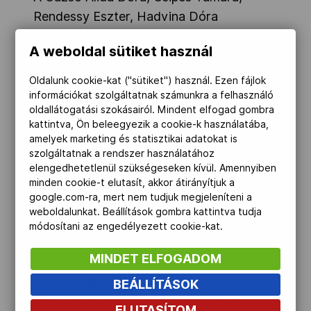
Rendessy Eszter, Hadvina Dóra
összeállítású női kajaknégyes már azzal
A weboldal sütiket használ
megszerezte a kvótát, hogy bejutott a
döntőbe 500 méteren, ott azonban nem
Oldalunk cookie-kat ("sütiket") használ. Ezen fájlok
tudott beleszólni az érmes helyek sorsába
információkat szolgáltatnak számunkra a felhasználó
oldallátogatási szokásairól. Mindent elfogad gombra
és hetedik lett. Az egység a vb-n végig
kattintva, Ön beleegyezik a cookie-k használatába,
küszködött a rajttal, amely most sem
amelyek marketing és statisztikai adatokat is
sikerült jól, s ezúttal a táv többi részében
szolgáltatnak a rendszer használatához
elengedhetetlenül szükségeseken kívül. Amennyiben
sem tudott harcolni a riválisokkal. A
minden cookie-t elutasít, akkor átirányítjuk a
győzelmet az ötszörös olimpiai bajnok
google.com-ra, mert nem tudjuk megjeleníteni a
Lisa Carrington vezette új-zélandiak
weboldalunkat. Beállítások gombra kattintva tudja
módosítani az engedélyezett cookie-kat.
szerezték meg.
MINDET ELFOGADOM
Az ötkarikás indulási jog ebben a
sportágban nem névre szól, a magyar
BEÁLLÍTÁSOK
olimpiai csapat a jövő évi válogatókon
ELUTASÍTOM