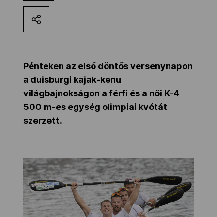
Kettőskarrier-program
NOB
Pénteken az első döntős versenynapon
a duisburgi kajak-kenu
Társszervezetek
világbajnokságon a férfi és a női K-4
500 m-es egység olimpiai kvótát
szerzett.
OVEP
Adatbank