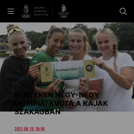
UGRÁS A TARTALOMRA »
Hírek
Galéria
Dakar 2026
PÉNTEKEN NÉGY-NÉGY
Los Angeles 2028
OLIMPIAI KVÓTA A KAJAK
SZAKÁGBAN
MOB
2023.08.25. 16:56