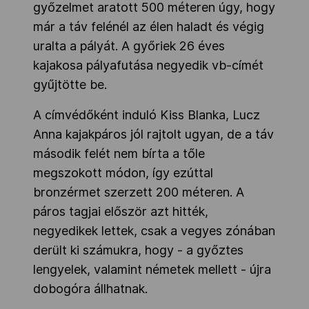
győzelmet aratott 500 méteren úgy, hogy
már a táv felénél az élen haladt és végig
uralta a pályát. A győriek 26 éves
kajakosa pályafutása negyedik vb-címét
gyűjtötte be.
A címvédőként induló Kiss Blanka, Lucz
Anna kajakpáros jól rajtolt ugyan, de a táv
második felét nem bírta a tőle
megszokott módon, így ezúttal
bronzérmet szerzett 200 méteren. A
páros tagjai először azt hitték,
negyedikek lettek, csak a vegyes zónában
derült ki számukra, hogy - a győztes
lengyelek, valamint németek mellett - újra
dobogóra állhatnak.