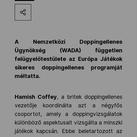
Kettőskarrier-program
NOB
A Nemzetközi Doppingellenes
Ügynökség (WADA) független
Társszervezetek
felügyelőtestülete az Európa Játékok
sikeres doppingellenes programját
méltatta.
OVEP
Hamish Coffey
, a britek doppingellenes
Adatbank
vezetője koordinálta azt a négyfős
csoportot, amely a doppingvizsgálatok
különböző aspektusait vizsgálta a minszki
játékok kapcsán. Ebbe beletartozott az