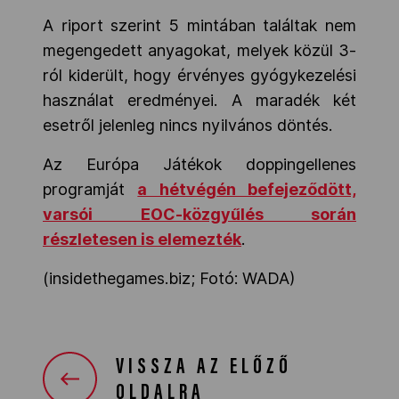
A riport szerint 5 mintában találtak nem
megengedett anyagokat, melyek közül 3-
ról kiderült, hogy érvényes gyógykezelési
használat eredményei. A maradék két
esetről jelenleg nincs nyilvános döntés.
Az Európa Játékok doppingellenes
programját
a hétvégén befejeződött,
varsói EOC-közgyűlés során
részletesen is elemezték
.
(insidethegames.biz; Fotó: WADA)
VISSZA AZ ELŐZŐ
OLDALRA