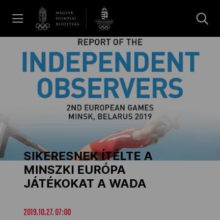
UGRÁS A TARTALOMRA »
Hírek
Galéria
Dakar 2026
SIKERESNEK ÍTÉLTE A
Los Angeles 2028
MINSZKI EURÓPA
JÁTÉKOKAT A WADA
MOB
2019.10.27. 07:00