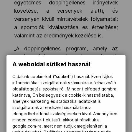
egyetemes doppingellenes irányelvek
követése; a versenyek alatti, és
versenyen kívüli mintavételek folyamatai;
a sportolók kiválasztása és értesítése;
valamint az eredmények kezelése is.
„A doppingellenes program, amely az
Európa Játékokon lépett életbe, átfogó,
A weboldal sütiket használ
masszív és kockázatalapú volt, a
felügyelő bizottság nevében pedig
Oldalunk cookie-kat ("sütiket") használ. Ezen fájlok
szeretnék gratulálni az Európai Olimpiai
információkat szolgáltatnak számunkra a felhasználó
oldallátogatási szokásairól. Mindent elfogad gombra
Bizottságnak (EOC) és a minszki Európa
kattintva, Ön beleegyezik a cookie-k használatába,
Játékok Szervezőbizottságának
amelyek marketing és statisztikai adatokat is
(MEGOC) áldozatos munkájukért, a tiszta
szolgáltatnak a rendszer használatához
elengedhetetlenül szükségeseken kívül. Amennyiben
sportolók jogainak védelméért, valamint
minden cookie-t elutasít, akkor átirányítjuk a
az esemény integritásának megőrzéséért”
google.com-ra, mert nem tudjuk megjeleníteni a
– mondta Coffey, majd köszönetet