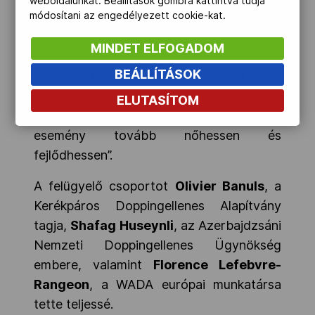
weboldalunkat. Beállítások gombra kattintva tudja
módosítani az engedélyezett cookie-kat.
mondott a szövetségeknek
együttműködésükért. Hozzátette: „A
MINDET ELFOGADOM
jelentésben csapatunk kiemelte a program
BEÁLLÍTÁSOK
erősségeit, valamint azokat a
javaslatokat, melyeket az EOC fontolóra
ELUTASÍTOM
vehet a következő játékokra, hogy az
esemény tovább nőhessen és
fejlődhessen”.
A felügyelő csoportot
Olivier Banuls
, a
Kerékpáros Doppingellenes Alapítvány
tagja,
Shafag Huseynli
, az Azerbajdzsáni
Nemzeti Doppingellenes Ügynökség
embere, valamint
Florence Lefebvre-
Rangeon
, a WADA európai munkatársa
tette teljessé.