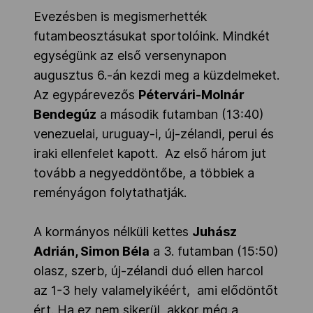
Evezésben is megismerhették
futambeosztásukat sportolóink. Mindkét
egységünk az első versenynapon
augusztus 6.-án kezdi meg a küzdelmeket.
Az egypárevezős
Pétervári-Molnár
Bendegúz
a második futamban (13:40)
venezuelai, uruguay-i, új-zélandi, perui és
iraki ellenfelet kapott. Az első három jut
tovább a negyeddöntőbe, a többiek a
reményágon folytathatják.
A kormányos nélküli kettes
Juhász
Adrián, Simon Béla
a 3. futamban (15:50)
olasz, szerb, új-zélandi duó ellen harcol
az 1-3 hely valamelyikéért, ami elődöntőt
ért. Ha ez nem sikerül, akkor még a