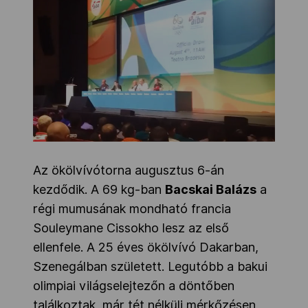
Az ökölvívótorna augusztus 6-án
kezdődik. A 69 kg-ban
Bacskai Balázs
a
régi mumusának mondható francia
Souleymane Cissokho lesz az első
ellenfele. A 25 éves ökölvívó Dakarban,
Szenegálban született. Legutóbb a bakui
olimpiai világselejtezőn a döntőben
találkoztak, már tét nélküli mérkőzésen,