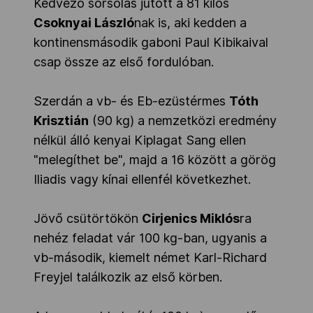
Kedvező sorsolás jutott a 81 kilós
Csoknyai László
nak is, aki kedden a
kontinensmásodik gaboni Paul Kibikaival
csap össze az első fordulóban.
Szerdán a vb- és Eb-ezüstérmes
Tóth
Krisztián
(90 kg) a nemzetközi eredmény
nélkül álló kenyai Kiplagat Sang ellen
"melegíthet be", majd a 16 között a görög
Iliadis vagy kínai ellenfél következhet.
Jövő csütörtökön
Cirjenics Miklós
ra
nehéz feladat vár 100 kg-ban, ugyanis a
vb-második, kiemelt német Karl-Richard
Freyjel találkozik az első körben.