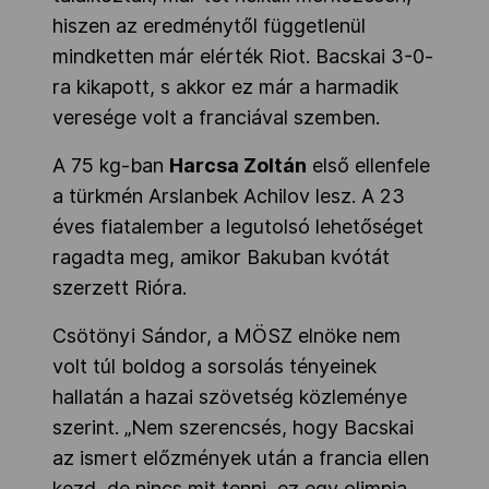
hiszen az eredménytől függetlenül
mindketten már elérték Riot. Bacskai 3-0-
ra kikapott, s akkor ez már a harmadik
veresége volt a franciával szemben.
A 75 kg-ban
Harcsa Zoltán
első ellenfele
a türkmén Arslanbek Achilov lesz. A 23
éves fiatalember a legutolsó lehetőséget
ragadta meg, amikor Bakuban kvótát
szerzett Rióra.
Csötönyi Sándor, a MÖSZ elnöke nem
volt túl boldog a sorsolás tényeinek
hallatán a hazai szövetség közleménye
szerint. „Nem szerencsés, hogy Bacskai
az ismert előzmények után a francia ellen
kezd, de nincs mit tenni, ez egy olimpia,