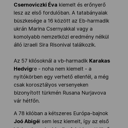
Csernoviczki Éva
kiemelt és erőnyerő
lesz az első fordulóban. A tatabányaiak
büszkesége a 16 között az Eb-harmadik
ukrán Marina Csernyakkal vagy a
komolyabb nemzetközi eredmény nélkül
álló izraeli Sira Risonival találkozik.
Az 57 kilósoknál a vb-harmadik
Karakas
Hedvig
re - noha nem kiemelt - a
nyitókörben egy verhető ellenfél, a még
csak korosztályos versenyeken
bizonyított türkmén Rusana Nurjavova
vár hétfőn.
A 78 kilóban a kétszeres Európa-bajnok
Joó Abigé
l sem lesz kiemelt, így az első