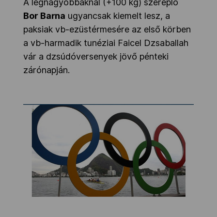
A legnagyobbaknál (+100 kg) szereplő
Bor Barna
ugyancsak kiemelt lesz, a
paksiak vb-ezüstérmesére az első körben
a vb-harmadik tunéziai Faicel Dzsaballah
vár a dzsúdóversenyek jövő pénteki
zárónapján.