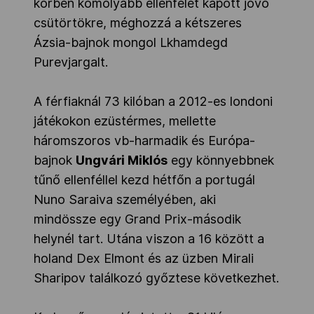
körben komolyabb ellenfelet kapott jövő
csütörtökre, méghozzá a kétszeres
Ázsia-bajnok mongol Lkhamdegd
Purevjargalt.
A férfiaknál 73 kilóban a 2012-es londoni
játékokon ezüstérmes, mellette
háromszoros vb-harmadik és Európa-
bajnok
Ungvári Miklós
egy könnyebbnek
tűnő ellenféllel kezd hétfőn a portugál
Nuno Saraiva személyében, aki
mindössze egy Grand Prix-második
helynél tart. Utána viszon a 16 között a
holand Dex Elmont és az üzben Mirali
Sharipov találkozó győztese következhet.