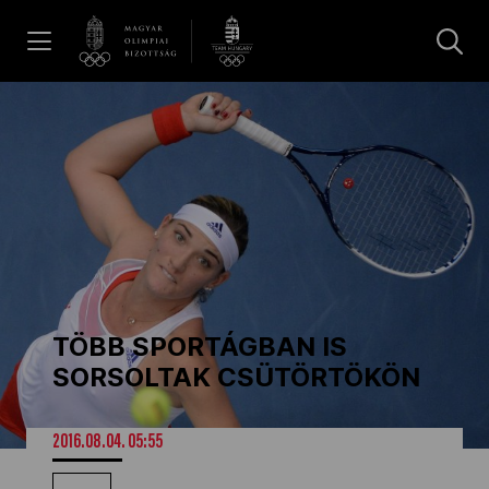
UGRÁS A TARTALOMRA »
Hírek
Galéria
Dakar 2026
TÖBB SPORTÁGBAN IS
Los Angeles 2028
SORSOLTAK CSÜTÖRTÖKÖN
MOB
2016.08.04. 05:55