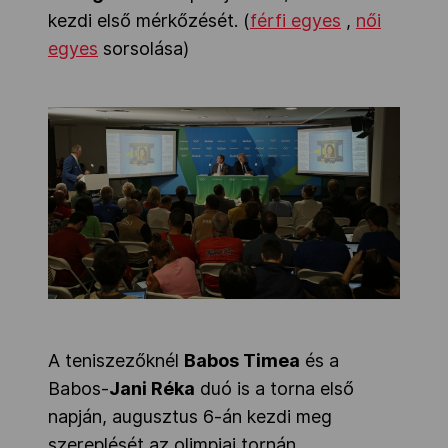
kezdi első mérkőzését. (
férfi egyes
,
női
egyes
sorsolása)
A teniszezőknél
Babos Timea
és a
Babos-
Jani Réka
duó is a torna első
napján, augusztus 6-án kezdi meg
szereplését az olimpiai tornán.