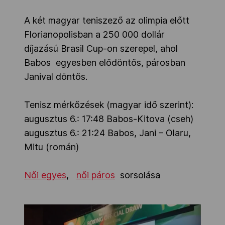
A két magyar teniszező az olimpia előtt
Florianopolisban
a 250 000 dollár
díjazású Brasil Cup-on szerepel, ahol
Babos egyesben elődöntős, párosban
Janival döntős.
Tenisz mérkőzések (magyar idő szerint):
augusztus 6.: 17:48 Babos-Kitova (cseh)
augusztus 6.: 21:24 Babos, Jani – Olaru,
Mitu (román)
Női egyes
,
női páros
sorsolása