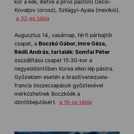
kor a kék, illetve a piros páston) Decsi-
Kovaljov (orosz), Szilágyi-Ayala (mexikói).
a 32-es tábla
Augusztus 14., vasárnap, férfi párbajtőr
csapat, a
Boczkó Gábor, Imre Géza,
Rédli András, tartalék: Somfai Péter
összállítású csapat 15:30-kor a
negyeddöntőben Korea ellen lép pástra.
Győzeklem esetén a brazil/venezuela-
francia összecsapások győztesével
mérközhetnek Boczkóék a
döntőbejutásért.
a 16-os tábla