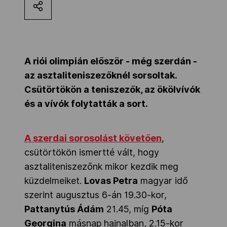
Kettőskarrier-program
NOB
A riói olimpián először - még szerdán -
az asztaliteniszezőknél sorsoltak.
Csütörtökön a teniszezők, az ökölvívók
Társszervezetek
és a vívók folytatták a sort.
OVEP
A szerdai sorosolást követően
,
csütörtökön ismertté vált, hogy
Adatbank
asztaliteniszezőnk mikor kezdik meg
küzdelmeiket.
Lovas Petra
magyar idő
szerint augusztus 6-án 19.30-kor,
Pattanytús Ádám
21.45, míg
Póta
Georgina
másnap hajnalban, 2.15-kor