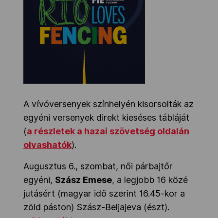
A vívóversenyek színhelyén kisorsolták az
egyéni versenyek direkt kieséses tábláját
(
a részletek a hazai szövetség oldalán
olvashatók
).
Augusztus 6., szombat, női párbajtőr
egyéni,
Szász Emese
, a legjobb 16 közé
jutásért (magyar idő szerint 16.45-kor a
zöld páston) Szász-Beljajeva (észt).