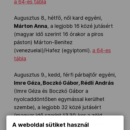
a 64-es tábla
Augusztus 8., hétfő, női kard egyéni,
Márton Anna
, a legjobb 16 közé jutásért
(magyar idő szerint 16 órakor a piros
páston) Márton-Benitez
(venezuelai)/Hafez (egyiptomi).
a 64-es
tábla
Augusztus 9., kedd, férfi párbajtőr egyéni,
Imre Géza, Boczkó Gábor, Rédli András
(Imre Géza és Boczkó Gábor a
nyolcaddöntőben egymással kerülhet
szembe), a legjobb 32 közé jutásért
(magyar idő szerint 13.30-kor a zöld
páston) Rédli-Alshatti (kuvaiti). A legjobb
A weboldal sütiket használ