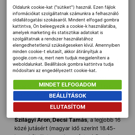
16 közé jutásért (magyar idő szerint
Oldalunk cookie-kat ("sütiket") használ. Ezen fájlok
16.15-kor, majd 16.45-kor egyaránt a piros
információkat szolgáltatnak számunkra a felhasználó
páston) Boczkó-Bouzaid (szenegáli),
oldallátogatási szokásairól. Mindent elfogad gombra
kattintva, Ön beleegyezik a cookie-k használatába,
Imre-Rodriguez (kolumbiai)/Karjucsenko
amelyek marketing és statisztikai adatokat is
(ukrán).
a 64-es tábla
szolgáltatnak a rendszer használatához
elengedhetetlenül szükségeseken kívül. Amennyiben
minden cookie-t elutasít, akkor átirányítjuk a
Augusztus 10., szerda, női tőr egyéni,
google.com-ra, mert nem tudjuk megjeleníteni a
Knapek Edina, Mohamed Aida
, a legjobb
weboldalunkat. Beállítások gombra kattintva tudja
16 közé jutásért (magyar idő szerint 15
módosítani az engedélyezett cookie-kat.
órakor a piros, illetve a sárga páston)
MINDET ELFOGADOM
Knapek-Liu (kínai), Mohamed-Van Erven
Garcia (kolumbiai).
a 64-es tábla
BEÁLLÍTÁSOK
ELUTASÍTOM
Augusztus 10., szerda, férfi kard egyéni,
Szilágyi Áron, Decsi Tamás
, a legjobb 16
közé jutásért (magyar idő szerint 18.45-