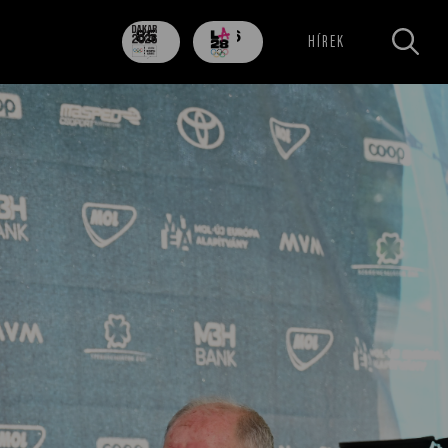
85
706
HÍREK
nap
nap