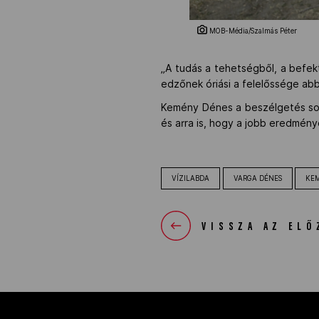
MOB-Média/Szalmás Péter
„A tudás a tehetségből, a befek
edzőnek óriási a felelőssége ab
Kemény Dénes a beszélgetés sorá
és arra is, hogy a jobb eredmén
VÍZILABDA
VARGA DÉNES
KEM
VISSZA AZ ELŐ