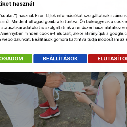
iket használ
"sütiket") használ. Ezen fájlok információkat szolgáltatnak számunk
ásairól. Mindent elfogad gombra kattintva, Ön beleegyezik a cookie
 statisztikai adatokat is szolgáltatnak a rendszer használatához e
 Amennyiben minden cookie-t elutasít, akkor átirányítjuk a google.
 a weboldalunkat. Beállítások gombra kattintva tudja módosítani a
FOGADOM
BEÁLLÍTÁSOK
ELUTASÍT