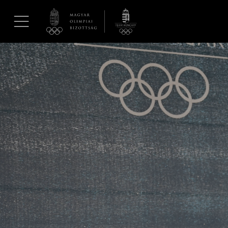
UGRÁS A TARTALOMRA »
Hírek
Galéria
Dakar 2026
Los Angeles 2028
MOB
Kettőskarrier-program