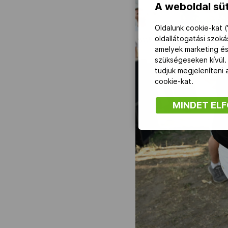
A weboldal süt
Oldalunk cookie-kat (
oldallátogatási szok
amelyek marketing és
szükségeseken kívül.
tudjuk megjeleníteni
cookie-kat.
MINDET EL