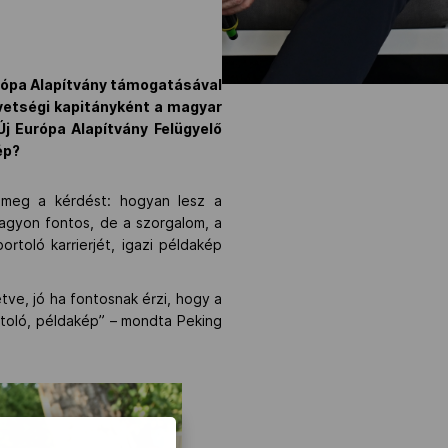
rópa Alapítvány támogatásával
övetségi kapitányként a magyar
j Európa Alapítvány Felügyelő
ép?
 meg a kérdést: hogyan lesz a
agyon fontos, de a szorgalom, a
rtoló karrierjét, igazi példakép
etve, jó ha fontosnak érzi, hogy a
portoló, példakép” – mondta Peking