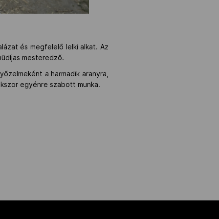
zat és megfelelő lelki alkat. Az
műdíjas mesteredző.
győzelmeként a harmadik aranyra,
sokszor egyénre szabott munka.