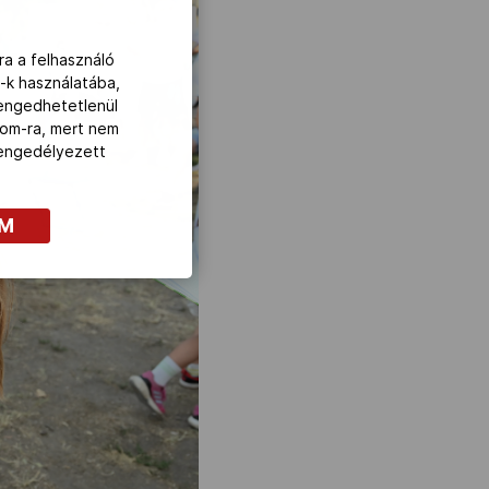
ra a felhasználó
-k használatába,
lengedhetetlenül
com-ra, mert nem
z engedélyezett
OM