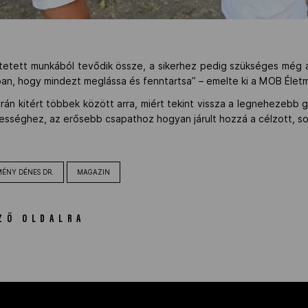
tetett munkából tevődik össze, a sikerhez pedig szükséges még alá
ban, hogy mindezt meglássa és fenntartsa” – emelte ki a MOB Élet
n kitért többek között arra, miért tekint vissza a legnehezebb 
yességhez, az erősebb csapathoz hogyan járult hozzá a célzott, 
ÉNY DÉNES DR.
MAGAZIN
ZŐ OLDALRA