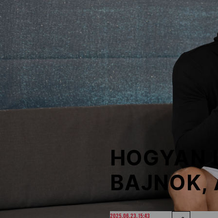
NOB
Társszervezetek
OVEP
Adatbank
HOGYAN 
BAJNOK,
2025.06.23. 15:43