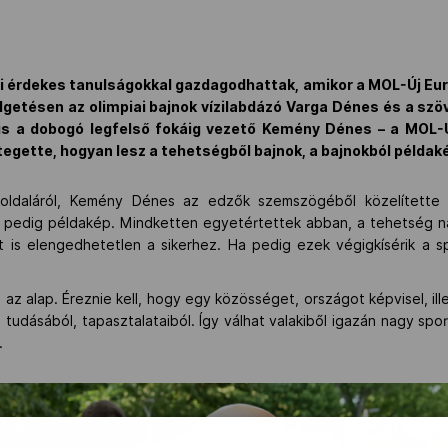
ői érdekes tanulságokkal gazdagodhattak, amikor a MOL-Új Eu
getésen az olimpiai bajnok vízilabdázó Varga Dénes és a sz
is a dobogó legfelső fokáig vezető Kemény Dénes – a MOL-Ú
tegette, hogyan lesz a tehetségből bajnok, a bajnokból példak
oldaláról, Kemény Dénes az edzők szemszögéből közelítette
l pedig példakép. Mindketten egyetértettek abban, a tehetség n
 is elengedhetetlen a sikerhez. Ha pedig ezek végigkísérik a spo
z az alap. Éreznie kell, hogy egy közösséget, országot képvisel, ill
 a tudásából, tapasztalataiból. Így válhat valakiből igazán nagy s
.