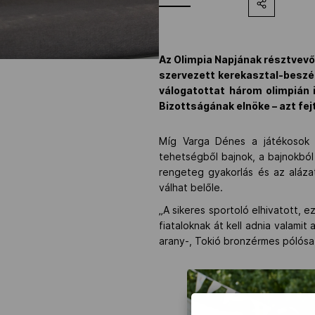
Az Olimpia Napjának résztvev
szervezett kerekasztal-beszél
válogatottat három olimpián 
Bizottságának elnöke – azt fej
Míg Varga Dénes a játékosok 
tehetségből bajnok, a bajnokbó
rengeteg gyakorlás és az alázat
válhat belőle.
„A sikeres sportoló elhivatott, e
fiataloknak át kell adnia valamit
arany-, Tokió bronzérmes pólósa