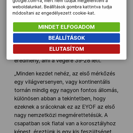
google.com-ra, mert nem tudjuk megjeleníteni a
weboldalunkat. Beállítások gombra kattintva tudja
A fiú kézilabdázók is győzelemmel
módosítani az engedélyezett cookie-kat.
kezdtek, a Maribor határában található
MINDET ELFOGADOM
sportcsarnokban Montenegró volt az
ellenfél a csoportmérkőzés keretében. A
BEÁLLÍTÁSOK
magyarok kezdettől fogva uralták a
ELUTASÍTOM
játékot, a félidőben 20-13 volt az
eredmény, ami a végére 39-28 lett.
„Minden kezdet nehéz, az első mérkőzés
egy világversenyen, vagy kontinentális
tornán mindig egy nagyon fontos állomás,
különösen abban a tekintetben, hogy
ezeknek a srácoknak ez az EYOF az első
nagy nemzetközi megmérettetésük. A
csapatban sok fiatal van a korosztályhoz
képest, éreztünk is egy kis feszültséget,