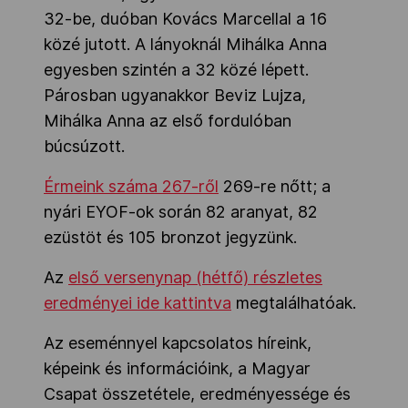
32-be, duóban Kovács Marcellal a 16
közé jutott. A lányoknál Mihálka Anna
egyesben szintén a 32 közé lépett.
Párosban ugyanakkor Beviz Lujza,
Mihálka Anna az első fordulóban
búcsúzott.
Érmeink száma 267-ről
269-re nőtt; a
nyári EYOF-ok során 82 aranyat, 82
ezüstöt és 105 bronzot jegyzünk.
Az
első versenynap (hétfő) részletes
eredményei ide kattintva
megtalálhatóak.
Az eseménnyel kapcsolatos híreink,
képeink és információink, a Magyar
Csapat összetétele, eredményessége és