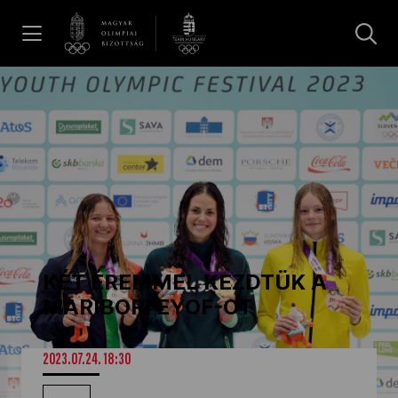
UGRÁS A TARTALOMRA »
Hírek
Galéria
Dakar 2026
KÉT ÉREMMEL KEZDTÜK A
Los Angeles 2028
MARIBORI EYOF-OT
MOB
2023.07.24. 18:30