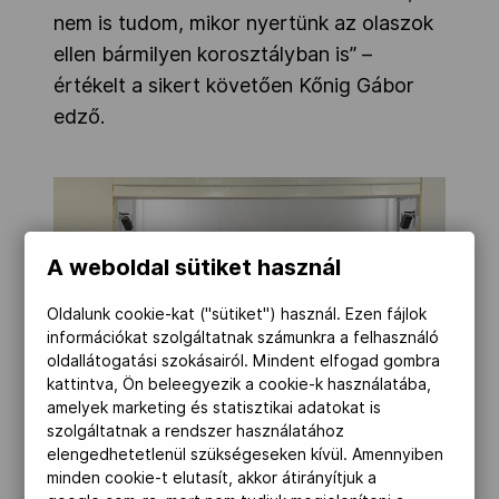
nem is tudom, mikor nyertünk az olaszok
ellen bármilyen korosztályban is” –
értékelt a sikert követően Kőnig Gábor
edző.
A weboldal sütiket használ
Oldalunk cookie-kat ("sütiket") használ. Ezen fájlok
információkat szolgáltatnak számunkra a felhasználó
oldallátogatási szokásairól. Mindent elfogad gombra
kattintva, Ön beleegyezik a cookie-k használatába,
amelyek marketing és statisztikai adatokat is
szolgáltatnak a rendszer használatához
elengedhetetlenül szükségeseken kívül. Amennyiben
MOB-Média/Szalmás Péter
minden cookie-t elutasít, akkor átirányítjuk a