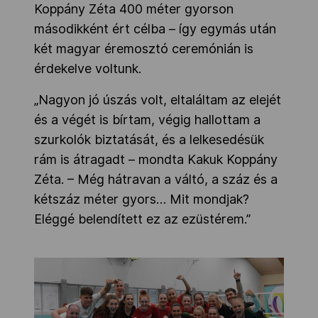
Koppány Zéta 400 méter gyorson
másodikként ért célba – így egymás után
két magyar éremosztó ceremónián is
érdekelve voltunk.
„Nagyon jó úszás volt, eltaláltam az elejét
és a végét is bírtam, végig hallottam a
szurkolók biztatását, és a lelkesedésük
rám is átragadt – mondta Kakuk Koppány
Zéta. – Még hátravan a váltó, a száz és a
kétszáz méter gyors… Mit mondjak?
Eléggé belendített ez az ezüstérem.”