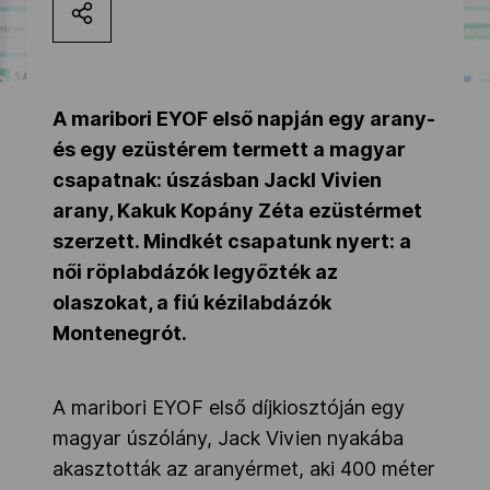
Kettőskarrier-program
NOB
A maribori EYOF első napján egy arany-
és egy ezüstérem termett a magyar
csapatnak: úszásban Jackl Vivien
Társszervezetek
arany, Kakuk Kopány Zéta ezüstérmet
szerzett. Mindkét csapatunk nyert: a
női röplabdázók legyőzték az
OVEP
olaszokat, a fiú kézilabdázók
Montenegrót.
Adatbank
A maribori EYOF első díjkiosztóján egy
magyar úszólány, Jack Vivien nyakába
akasztották az aranyérmet, aki 400 méter