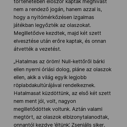
történetében először kaptak meghívást
nem a rendező jogán, hanem azzal is,
hogy a nyitómérkőzésen izgalmas
játékban legyőzték az olaszokat.
Megilletődve kezdtek, majd két szett
elvesztése után erőre kaptak, és onnan
átvették a vezetést.
„Hatalmas az öröm! Null-kettőről bárki
ellen nyerni óriási dolog, pláne az olaszok
ellen, akik a világ egyik legjobb
röplabdakultúrájával rendelkeznek.
Hatalmasat küzdöttünk, az első két szett
nem ment jól, volt, nagyon
megilletődöttek voltunk. Aztán valami
megtört, az olaszok elbizonytalanodtak,
onnantól kezdve ’éltünk’. Zseniális siker,