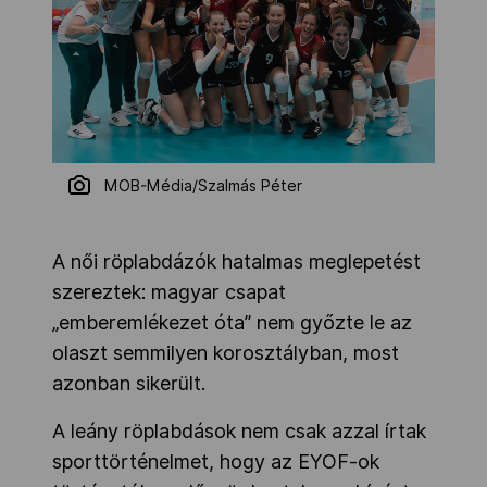
MOB-Média/Szalmás Péter
A női röplabdázók hatalmas meglepetést
szereztek: magyar csapat
„emberemlékezet óta” nem győzte le az
olaszt semmilyen korosztályban, most
azonban sikerült.
A leány röplabdások nem csak azzal írtak
sporttörténelmet, hogy az EYOF-ok