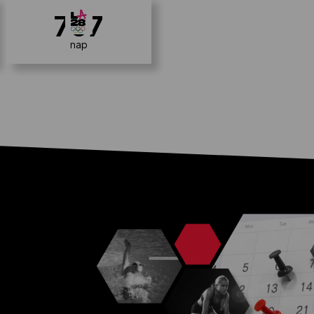
707
nap