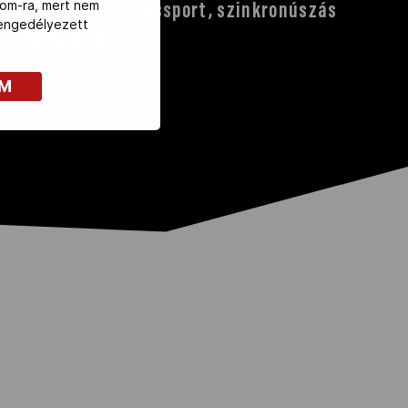
com-ra, mert nem
tollaslabda, lovassport, szinkronúszás
z engedélyezett
(2026.06.18.)
OM