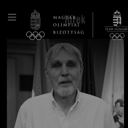
UGRÁS A TARTALOMRA »
Hírek
Hírek
Galéria
Dakar 2026
Los Angeles 2028
MOB
Kettőskarrier-program