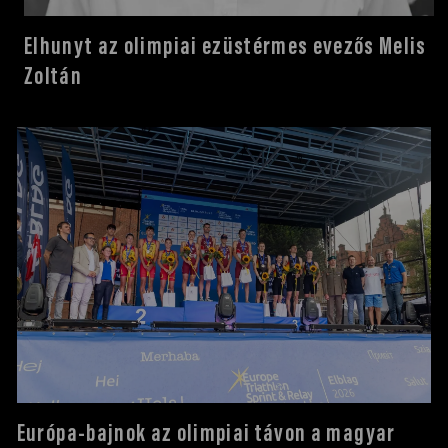
Elhunyt az olimpiai ezüstérmes evezős Melis
NOB
Zoltán
Társszervezetek
OVEP
Adatbank
Európa-bajnok az olimpiai távon a magyar