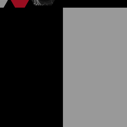
Kaliforniai Álom - Losonczi Dáv