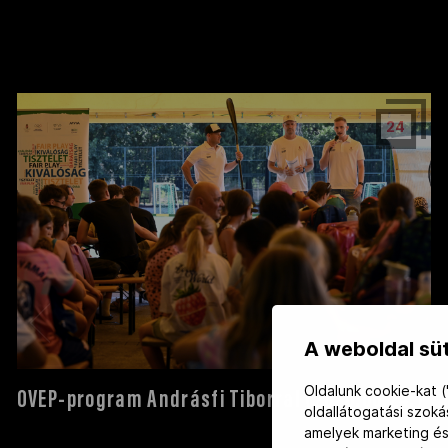
24
A weboldal süt
Oldalunk cookie-kat (
OVEP-program Andrásfi Tiborral (2026.06.24.)
oldallátogatási szok
amelyek marketing és