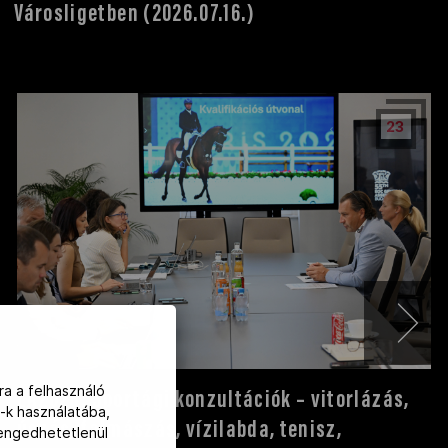
Városligetben (2026.07.16.)
23
ra a felhasználó
LA2028: Sportági konzultációk – vitorlázás,
-k használatába,
úszás, falmászás, vízilabda, tenisz,
lengedhetetlenül