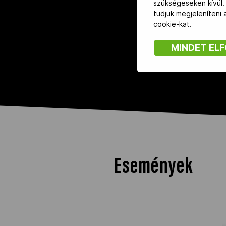
szükségeseken kívül.
tudjuk megjeleníteni
cookie-kat.
MINDET EL
Események