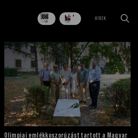
86
707
HÍREK
nap
nap
Olimpiai emlékkoszorúzást tartott a Magyar