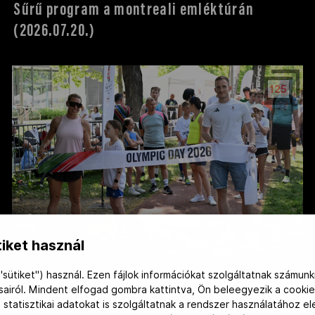
Sűrű program a montreali emléktúrán
(2026.07.20.)
125
iket használ
"sütiket") használ. Ezen fájlok információkat szolgáltatnak számunk
Olimpia Napja a Városligetben (2026.06.20.)
ásairól. Mindent elfogad gombra kattintva, Ön beleegyezik a cookie
 statisztikai adatokat is szolgáltatnak a rendszer használatához e