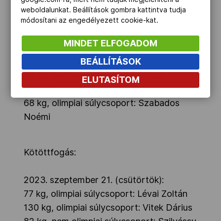
Szimonetta
weboldalunkat. Beállítások gombra kattintva tudja
57 kg, olimpiai súlycsoport: Galambos
módosítani az engedélyezett cookie-kat.
Ramóna
MINDET ELFOGADOM
BEÁLLÍTÁSOK
2023. szeptember 20. (szerda):
53 kg, olimpiai súlycsoport: Orsós
ELUTASÍTOM
Sztálvira
68 kg, olimpiai súlycsoport: Szabados
Noémi
Kötöttfogás:
2023. szeptember 21. (csütörtök):
77 kg, olimpiai súlycsoport: Lévai Zoltán
130 kg, olimpiai súlycsoport: Vitek Dárius