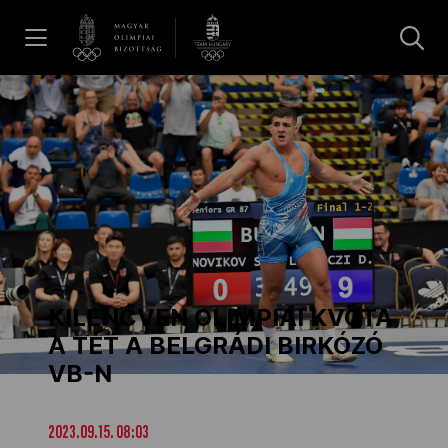
UGRÁS A TARTALOMRA »
Hírek
Galéria
Dakar 2026
KILENCVEN OLIMPIAI KVÓTA
Los Angeles 2028
A TÉT A BELGRÁDI BIRKÓZÓ
VB-N
MOB
2023.09.15. 08:03