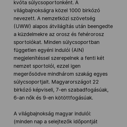
kvóta súlycsoportonként. A
világbajnokságra közel 1000 birkózó
nevezett. A nemzetközi szövetség
(UWW) alapos átvilágítás után beengedte
a küzdelmekre az orosz és fehérorosz
sportolókat. Minden súlycsoportban
független egyéni indulói (AIN)
megjelenítéssel szerepelnek a fenti két
nemzet sportolói, ezzel igen
megerősödve mindhárom szakág egyes
súlycsoportjait. Magyarországot 22
birkózó képviseli, 7-en szabadfogásúak,
6-an nők és 9-en kötöttfogásúak.
A világbajnokság magyar indulói:
(minden nap a selejtezők időpontját