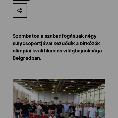
Kettőskarrier-program
NOB
Szombaton a szabadfogásúak négy
súlycsoportjával kezdődik a birkózók
Társszervezetek
olimpiai kvalifikációs világbajnoksága
Belgrádban.
OVEP
Adatbank