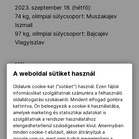
2023. szeptember 18. (hétfő):
74 kg, olimpiai súlycsoport: Muszakajev
Iszmail
97 kg, olimpiai súlycsoport: Bajcajev
Vlagyiszlav
Nők:
A weboldal sütiket használ
2023. szeptember 18. (hétfő):
55 kg, nem olimpiai súlycsoport: Bognár
Oldalunk cookie-kat ("sütiket") használ. Ezen fájlok
Erika
információkat szolgáltatnak számunkra a felhasználó
59 kg, nem olimpiai súlycsoport: Dollák
oldallátogatási szokásairól. Mindent elfogad gombra
kattintva, Ön beleegyezik a cookie-k használatába,
Tamara
amelyek marketing és statisztikai adatokat is
szolgáltatnak a rendszer használatához
2023. szeptember 19. (kedd):
elengedhetetlenül szükségeseken kívül. Amennyiben
minden cookie-t elutasít, akkor átirányítjuk a
50 kg, olimpiai súlycsoport: Szekér
google.com-ra, mert nem tudjuk megjeleníteni a