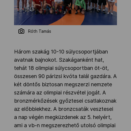
Róth Tamás
Három szakág 10-10 súlycsoportjában
avatnak bajnokot. Szakáganként hat,
tehát 18 olimpiai súlycsoportban öt-öt,
összesen 90 párizsi kvóta talál gazdára. A
két döntős biztosan megszerzi nemzete
számára az olimpiai részvétel jogát. A
bronzmérkőzések győztesei csatlakoznak
az előbbiekhez. A bronzcsaták vesztesei
a nap végén megküzdenek az 5. helyért,
ami a vb-n megszerezhető utolsó olimpiai