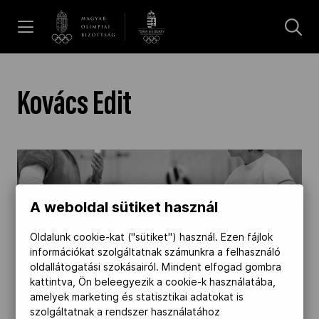
UGRÁS A TARTALOMRA »
Hírek
Kovács Edit
Galéria
Három olimpia, három bronz – Kovács Edit 70
éves" />
Dakar 2026
A weboldal sütiket használ
2024.06.03.
Los Angeles 2028
Oldalunk cookie-kat ("sütiket") használ. Ezen fájlok
Három olimpia, három bronz – Kovács Edit 70
információkat szolgáltatnak számunkra a felhasználó
oldallátogatási szokásairól. Mindent elfogad gombra
éves
kattintva, Ön beleegyezik a cookie-k használatába,
MOB
amelyek marketing és statisztikai adatokat is
Június 9-én lett 70 esztendős Kovács Edit
szolgáltatnak a rendszer használatához