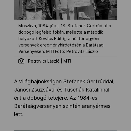
Moszkva, 1984. július 18. Stefanek Gertrúd áll a
dobogó legfelsõ fokán, mellette a második
helyezett Kovács Edit (j) a nõi tõr egyéni
versenyek eredményhirdetésén a Barátság
Versenyeken. MTI Fotó: Petrovits László
Petrovits László | MTI
A világbajnokságon Stefanek Gertrúddal,
Jánosi Zsuzsával és Tuschák Katalinnal
ért a dobogó tetejére. Az 1984-es
Barátságversenyen szintén aranyérmes
lett.