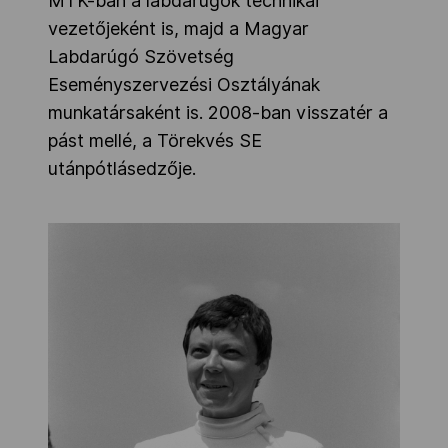
MTK-ban a labdarúgók technikai
vezetőjeként is, majd a Magyar
Labdarúgó Szövetség
Eseményszervezési Osztályának
munkatársaként is. 2008-ban visszatér a
pást mellé, a Törekvés SE
utánpótlásedzője.