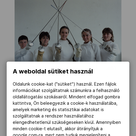
A weboldal sütiket használ
Budapest, 1983. június 23. Kovács Edit, Gyõrffy
Katalin, Stefanek Gertrúd, Jánosi Zsuzsa és
Oldalunk cookie-kat ("sütiket") használ. Ezen fájlok
Szõcs Zsuzsanna, az Ausztriában
információkat szolgáltatnak számunkra a felhasználó
megrendezésre kerülõ Vívó Világbajnokságon
oldallátogatási szokásairól. Mindent elfogad gombra
résztvevõ magyar nõi válogatott csapat. MTI
kattintva, Ön beleegyezik a cookie-k használatába,
amelyek marketing és statisztikai adatokat is
Fotó: Petrovits László
szolgáltatnak a rendszer használatához
Petrovits László | MTI
elengedhetetlenül szükségeseken kívül. Amennyiben
minden cookie-t elutasít, akkor átirányítjuk a
google.com-ra, mert nem tudjuk megjeleníteni a