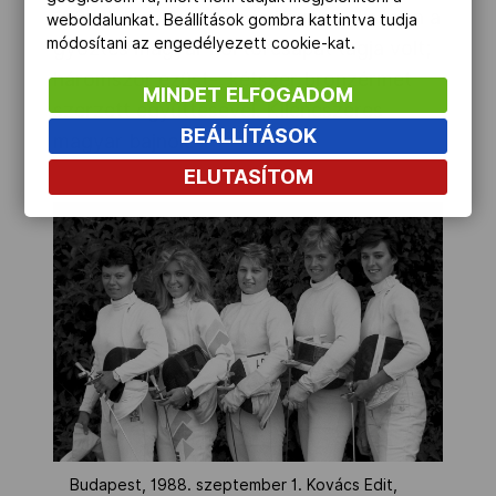
1987-ben a lausanne-i világbajnokságon a
weboldalunkat. Beállítások gombra kattintva tudja
módosítani az engedélyezett cookie-kat.
győztes magyar női tőrcsapat tagja volt;
háromszor ezüst-, kétszer bronzérmet
MINDET ELFOGADOM
szerzett együttesével. Kilencszeres
BEÁLLÍTÁSOK
magyar bajnok.
ELUTASÍTOM
Budapest, 1988. szeptember 1. Kovács Edit,