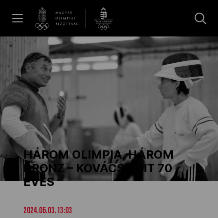
UGRÁS A TARTALOMRA »
Hírek
Galéria
Dakar 2026
HÁROM OLIMPIA, HÁROM
Los Angeles 2028
BRONZ – KOVÁCS EDIT 70
ÉVES
MOB
2024.06.03. 13:03