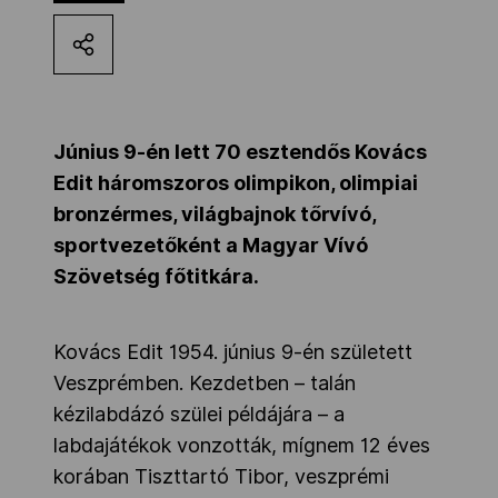
Kettőskarrier-program
NOB
Június 9-én lett 70 esztendős Kovács
Edit háromszoros olimpikon, olimpiai
Társszervezetek
bronzérmes, világbajnok tőrvívó,
sportvezetőként a Magyar Vívó
Szövetség főtitkára.
OVEP
Kovács Edit 1954. június 9-én született
Adatbank
Veszprémben. Kezdetben – talán
kézilabdázó szülei példájára – a
labdajátékok vonzották, mígnem 12 éves
korában Tiszttartó Tibor, veszprémi