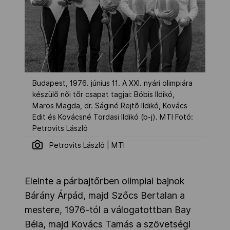
Budapest, 1976. június 11. A XXI. nyári olimpiára
készülõ nõi tõr csapat tagjai: Bóbis Ildikó,
Maros Magda, dr. Ságiné Rejtõ Ildikó, Kovács
Edit és Kovácsné Tordasi Ildikó (b-j). MTI Fotó:
Petrovits László
Petrovits László | MTI
Eleinte a párbajtőrben olimpiai bajnok
Bárány Árpád, majd Szőcs Bertalan a
mestere, 1976-tól a válogatottban Bay
Béla, majd Kovács Tamás a szövetségi