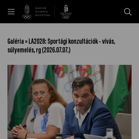
UGRÁS A TARTALOMRA »
Hírek
Galéria » LA2028: Sportági konzultációk – vívás,
súlyemelés, rg (2026.07.07.)
Galéria
Dakar 2026
Los Angeles 2028
MOB