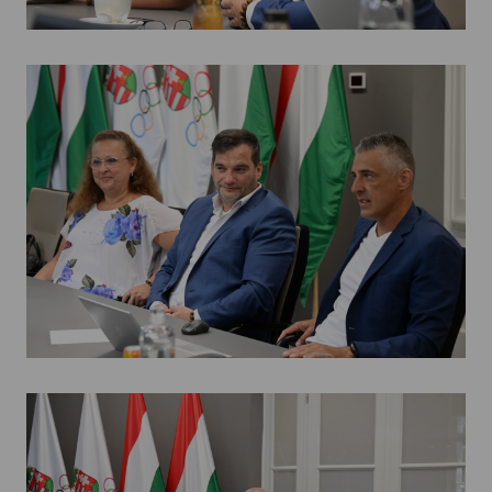
Kettőskarrier-program
NOB
Társszervezetek
OVEP
Adatbank