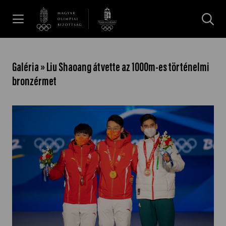
UGRÁS A TARTALOMRA »
Hírek
Galéria » Liu Shaoang átvette az 1000m-es történelmi
bronzérmet
Galéria
Dakar 2026
Los Angeles 2028
MOB