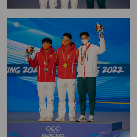
Kettőskarrier-program
NOB
Társszervezetek
OVEP
Adatbank