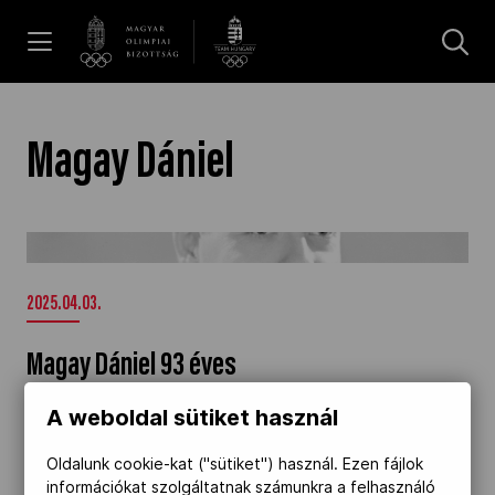
UGRÁS A TARTALOMRA »
Hírek
Magay Dániel
Galéria
Magay Dániel 93 éves" />
Dakar 2026
2025.04.03.
Magay Dániel 93 éves
Los Angeles 2028
Kilencvenhárom éves Magay Dániel olimpiai és
A weboldal sütiket használ
világbajnok kardvívó, Melbourne bajnoka.
MOB
Oldalunk cookie-kat ("sütiket") használ. Ezen fájlok
információkat szolgáltatnak számunkra a felhasználó