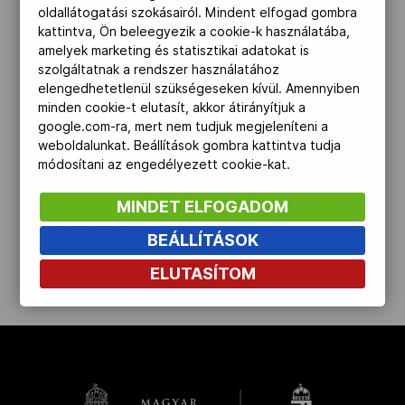
92 éves Magay Dániel" />
oldallátogatási szokásairól. Mindent elfogad gombra
Kettőskarrier-program
kattintva, Ön beleegyezik a cookie-k használatába,
amelyek marketing és statisztikai adatokat is
2024.04.04.
szolgáltatnak a rendszer használatához
elengedhetetlenül szükségeseken kívül. Amennyiben
NOB
92 éves Magay Dániel
minden cookie-t elutasít, akkor átirányítjuk a
google.com-ra, mert nem tudjuk megjeleníteni a
Április 6-án ünnepli 92. születésnapját az
weboldalunkat. Beállítások gombra kattintva tudja
Társszervezetek
módosítani az engedélyezett cookie-kat.
olimpiai és világbajnok kardvívó, Magay Dániel.
Melbourne-ben hozta a dicsőséget az olimpiai
MINDET ELFOGADOM
mozgalmunknak.
OVEP
BEÁLLÍTÁSOK
ELUTASÍTOM
Adatbank