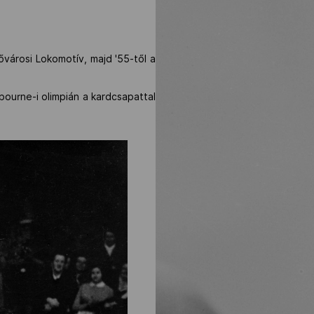
ővárosi Lokomotív, majd '55-től a
bourne-i olimpián a kardcsapattal