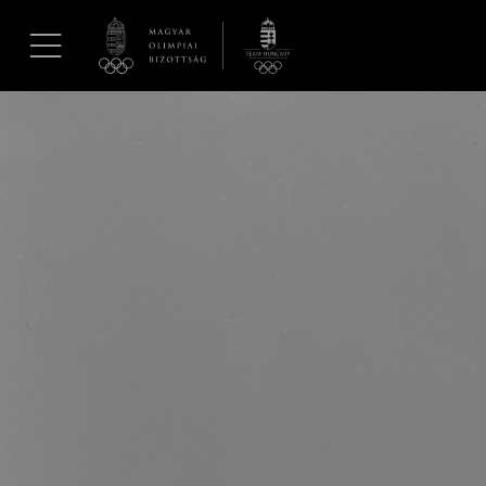
UGRÁS A TARTALOMRA »
Hírek
Galéria
Dakar 2026
Los Angeles 2028
MOB
Kettőskarrier-program