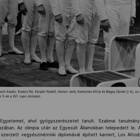
ch Aladár, Kovács Pál, Kárpáti Rudolf, Hámori Jenő, Keresztes Attila és Magay Dániel (j-b), az 
5-én a XVI. nyári olimpián.
Egyetemet, ahol gyógyszerészetet tanult. Szakmai tanulmán
zában. Az olimpia után az Egyesült Államokban telepedett le. A
szerzett vegyészmérnöki diplomával épített karriert, Los Alto