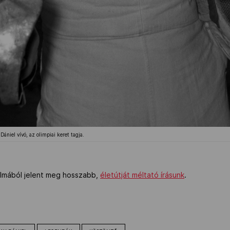
ániel vívó, az olimpiai keret tagja.
almából jelent meg hosszabb,
életútját méltató írásunk
.