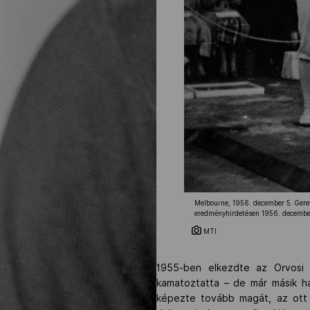
Melbourne, 1956. december 5. Gerevi
eredményhirdetésen 1956. december 
MTI
1955-ben elkezdte az Orvosi 
kamatoztatta – de már másik ha
képezte tovább magát, az ott 