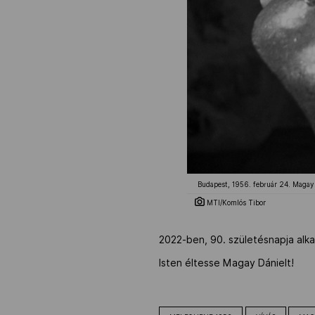
Budapest, 1956. február 24. Magay D
MTI/Komlós Tibor
2022-ben, 90. születésnapja alk
Isten éltesse Magay Dánielt!