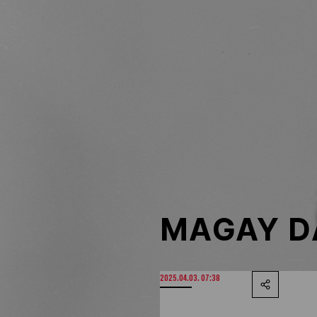
NOB
Társszervezetek
OVEP
Adatbank
MAGAY DÁ
2025.04.03. 07:38