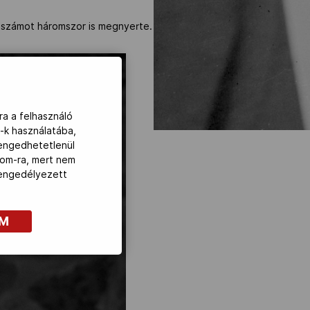
i számot háromszor is megnyerte.
ra a felhasználó
-k használatába,
lengedhetetlenül
com-ra, mert nem
z engedélyezett
OM