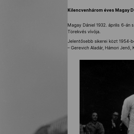
Kilencvenhárom éves Magay Dán
Magay Dániel 1932. április 6-án 
Törekvés vívója.
Jelentősebb sikerei közt 1954-be
– Gerevich Aladár, Hámori Jenő, K