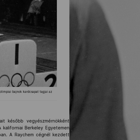
olimpiai bajnok kardcsapat tagjai az
yait később vegyészmérnökként
 kaliforniai Berkeley Egyetemen
sban. A Raychem cégnél kezdett