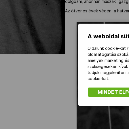
dolgozni, ahonnan műszaki igazg
Az ötvenes évek végén, a hatvan
A weboldal süt
Oldalunk cookie-kat (
oldallátogatási szok
amelyek marketing és
szükségeseken kívül.
tudjuk megjeleníteni
cookie-kat.
MINDET EL