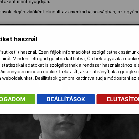
atóként ment nyugdíjba.
asok elején vívóként elindult az amerikai bajnokságban, az egyén
iket használ
"sütiket") használ. Ezen fájlok információkat szolgáltatnak számunk
ásairól. Mindent elfogad gombra kattintva, Ön beleegyezik a cookie
 statisztikai adatokat is szolgáltatnak a rendszer használatához e
 Amennyiben minden cookie-t elutasít, akkor átirányítjuk a google.
 a weboldalunkat. Beállítások gombra kattintva tudja módosítani a
FOGADOM
BEÁLLÍTÁSOK
ELUTASÍT