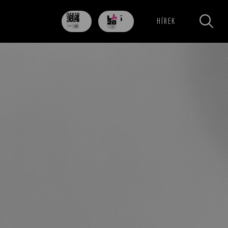
84
705
HÍREK
nap
nap