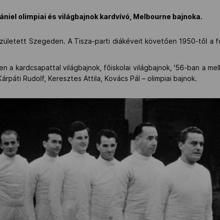
iel olimpiai és világbajnok kardvívó, Melbourne bajnoka.
született Szegeden. A Tisza-parti diákéveit követően 1950-től a f
n a kardcsapattal világbajnok, főiskolai világbajnok, '56-ban a mel
árpáti Rudolf, Keresztes Attila, Kovács Pál – olimpiai bajnok.