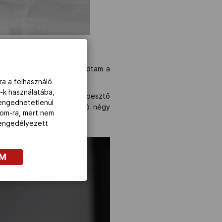
1500 méter, nagyon elfáradtam a
ra a felhasználó
-k használatába,
 magyar versenyző elképesztő
lengedhetetlenül
lehet a győztes. Az utolsó négy
com-ra, mert nem
z engedélyezett
OM