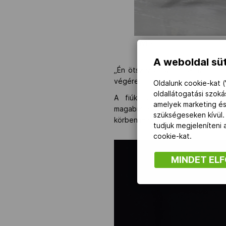
Peter Szalmas
A weboldal süt
„Én ötszázon számítok az éremr
végére. Tavaly év elején volt e
Oldalunk cookie-kat (
oldallátogatási szok
A fiúk döntőjében Major Dom
amelyek marketing és
magabiztossággal korcsolyázott
szükségeseken kívül.
körben már elképesztő előnnyel
tudjuk megjeleníteni
cookie-kat.
MINDET EL