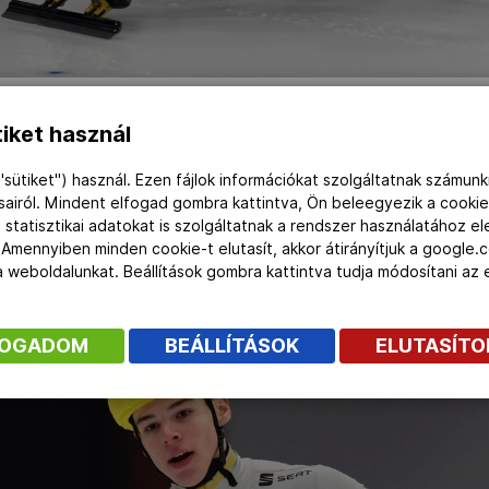
iket használ
e – tette hozzá Haltrich Luca. – Nehéz volt most nekem ez az 
gy kulcscsonttörésem, sokat kihagytam, ez most meglátszott.”
"sütiket") használ. Ezen fájlok információkat szolgáltatnak számunk
ásairól. Mindent elfogad gombra kattintva, Ön beleegyezik a cookie
iniknak szurkolhatott a maroknyi magyar különítmény. A
 statisztikai adatokat is szolgáltatnak a rendszer használatához e
, szemernyi kétséget sem hagyott afelől, hogy itt ma csak ő 
 Amennyiben minden cookie-t elutasít, akkor átirányítjuk a google.
 vezetett, úgyhogy az utolsó métereket már ünnepelve tette meg.
 a weboldalunkat. Beállítások gombra kattintva tudja módosítani a
FOGADOM
BEÁLLÍTÁSOK
ELUTASÍT