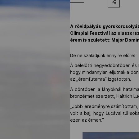
A rövidpályás gyorskorcsolyá
Olimpiai Fesztivál az olaszors
érem is született: Major Domin
De ne szaladjunk ennyire előre!
A délelőtti negyeddöntőben és 
hogy mindannyian eljutnak a dön
az „éremfutamra” izgatottan.
A döntőben a lányoknál hatalma
bronzérmet szerzett, Haltrich Lu
„Jobb eredményre számítottam, 
volt a baj, hogy Lucával túl so
ezen az érmen.”