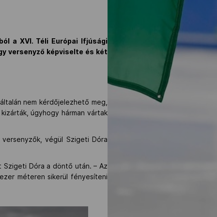
 a XVI. Téli Európai Ifjúsági
égy versenyző képviselte és két
általán nem kérdőjelezhető meg,
 kizárták, úgyhogy hárman vártak
 versenyzők, végül Szigeti Dóra
Szigeti Dóra a döntő után. – Az
ezer méteren sikerül fényesíteni