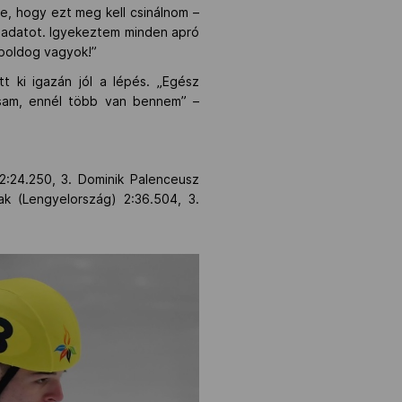
e, hogy ezt meg kell csinálnom –
feladatot. Igyekeztem minden apró
 boldog vagyok!”
 ki igazán jól a lépés. „Egész
sam, ennél több van bennem” –
2:24.250, 3. Dominik Palenceusz
ak (Lengyelország) 2:36.504, 3.