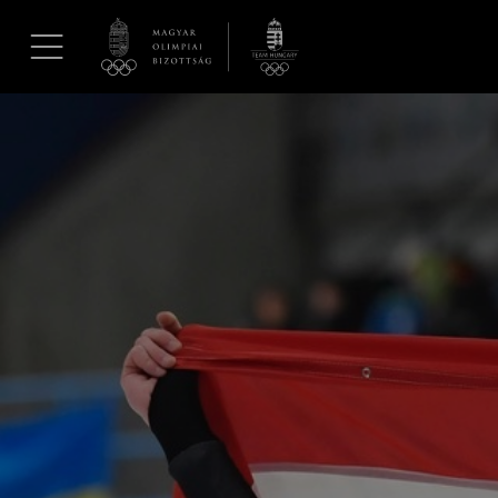
UGRÁS A TARTALOMRA »
Hírek
Galéria
Dakar 2026
Los Angeles 2028
MOB
Kettőskarrier-program