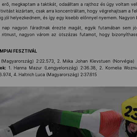
erő, megkaptam a taktikát, odaálltam a rajthoz és úgy voltam vel
tivitást kizártam, csak arra koncentráltam, hogy végrehajtsam a 
ndig jól helyezkednem, és így egy kisebb előnnyel nyernem. Nagyon
z nap nagyon fáradtnak érezte magát, egyik futamában sem jött
ritmust, nagyon várom az ötszázas futamot, hogy bizonyíthas
IMPIAI FESZTIVÁL
 (Magyarország) 2:22.573, 2. Miika Johan Klevstuen (Norvégia) 
ok:
1. Hanna Mazur (Lengyelország) 2:36.38, 2. Kornelia Wozni
.974, 4. Haltrich Luca (Magyarország) 2:37.615