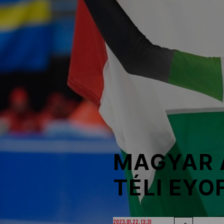
NOB
Társszervezetek
OVEP
Adatbank
MAGYAR 
TÉLI EYO
2023.01.22. 13:31