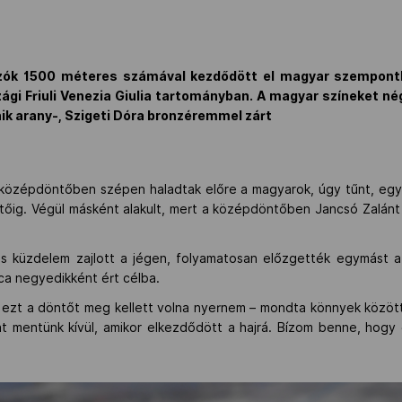
zók 1500 méteres számával kezdődött el magyar szempontból
zági Friuli Venezia Giulia tartományban. A magyar színeket n
ik arany-, Szigeti Dóra bronzéremmel zárt
középdöntőben szépen haladtak előre a magyarok, úgy tűnt, egy
tőig. Végül másként alakult, mert a középdöntőben Jancsó Zalánt
s küzdelem zajlott a jégen, folyamatosan előzgették egymást a
ca negyedikként ért célba.
ezt a döntőt meg kellett volna nyernem – mondta könnyek között 
kat mentünk kívül, amikor elkezdődött a hajrá. Bízom benne, hogy 