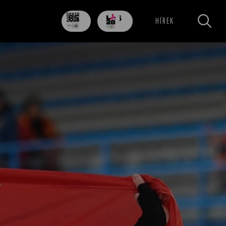
85
706
HÍREK
nap
nap