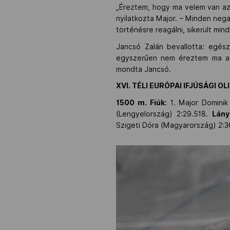
„Éreztem, hogy ma velem van az 
nyilatkozta Major. – Minden nega
történésre reagálni, sikerült mi
Jancsó Zalán bevallotta: egés
egyszerűen nem éreztem ma a 
mondta Jancsó.
XVI. TÉLI EURÓPAI IFJÚSÁGI OL
1500 m. Fiúk:
1. Major Dominik
(Lengyelország) 2:29.518.
Lány
Szigeti Dóra (Magyarország) 2:36