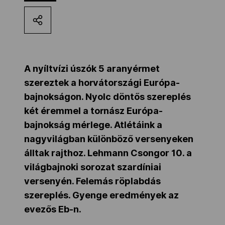
Kettőskarrier-program
NOB
A nyíltvízi úszók 5 aranyérmet
szereztek a horvátországi Európa-
Társszervezetek
bajnokságon. Nyolc döntős szereplés
két éremmel a tornász Európa-
bajnokság mérlege. Atlétáink a
OVEP
nagyvilágban különböző versenyeken
álltak rajthoz. Lehmann Csongor 10. a
Adatbank
világbajnoki sorozat szardíniai
versenyén. Felemás röplabdás
szereplés. Gyenge eredmények az
evezős Eb-n.