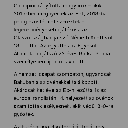
Chiappini irányította magyarok – akik
2015-ben megnyerték az El-t, 2018-ban
pedig ezüstérmet szereztek –
legeredményesebb játékosa az
Olaszországban játszó Németh Anett volt
18 ponttal. Az együttes az Egyesült
Államokban játszó 22 éves Ratkai Panna
személyében újoncot avatott.
A nemzeti csapat szombaton, ugyancsak
Bakuban a szlovénekkel találkozott.
Akárcsak két éve az Eb-n, ezúttal is az
európai ranglistán 14. helyezett szlovénok
számítottak esélyesnek, akik végül 3-0-ra
győztek.
Az Európa-liga első tornáját tehát egy