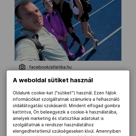
facebook/atletika.hu
A weboldal sütiket használ
Atlétika.
A hétvégén, pénteken a
Oldalunk cookie-kat ("sütiket") használ. Ezen fájlok
lengyelországi Bydgoszczban
információkat szolgáltatnak számunkra a felhasználó
aranykategóriás World Athletics
oldallátogatási szokásairól. Mindent elfogad gombra
kattintva, Ön beleegyezik a cookie-k használatába,
Continental Tour-viadalt rendeztek. Négy
amelyek marketing és statisztikai adatokat is
atlétánk vett részt az Irena Szewinska-
szolgáltatnak a rendszer használatához
emlékversenyen, négyen a legjobbjaink
elengedhetetlenül szükségeseken kívül. Amennyiben