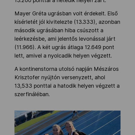
13.200 ponttal a hetedik helyen zárt.
Mayer Gréta ugrásban volt érdekelt. Első
kísérletét jól kivitelezte (13.333), azonban
második ugrásában hiba csúszott a
leérkezésbe, ami jelentős levonással járt
(11.966). A két ugrás átlaga 12.649 pont
lett, amivel a nyolcadik helyen végzett.
A kontinenstorna utolsó napján Mészáros
Krisztofer nyújtón versenyzett, ahol
13,533 ponttal a hatodik helyen végzett a
szerfináléban.