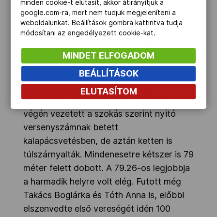
minden cookie-t elutasít, akkor átirányítjuk a
közül, és közülük is a legjobban
google.com-ra, mert nem tudjuk megjeleníteni a
egyértelműen Kozák Luca szerepelt, aki
weboldalunkat. Beállítások gombra kattintva tudja
megnyerte a 100 méteres gátfutást.
módosítani az engedélyezett cookie-kat.
Kiváló, 12.83-as idővel nyert ellenszélben,
MINDET ELFOGADOM
a fináléban a legrosszabbul rajtolva.
BEÁLLÍTÁSOK
Sokáig úgy tűnt, Halász Bence is
ELUTASÍTOM
győzelmet arat, a negyedik sorozat
végén vezetett a szokás szerint nyitó
versenyszámnak betett
kalapácsvetésben, de aztán ketten is
túlszárnyalták. Mindenesetre kétszer is 79
méter felett dobott. A 79.26-os legjobbja
a harmadik helyre volt elég. Futott még
Takács Boglárka és Tóth Anna is, előbbi
elszenvedte első vereségét idén 100