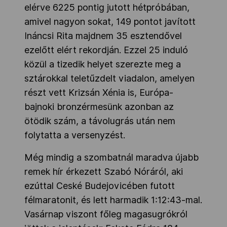
elérve 6225 pontig jutott hétpróbában,
amivel nagyon sokat, 149 pontot javított
Ináncsi Rita majdnem 35 esztendővel
ezelőtt elért rekordján. Ezzel 25 induló
közül a tizedik helyet szerezte meg a
sztárokkal teletűzdelt viadalon, amelyen
részt vett Krizsán Xénia is, Európa-
bajnoki bronzérmesünk azonban az
ötödik szám, a távolugrás után nem
folytatta a versenyzést.
Még mindig a szombatnál maradva újabb
remek hír érkezett Szabó Nóráról, aki
ezúttal Ceské Budejovicében futott
félmaratonit, és lett harmadik 1:12:43-mal.
Vasárnap viszont főleg magasugrókról