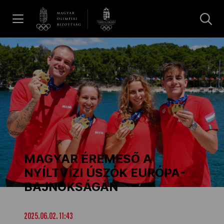
UGRÁS A TARTALOMRA »
Hírek
Galéria
Dakar 2026
MAGYAR ÉREMESŐ A
Los Angeles 2028
NYÍLTVÍZI ÚSZÓK EURÓPA-
BAJNOKSÁGÁN
MOB
2025.06.02. 11:43