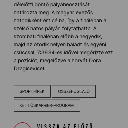
délelőtti döntő pályabeosztását
határozta meg. A magyar evezős
hatodikként ért célba, így a fináléban a
szélső hatos pályán folytathatta. A
szombati fináléban előbb a negyedik,
majd az ötödik helyen haladt és egyéni
csúccsal, 7:38.84-es idővel megőrizte ezt
a pozíciót, megelőzve a horvát Dora
Dragicevicet.
SPORTHÍREK
ÖSSZEFOGLALÓ
KETTŐSKARRIER-PROGRAM
VISSZA AZ ELŐZŐ