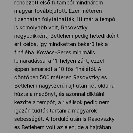
rendezett első futamból mindhárom
magyar továbbjutott. Ezer méteren
tizenhatan folytathatták, itt már a tempó
is komolyabb volt, Rasovszky
negyedikként, Betlehem pedig hetedikként
ért célba, így mindketten bekerültek a
fináléba. Kovács-Seres minimális
lemaradással a 11. helyen zárt, ezzel
éppen lemaradt a 10 fős finálétól. A
döntőben 500 méteren Rasovszky és
Betlehem nagyszerű rajt után két oldalra
húzta a mezőnyt, és azonnal diktálni
kezdte a tempót, a riválisok pedig nem
igazán tudták tartani a magyarok
sebességét. A forduló után is Rasovszky
és Betlehem volt az élen, de a hajrában