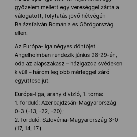
győzelem mellett egy vereséggel zárta a
válogatott, folytatás jövő hétvégén
Balázsfalván Románia és Görögország
ellen.
Az Európa-liga négyes döntőjét
Ängelholmban rendezik június 28-29-én,
oda az alapszakasz – házigazda svédeken
kívüli – három legjobb mérleggel záró
együttese jut.
Európa-liga, arany divízió, 1. torna:
1. forduló: Azerbajdzsán-Magyarország
0-3 (-13, -22, -20);
2. forduló: Szlovénia-Magyarország 3-0
(17, 14, 17.)