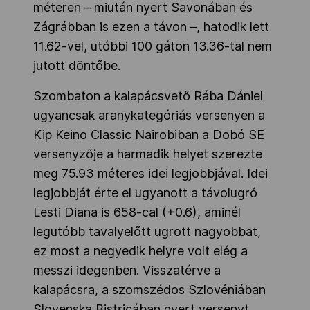
méteren – miután nyert Savonában és
Zágrábban is ezen a távon –, hatodik lett
11.62-vel, utóbbi 100 gáton 13.36-tal nem
jutott döntőbe.
Szombaton a kalapácsvető Rába Dániel
ugyancsak aranykategóriás versenyen a
Kip Keino Classic Nairobiban a Dobó SE
versenyzője a harmadik helyet szerezte
meg 75.93 méteres idei legjobbjával. Idei
legjobbját érte el ugyanott a távolugró
Lesti Diana is 658-cal (+0.6), aminél
legutóbb tavalyelőtt ugrott nagyobbat,
ez most a negyedik helyre volt elég a
messzi idegenben. Visszatérve a
kalapácsra, a szomszédos Szlovéniában
Slovenska Bistricában nyert versenyt