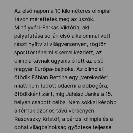
Az első napon a 10 kilométeres olimpiai
távon mérettetek meg az úszók.
Mihályvári-Farkas Viktória, aki
pályafutása során első alkalommal vett
részt nyíltvízi világversenyen, rögtön
sporttörténelmi sikerrel kezdett, az
olimpia távnak ugyanis ő lett az első
magyar Európa-bajnoka. Az olimpiai
ötödik Fábián Bettina egy „verekedés”
miatt nem tudott odaérni a dobogóra,
ötödikként zárt, míg Juhász Janka a 15.
helyen csapott célba. Nem sokkal később
a férfiak azonos távú versenyén
Rasovszky Kristóf, a párizsi olimpia és a
dohai világbajnokság győztese teljessé