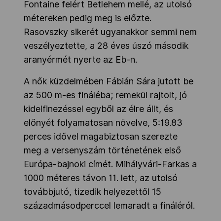
Fontaine felért Betlehem mellé, az utolsó
métereken pedig meg is előzte.
Rasovszky sikerét ugyanakkor semmi nem
veszélyeztette, a 28 éves úszó második
aranyérmét nyerte az Eb-n.
A nők küzdelmében Fábián Sára jutott be
az 500 m-es fináléba; remekül rajtolt, jó
kidelfinezéssel egyből az élre állt, és
előnyét folyamatosan növelve, 5:19.83
perces idővel magabiztosan szerezte
meg a versenyszám történetének első
Európa-bajnoki címét. Mihályvári-Farkas a
1000 méteres távon 11. lett, az utolsó
továbbjutó, tizedik helyezettől 15
századmásodperccel lemaradt a fináléról.