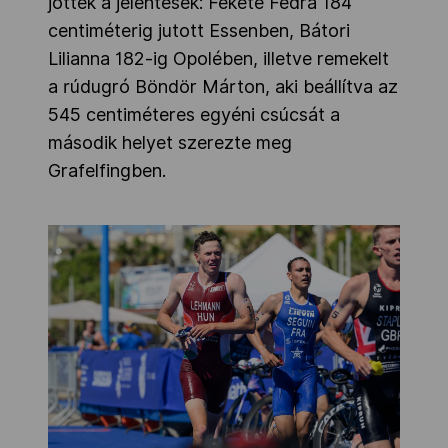
jöttek a jelentések: Fekete Fédra 184
centiméterig jutott Essenben, Bátori
Lilianna 182-ig Opolében, illetve remekelt
a rúdugró Böndör Márton, aki beállítva az
545 centiméteres egyéni csúcsát a
második helyet szerezte meg
Grafelfingben.