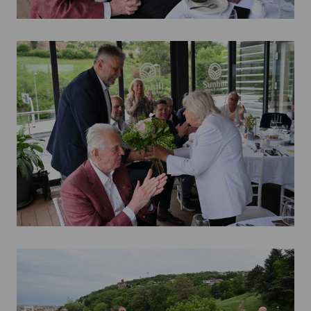
Kettőskarrier-program
NOB
Társszervezetek
OVEP
Adatbank