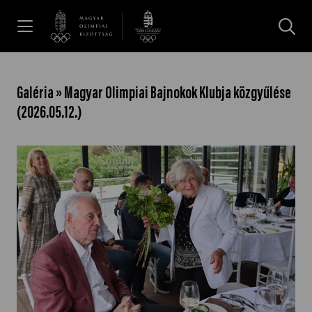
UGRÁS A TARTALOMRA »
Hírek
Galéria » Magyar Olimpiai Bajnokok Klubja közgyűlése
(2026.05.12.)
Galéria
Dakar 2026
Los Angeles 2028
MOB