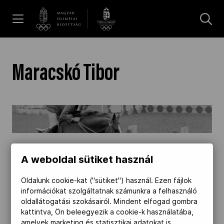
UGRÁS A TARTALOMRA »
Hírek
Maracskó Tibor
Galéria
A focipályától a moszkvai olimpia ezüstjéig –
Maracskó Tibor 75 éves" />
Dakar 2026
2023.09.07.
A weboldal sütiket használ
Los Angeles 2028
A focipályától a moszkvai olimpia ezüstjéig –
Oldalunk cookie-kat ("sütiket") használ. Ezen fájlok
információkat szolgáltatnak számunkra a felhasználó
Maracskó Tibor 75 éves
MOB
oldallátogatási szokásairól. Mindent elfogad gombra
kattintva, Ön beleegyezik a cookie-k használatába,
Akár még válogatott labdarúgó is lehetett
amelyek marketing és statisztikai adatokat is