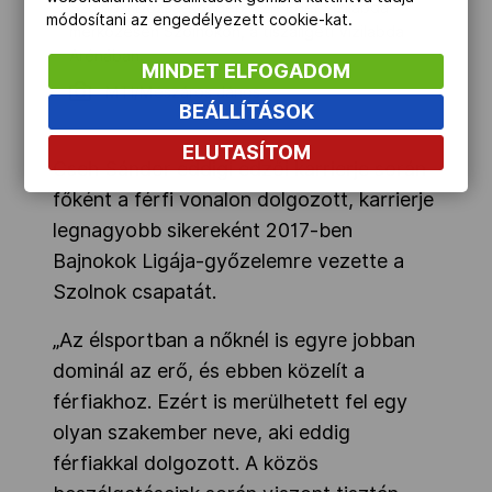
Szolnoki Dózsa-Közgép - ZF-Eger vízilabda-
módosítani az engedélyezett cookie-kat.
mérkőzésen Szolnokon, a tiszaligeti Vízilabda
Arénában.
MINDET ELFOGADOM
MTI/Mészáros János
BEÁLLÍTÁSOK
ELUTASÍTOM
Cseh Sándor eddigi edzői karrierje során
főként a férfi vonalon dolgozott, karrierje
legnagyobb sikereként 2017-ben
Bajnokok Ligája-győzelemre vezette a
Szolnok csapatát.
„Az élsportban a nőknél is egyre jobban
dominál az erő, és ebben közelít a
férfiakhoz. Ezért is merülhetett fel egy
olyan szakember neve, aki eddig
férfiakkal dolgozott. A közös