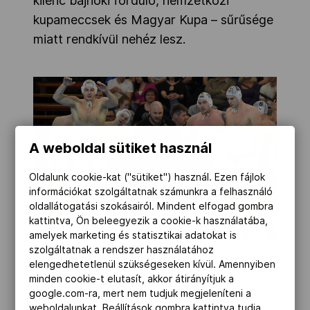
kilenc bajnoki forduló, nemzetközi
kupameccsek és Magyar Kupa – sűrűsége
miatt rendkívül nehéz lesz.
A weboldal sütiket használ
Oldalunk cookie-kat ("sütiket") használ. Ezen fájlok
információkat szolgáltatnak számunkra a felhasználó
oldallátogatási szokásairól. Mindent elfogad gombra
kattintva, Ön beleegyezik a cookie-k használatába,
amelyek marketing és statisztikai adatokat is
szolgáltatnak a rendszer használatához
Szolnok, 2017. március 8. Cseh Sándor, a
elengedhetetlenül szükségeseken kívül. Amennyiben
Szolnok vezetőedzője magyaráz játékosainak a
minden cookie-t elutasít, akkor átirányítjuk a
férfi vízilabda ob I középszakaszában, a
google.com-ra, mert nem tudjuk megjeleníteni a
felsőház negyedik fordulójában játszott
weboldalunkat. Beállítások gombra kattintva tudja