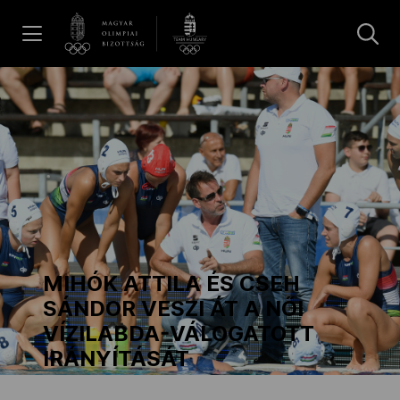
UGRÁS A TARTALOMRA »
Hírek
Galéria
Dakar 2026
MIHÓK ATTILA ÉS CSEH
Los Angeles 2028
SÁNDOR VESZI ÁT A NŐI
VÍZILABDA-VÁLOGATOTT
IRÁNYÍTÁSÁT
MOB