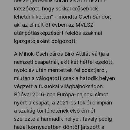
beszélgetéseink során viszont tisztán
látszódott, hogy sokkal erősebbek
lehetünk ketten" – mondta Cseh Sándor,
aki az elmúlt öt évben az MVLSZ
utánpótlásképzésért felelős szakmai
igazgatójaként dolgozott.
A Mihók-Cseh páros Bíró Attilát váltja a
nemzeti csapatnál, akit két héttel ezelőtt,
nyolc év után mentettek fel posztjáról,
miután a válogatott csak a hatodik helyen
végzett a fukuokai világbajnokságon.
Bíróval 2016-ban Európa-bajnoki címet
nyert a csapat, a 2021-es tokiói olimpián
a szakág történetének első érmét
szerezte a harmadik hellyel, tavaly pedig
hazai környezetben döntőt játszott a