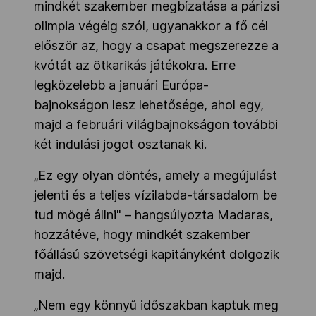
mindkét szakember megbízatása a párizsi
olimpia végéig szól, ugyanakkor a fő cél
először az, hogy a csapat megszerezze a
kvótát az ötkarikás játékokra. Erre
legközelebb a januári Európa-
bajnokságon lesz lehetősége, ahol egy,
majd a februári világbajnokságon további
két indulási jogot osztanak ki.
„Ez egy olyan döntés, amely a megújulást
jelenti és a teljes vízilabda-társadalom be
tud mögé állni" – hangsúlyozta Madaras,
hozzátéve, hogy mindkét szakember
főállású szövetségi kapitányként dolgozik
majd.
„Nem egy könnyű időszakban kaptuk meg