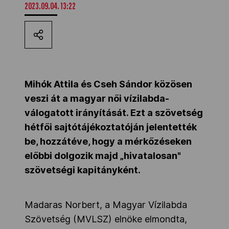
2023.09.04. 13:22
Kettőskarrier-program
NOB
Mihók Attila és Cseh Sándor közösen
Társszervezetek
veszi át a magyar női vízilabda-
válogatott irányítását. Ezt a szövetség
hétfői sajtótájékoztatóján jelentették
OVEP
be, hozzátéve, hogy a mérkőzéseken
előbbi dolgozik majd „hivatalosan"
Adatbank
szövetségi kapitányként.
Madaras Norbert, a Magyar Vízilabda
Szövetség (MVLSZ) elnöke elmondta,