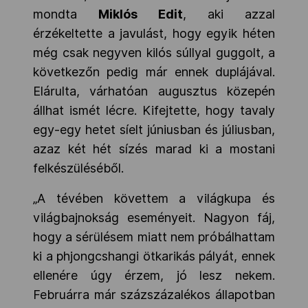
mondta
Miklós Edit
, aki azzal
érzékeltette a javulást, hogy egyik héten
még csak negyven kilós súllyal guggolt, a
következőn pedig már ennek duplájával.
E
lárulta, várhatóan augusztus közepén
állhat ismét lécre. Kifejtette, hogy tavaly
egy-egy hetet síelt júniusban és júliusban,
azaz két hét sízés marad ki a mostani
felkészüléséből.
„A tévében követtem a világkupa és
világbajnokság eseményeit. Nagyon fáj,
hogy a sérülésem miatt nem próbálhattam
ki a phjongcshangi ötkarikás pályát, ennek
ellenére úgy érzem, jó lesz nekem.
Februárra már százszázalékos állapotban