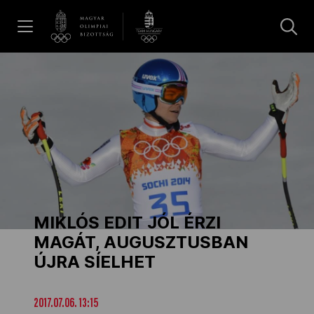
UGRÁS A TARTALOMRA »
Hírek
Galéria
Dakar 2026
MIKLÓS EDIT JÓL ÉRZI
Los Angeles 2028
MAGÁT, AUGUSZTUSBAN
ÚJRA SÍELHET
MOB
2017.07.06. 13:15