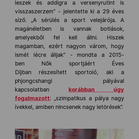
leszek és addigra a versenyrutint is
visszaszerzem" - jelentette ki a 29 éves
síző.
„A sérülés a sport velejárója. A
magánéletben is vannak botlások,
amelyekből fel kell állni. Hiszek
magamban, ezért nagyon várom, hogy
ismét lécre álljak" - mondta a 2015-
ben Nők sportjáért Éves
Díjban
részesített sportoló, aki a
phjongcshangi pályával
kapcsolatban
korábban úgy
fogalmazott
: „szimpatikus a pálya nagy
ívekkel, amiben nincsenek nagy letörések”.