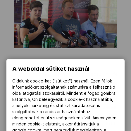
A weboldal sütiket használ
Svájci edzője,
Stefan Abplanalp
arról
Oldalunk cookie-kat ("sütiket") használ. Ezen fájlok
beszélt, hogy tanítványa fizikálisan
információkat szolgáltatnak számunkra a felhasználó
ugyanolyan erős, mint az olimpiai bajnok
oldallátogatási szokásairól. Mindent elfogad gombra
Lindsey Vonn. Szerinte a rehabilitáció jól
kattintva, Ön beleegyezik a cookie-k használatába,
amelyek marketing és statisztikai adatokat is
halad és nekik dolgozik az idő. A tréner
szolgáltatnak a rendszer használatához
azt is kifejtette, hogy sérülése miatt
elengedhetetlenül szükségeseken kívül. Amennyiben
egyfajta védettséget kapott Miklós Edit,
minden cookie-t elutasít, akkor átirányítjuk a
google.com-ra, mert nem tudjuk megjeleníteni a