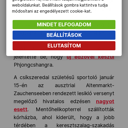
így a következő idényben a rajtszámok
weboldalunkat. Beállítások gombra kattintva tudja
kiosztásánál nem érinti őt hátrányosan,
módosítani az engedélyezett cookie-kat.
hogy az előző szezon végére
MINDET ELFOGADOM
visszacsúszott, a specialitásának számító
leggyorsabb szakágban, lesiklásban
BEÁLLÍTÁSOK
ugyanúgy a legjobb 15 között indulhat
ELUTASÍTOM
majd. A sportolónő tavaly májusban
jelentette be, hogy
új edzővel készül
Phjongcshangra.
A csíkszeredai születésű sportoló
január
15-én az ausztriai Altenmarkt-
Zauchenseeben rendezett lesikló versenyt
megelőző hivatalos edzésen
nagyot
esett
. Mentőhelikopterrel szállították
kórházba, ahol kiderült, hogy a jobb
térdében a keresztszalag-szakadás