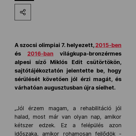
Kettőskarrier-program
NOB
A szocsi olimpiai 7. helyezett,
2015-ben
és
2016-ban
világkupa-bronzérmes
Társszervezetek
alpesi síző Miklós Edit csütörtökön,
sajtótájékoztatón jelentette be, hogy
OVEP
sérülését követően jól érzi magát, és
várhatóan augusztusban újra síelhet.
Adatbank
„Jól érzem magam, a rehabilitáció jól
halad, most már van olyan nap, amikor
kétszer edzek. Ez a felépülés azon
időszaka, amikor rohamosan fejlődök -