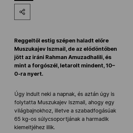
Kettőskarrier-program
NOB
Reggeltől estig szépen haladt előre
Muszukajev Iszmail, de az elődöntőben
Társszervezetek
jött az iráni Rahman Amuzadhalili, és
mint a forgószél, letarolt mindent, 10–
0-ra nyert.
OVEP
Úgy indult neki a napnak, és aztán úgy is
Adatbank
folytatta Muszukajev Iszmail, ahogy egy
világbajnokhoz, illetve a szabadfogásúak
65 kg-os súlycsoportjának a harmadik
kiemeltjéhez illik.