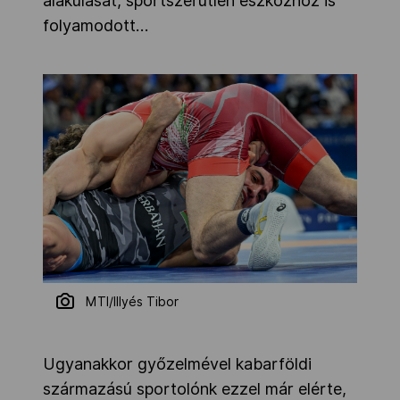
alakulását, sportszerűtlen eszközhöz is
folyamodott…
MTI/Illyés Tibor
Ugyanakkor győzelmével kabarföldi
származású sportolónk ezzel már elérte,