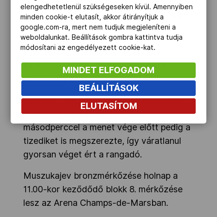
Egy perchez közeledve viszont belejött
elengedhetetlenül szükségeseken kívül. Amennyiben
az iráni, két akcióból négy pontot csinált.
minden cookie-t elutasít, akkor átirányítjuk a
google.com-ra, mert nem tudjuk megjeleníteni a
Aztán hiába fogta be a fejét Muszukajev,
weboldalunkat. Beállítások gombra kattintva tudja
módosítani az engedélyezett cookie-kat.
ebből ügyesen kimászott, sőt, azzal a
lendülettel megpörgette-elhajította –
MINDET ELFOGADOM
újabb négy pontért.
BEÁLLÍTÁSOK
…és nem volt hajlandó leállni, kitolással
ELUTASÍTOM
gyűjtött még egy pontot, 33
másodperccel a menet vége előtt pedig a
tizediket is megszerezte, így váratlanul
gyorsan véget ért a rangadó.
Muszukajev bronzmérkőzése holnap a
11.00-kor keződődő blokk 8. mérkőzése
lesz az Arena Champs-de-Marsban.