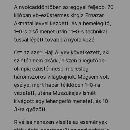
A nyolcaddöntőben az eggyel feljebb, 70
kilóban vb-ezüstérmes kirgiz Ernazar
Akmatalijevvel kezdett, és a bemelegítő,
1–0-s első menet után 11–0-s technikai
tussal lépett tovább a nyolc közé.
Ott az azeri Haji Aliyev következett, aki
szintén nem akárki, hiszen a legutóbbi
olimpia ezüstérmese, mellesleg
háromszoros világbajnok. Mégsem volt
esélye, mert habár félidőben 1–0-ra
vezetett, utána Muszukajev ismét
kivágott egy lehengerlő menetet, és 10–
3-ra győzött.
Riválisa nehezen viselte az események