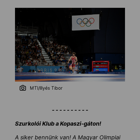
MTI/Illyés Tibor
- - - - - - - - - -
Szurkolói Klub a Kopaszi-gáton!
A siker bennünk van! A Magyar Olimpiai