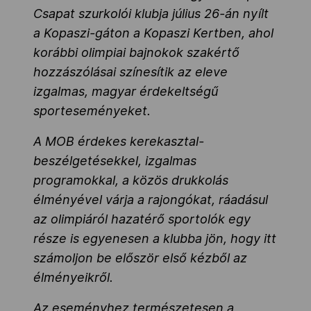
Csapat szurkolói klubja július 26-án nyílt
a Kopaszi-gáton a Kopaszi Kertben, ahol
korábbi olimpiai bajnokok szakértő
hozzászólásai színesítik az eleve
izgalmas, magyar érdekeltségű
sporteseményeket.
A MOB érdekes kerekasztal-
beszélgetésekkel, izgalmas
programokkal, a közös drukkolás
élményével várja a rajongókat, ráadásul
az olimpiáról hazatérő sportolók egy
része is egyenesen a klubba jön, hogy itt
számoljon be először első kézből az
élményeikről.
Az eseményhez természetesen a