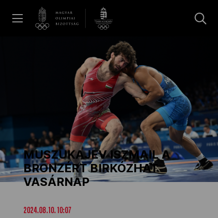
UGRÁS A TARTALOMRA »
Hírek
Galéria
Dakar 2026
MUSZUKAJEV ISZMAIL A
Los Angeles 2028
BRONZÉRT BIRKÓZHAT
VASÁRNAP
MOB
2024.08.10. 10:07