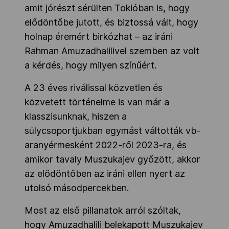
amit jórészt sérülten Tokióban is, hogy
elődöntőbe jutott, és biztossá vált, hogy
holnap éremért birkózhat – az iráni
Rahman Amuzadhalilivel szemben az volt
a kérdés, hogy milyen színűért.
A 23 éves riválissal közvetlen és
közvetett történelme is van már a
klasszisunknak, hiszen a
súlycsoportjukban egymást váltották vb-
aranyérmesként 2022-ről 2023-ra, és
amikor tavaly Muszukajev győzött, akkor
az elődöntőben az iráni ellen nyert az
utolsó másodpercekben.
Most az első pillanatok arról szóltak,
hogy Amuzadhalili belekapott Muszukajev