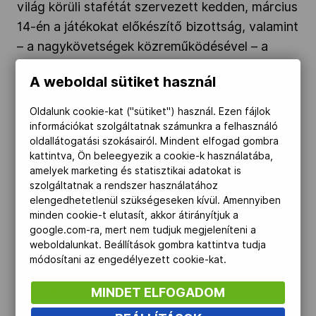
világ körüli stafétát szervezett kedden, március
Kettőskarrier-program
14-én a játékokat előkészítő bizottság, valamint
– a nagykövetségek közreműködésével – a
francia Európa-ügyi és Külügyminisztérium.
NOB
A weboldal sütiket használ
Kedden dunai evezésre, futásra, majd
sajtótájékoztatóra és rögbibemutatóra is sor
Oldalunk cookie-kat ("sütiket") használ. Ezen fájlok
került.
Társszervezetek
információkat szolgáltatnak számunkra a felhasználó
oldallátogatási szokásairól. Mindent elfogad gombra
kattintva, Ön beleegyezik a cookie-k használatába,
Olimpiai bronzérmes kaszkadőr – 75 éves lett
amelyek marketing és statisztikai adatokat is
OVEP
Sasics Szvetiszlav" />
szolgáltatnak a rendszer használatához
elengedhetetlenül szükségeseken kívül. Amennyiben
minden cookie-t elutasít, akkor átirányítjuk a
2023.01.18.
Adatbank
google.com-ra, mert nem tudjuk megjeleníteni a
weboldalunkat. Beállítások gombra kattintva tudja
Olimpiai bronzérmes kaszkadőr – 75 éves
módosítani az engedélyezett cookie-kat.
lett Sasics Szvetiszlav
MINDET ELFOGADOM