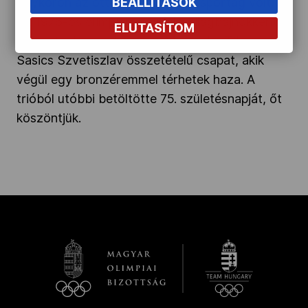
Egykoron az öttusa is „magyar” sportág volt.
BEÁLLÍTÁSOK
Az 1976-os olimpiára regnáló világbajnokként
ELUTASÍTOM
utazott a Kancsal Tamás-Maracskó Tibor-
Sasics Szvetiszlav összetételű csapat, akik
végül egy bronzéremmel térhetek haza. A
trióból utóbbi betöltötte 75. születésnapját, őt
köszöntjük.