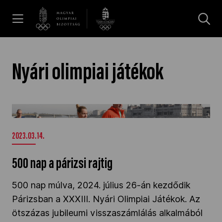
UGRÁS A TARTALOMRA »
Hírek
Nyári olimpiai játékok
Galéria
500 nap a párizsi rajtig" />
Dakar 2026
2023.03.14.
500 nap a párizsi rajtig
Los Angeles 2028
500 nap múlva, 2024. július 26-án kezdődik
Párizsban a XXXIII. Nyári Olimpiai Játékok. Az
MOB
ötszázas jubileumi visszaszámlálás alkalmából