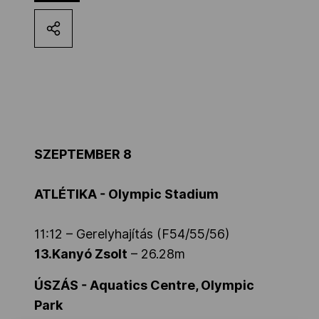
Kettőskarrier-program
NOB
Társszervezetek
SZEPTEMBER 8
OVEP
ATLÉTIKA - Olympic Stadium
Adatbank
11:12 – Gerelyhajítás (F54/55/56)
13.Kanyó Zsolt
– 26.28m
ÚSZÁS - Aquatics Centre, Olympic
Park