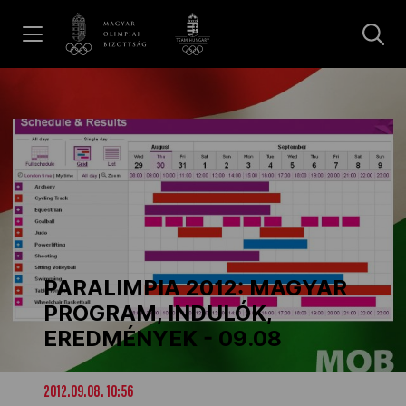
UGRÁS A TARTALOMRA »
Hírek
Galéria
Dakar 2026
PARALIMPIA 2012: MAGYAR
Los Angeles 2028
PROGRAM, INDULÓK,
EREDMÉNYEK - 09.08
MOB
2012.09.08. 10:56