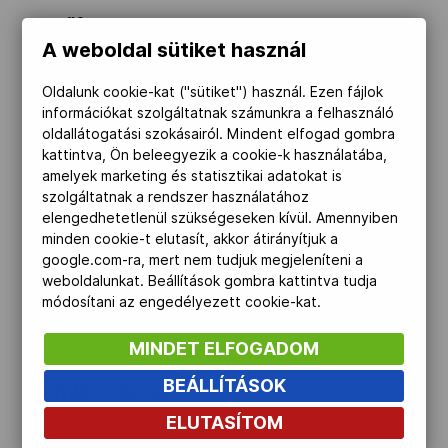
Előfutamok:
A weboldal sütiket használ
10:30 - 100 mell (S9) , 2 futam: Tóth
Oldalunk cookie-kat ("sütiket") használ. Ezen fájlok
Tamás 4. – 1:13.41 (10)
információkat szolgáltatnak számunkra a felhasználó
10:57 - 100 gyors (S6) 2. futam: Illés
oldallátogatási szokásairól. Mindent elfogad gombra
Fanni 6. – 1:30.14 (13)
kattintva, Ön beleegyezik a cookie-k használatába,
amelyek marketing és statisztikai adatokat is
11:33 - 100 gyors (S5), 2 futam:
szolgáltatnak a rendszer használatához
Engelhardt Katalin 4. – 1:36.23 (8)
elengedhetetlenül szükségeseken kívül. Amennyiben
minden cookie-t elutasít, akkor átirányítjuk a
google.com-ra, mert nem tudjuk megjeleníteni a
Döntő:
weboldalunkat. Beállítások gombra kattintva tudja
módosítani az engedélyezett cookie-kat.
18:41 - 100 gyors (S5): Engelhardt
Katalin 8. – 1:36.91
MINDET ELFOGADOM
BEÁLLÍTÁSOK
VÍVÁS - ExCel
ELUTASÍTOM
12:00 - tőr csapat,