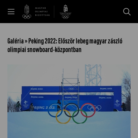
UGRÁS A TARTALOMRA »
Hírek
Galéria » Peking 2022: Először lebeg magyar zászló
olimpiai snowboard-központban
Galéria
Dakar 2026
Los Angeles 2028
MOB