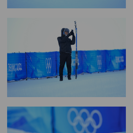
Kettőskarrier-program
NOB
Társszervezetek
OVEP
Adatbank