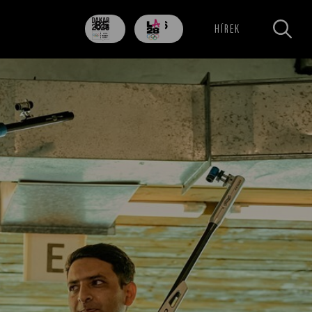
85
706
HÍREK
nap
nap