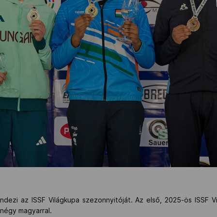
ndezi az ISSF Világkupa szezonnyitóját. Az első, 2025-ös ISSF 
k négy magyarral.