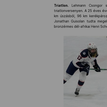
Triatlon.
Lehmann Csongor s
triatlonversenyen. A 25 éves év
km úszásból, 96 km kerékpároz
Jonathan Guisolan tudta megelő
bronzérmes dél-afrikai Henri Sc