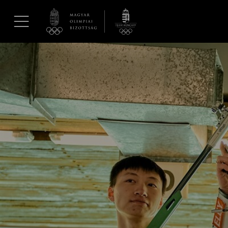
UGRÁS A TARTALOMRA »
Hírek
Galéria
Dakar 2026
Los Angeles 2028
MOB
Kettőskarrier-program