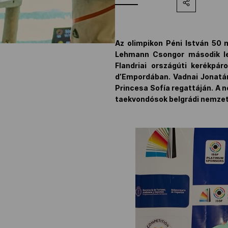
Az olimpikon Péni István 50 
Lehmann Csongor második let
Flandriai országúti kerékpá
d’Empordában. Vadnai Jonatá
Princesa Sofía regattáján. A 
taekvondósok belgrádi nemzet