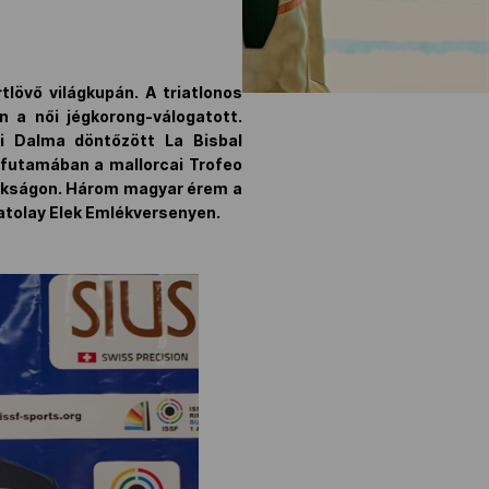
lövő világkupán. A triatlonos
 a női jégkorong-válogatott.
fi Dalma döntőzött La Bisbal
futamában a mallorcai Trofeo
jnokságon. Három magyar érem a
tolay Elek Emlékversenyen.