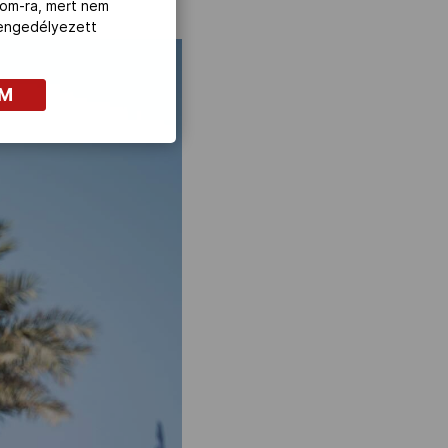
com-ra, mert nem
z engedélyezett
OM