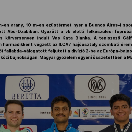
m-en arany, 10 m-en ezüstérmet nyer a Buenos Aires-i sport
t Abu-Dzabiban. Győzött a vb előtti felkészülési főpróbán
ros körversenyen indult Vas Kata Blanka. A teniszező Gál
n harmadikként végzett az ILCA7 hajóosztály szombati érem
női fallabda-válogatott feljutott a divízió 2-be az Európa-ba
közi bajnokságán. Magyar győzelem egyéni összetettben a Ma