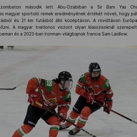
zombaton második lett Abu-Dzabiban a Sir Bani Yas Cha
es magyar sportoló remek eredményének értékét növeli, hogy pály
ásból és 21 km futásból álló középtávon. A rövidtávon Európa
zni. A magyar triatlonos viszont olyan klasszisoknál szerepelt
hoeman és a 2023-ban Ironman-világbajnok francia Sam Laidlow.