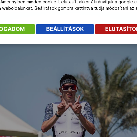
 Amennyiben minden cookie-t elutasít, akkor átirányítjuk a google.
 a weboldalunkat. Beállítások gombra kattintva tudja módosítani a
FOGADOM
BEÁLLÍTÁSOK
ELUTASÍT