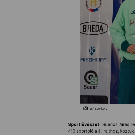
issf_sport.org
Sportlövészet.
Buenos Aires re
410 sportolója áll rajthoz, köztü