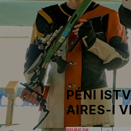
NOB
Társszervezetek
OVEP
Adatbank
PÉNI IS
AIRES-I 
2025.04.07. 11:44