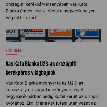
országúti kerékpárversenyében Vas Kata
Kettőskarrier-program
Blanka érmes lesz-e. Végül a negyedik helyen
végzett – ezért:
NOB
Vas Kata Blanka U23-as országúti kerékpáros
világbajnok" />
Társszervezetek
2023.08.14.
OVEP
Vas Kata Blanka U23-as országúti
kerékpáros világbajnok
Adatbank
Vas Kata Blanka megnyerte az U23-as
korosztály országúti mezőnyversenyét,
hegyikerékpárban pedig közel került az olimpiai
kvótához. Érdi Mária két futam után vezet az