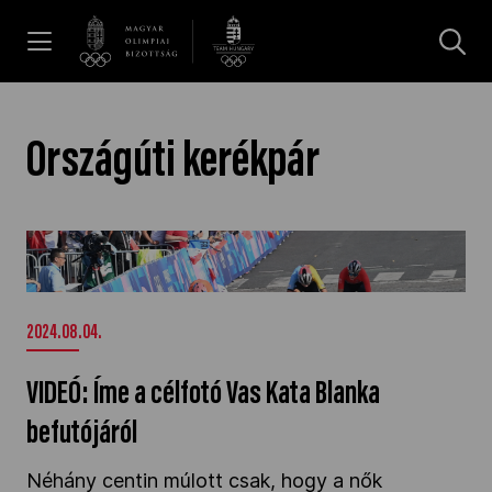
UGRÁS A TARTALOMRA »
Hírek
Országúti kerékpár
Galéria
VIDEÓ: Íme a célfotó Vas Kata Blanka
befutójáról" />
Dakar 2026
2024.08.04.
Los Angeles 2028
VIDEÓ: Íme a célfotó Vas Kata Blanka
befutójáról
MOB
Néhány centin múlott csak, hogy a nők