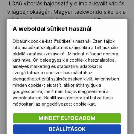
ILCA6 vitorlás hajóosztály olimpiai kvalifikációs
világbajnokságán. Magyar taekwondo sikerek a
dél-koreai nemzetközi versenyen. A Babos,
A weboldal sütiket használ
Bondár kettős nyerte a döntőt a Gran Canaria-i
tenisztornán. Az Ecseki Nándor, Madarász
Oldalunk cookie-kat ("sütiket") használ. Ezen fájlok
Dóra vegyes páros a negyeddöntőig jutott a
információkat szolgáltatnak számunkra a felhasználó
riói WTT-versenyen. Vereséggel kezdte a férfi
oldallátogatási szokásairól. Mindent elfogad gombra
kattintva, Ön beleegyezik a cookie-k használatába,
kosárlabda-válogatott az olimpiai
amelyek marketing és statisztikai adatokat is
előkvalifikációs tornát.
szolgáltatnak a rendszer használatához
elengedhetetlenül szükségeseken kívül. Amennyiben
minden cookie-t elutasít, akkor átirányítjuk a
Elhunyt Debreczeni Tibor pontszerző olimpikon
google.com-ra, mert nem tudjuk megjeleníteni a
kerékpáros" />
weboldalunkat. Beállítások gombra kattintva tudja
módosítani az engedélyezett cookie-kat.
2023.04.14.
MINDET ELFOGADOM
Elhunyt Debreczeni Tibor pontszerző
BEÁLLÍTÁSOK