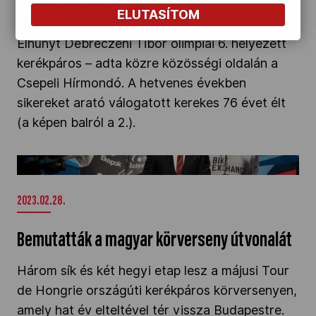
olimpikon kerékpáros
ELUTASÍTOM
Elhunyt Debreczeni Tibor olimpiai 6. helyezett
kerékpáros – adta közre közösségi oldalán a
Csepeli Hírmondó. A hetvenes években
sikereket arató válogatott kerekes 76 évet élt
(a képen balról a 2.).
Bemutatták a magyar körverseny útvonalát" />
2023.02.28.
Bemutatták a magyar körverseny útvonalát
Három sík és két hegyi etap lesz a májusi Tour
de Hongrie országúti kerékpáros körversenyen,
amely hat év elteltével tér vissza Budapestre.