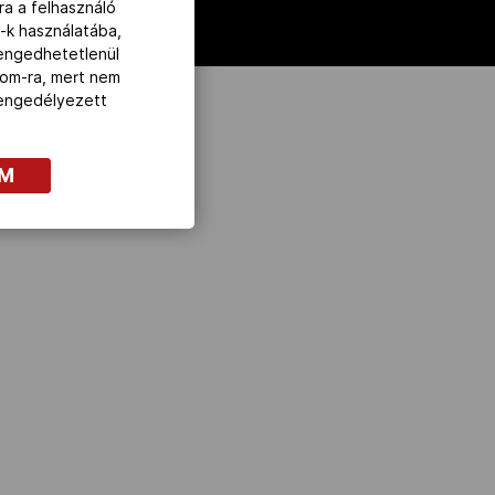
ra a felhasználó
-k használatába,
lengedhetetlenül
com-ra, mert nem
z engedélyezett
OM