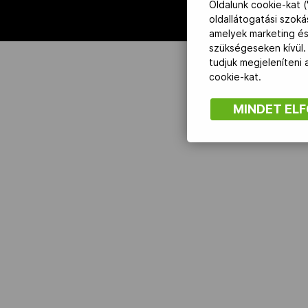
Oldalunk cookie-kat (
oldallátogatási szok
amelyek marketing és
NOB
szükségeseken kívül.
tudjuk megjeleníteni
Társszervezetek
cookie-kat.
MINDET EL
OVEP
Adatbank