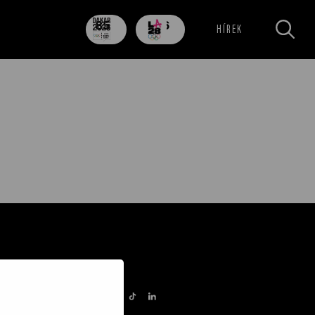
85
706
HÍREK
nap
nap