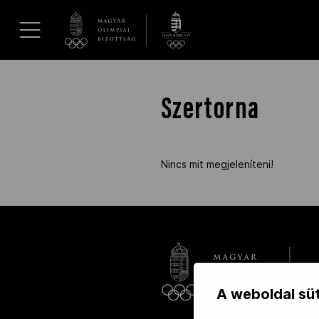
UGRÁS A TARTALOMRA »
Hírek
Szertorna
Galéria
Nincs mit megjeleníteni!
Dakar 2026
Los Angeles 2028
MOB
A weboldal süt
Kettőskarrier-program