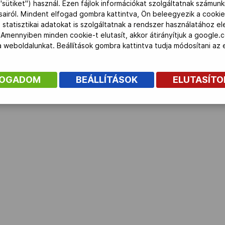
"sütiket") használ. Ezen fájlok információkat szolgáltatnak számunk
ásairól. Mindent elfogad gombra kattintva, Ön beleegyezik a cookie
 statisztikai adatokat is szolgáltatnak a rendszer használatához e
 Amennyiben minden cookie-t elutasít, akkor átirányítjuk a google.
 a weboldalunkat. Beállítások gombra kattintva tudja módosítani a
FOGADOM
BEÁLLÍTÁSOK
ELUTASÍT