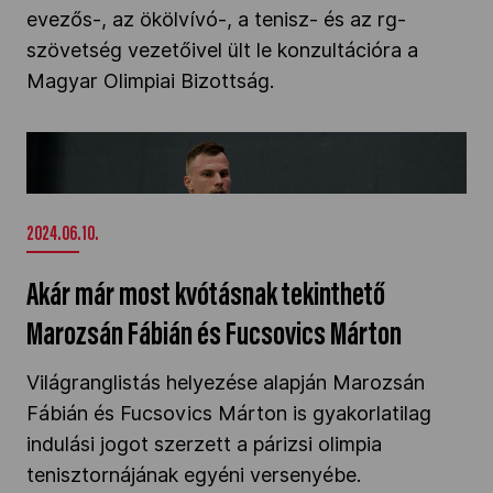
evezős-, az ökölvívó-, a tenisz- és az rg-
Kettőskarrier-program
szövetség vezetőivel ült le konzultációra a
Magyar Olimpiai Bizottság.
NOB
Akár már most kvótásnak tekinthető Marozsán
Fábián és Fucsovics Márton" />
Társszervezetek
2024.06.10.
OVEP
Akár már most kvótásnak tekinthető
Marozsán Fábián és Fucsovics Márton
Adatbank
Világranglistás helyezése alapján Marozsán
Fábián és Fucsovics Márton is gyakorlatilag
indulási jogot szerzett a párizsi olimpia
tenisztornájának egyéni versenyébe.