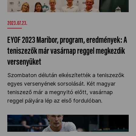
versenyüket" />
2023.07.23.
EYOF 2023 Maribor, program, eredmények: A
teniszezők már vasárnap reggel megkezdik
versenyüket
Szombaton délután elkészítették a teniszezők
egyes versenyének sorsolását. Két magyar
teniszező már a megnyitó előtt, vasárnap
reggel pályára lép az első fordulóban.
Elkezdődött a teniszezők párizsi kvalifikációs
pontgyűjtése" />