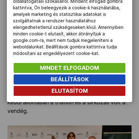
oldallátogatási szokásairól. Mindent elfogad gombra
olimpiai konzultációs sorozatán.
kattintva, Ön beleegyezik a cookie-k használatába,
amelyek marketing és statisztikai adatokat is
szolgáltatnak a rendszer használatához
Fókuszban Párizs: konzultáción a triatlon és a
elengedhetetlenül szükségeseken kívül. Amennyiben
minden cookie-t elutasít, akkor átirányítjuk a
birkózás" />
google.com-ra, mert nem tudjuk megjeleníteni a
weboldalunkat. Beállítások gombra kattintva tudja
2023.10.10.
módosítani az engedélyezett cookie-kat.
MINDET ELFOGADOM
Fókuszban Párizs: konzultáción a triatlon és
a birkózás
BEÁLLÍTÁSOK
ELUTASÍTOM
A MOB párizsi olimpiai konzultációjának újabb,
keddi állomásán a triatlon és a birkózás volt a
vendég.
EYOF 2023 Maribor, program, eredmények: A
teniszezők már vasárnap reggel megkezdik