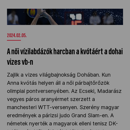
A női vízilabdázók harcban a kvótáért a dohai
vizes vb-n" />
2024.02.05.
A női vízilabdázók harcban a kvótáért a dohai
vizes vb-n
Zajlik a vizes világbajnokság Dohában. Kun
Anna kvótás helyen áll a női párbajtőrőzök
olimpiai pontversenyében. Az Ecseki, Madarász
vegyes páros aranyérmet szerzett a
manchesteri WTT-versenyen. Szerény magyar
eredmények a párizsi judo Grand Slam-en. A
németek nyerték a magyarok elleni tenisz DK-