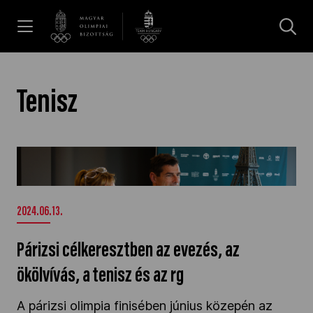
UGRÁS A TARTALOMRA »
Hírek
Tenisz
Galéria
Párizsi célkeresztben az evezés, az ökölvívás,
a tenisz és az rg" />
Dakar 2026
2024.06.13.
Los Angeles 2028
Párizsi célkeresztben az evezés, az
ökölvívás, a tenisz és az rg
MOB
A párizsi olimpia finisében június közepén az