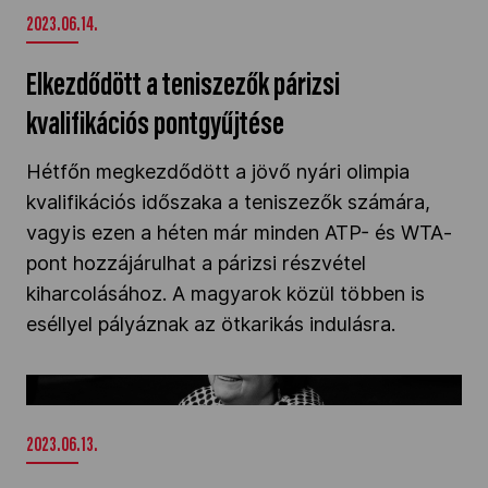
2023.06.14.
Elkezdődött a teniszezők párizsi
kvalifikációs pontgyűjtése
Hétfőn megkezdődött a jövő nyári olimpia
kvalifikációs időszaka a teniszezők számára,
vagyis ezen a héten már minden ATP- és WTA-
pont hozzájárulhat a párizsi részvétel
kiharcolásához. A magyarok közül többen is
eséllyel pályáznak az ötkarikás indulásra.
Elhunyt a Fair Play-díjas Droppa Erika" />
2023.06.13.