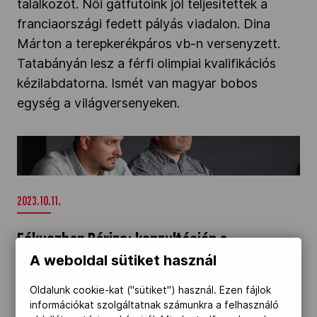
találkozót. Női gátfutóink jól teljesítettek a
franciaországi fedett pályás viadalon. Dina
Márton a terepkerékpáros vb-n versenyzett.
Tatabányán lesz a férfi olimpiai kvalifikációs
kézilabdatorna. Ismét van magyar bobos
egység a világversenyeken.
Fókuszban Párizs: konzultáción a taekwondo és
a tenisz" />
2023.10.11.
Fókuszban Párizs: konzultáción a
A weboldal sütiket használ
taekwondo és a tenisz
Oldalunk cookie-kat ("sütiket") használ. Ezen fájlok
Szerdán a taekwondo és a tenisz volt
információkat szolgáltatnak számunkra a felhasználó
napirenden a Magyar Olimpiai Bizottság párizsi