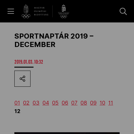
UGRÁS A TARTALOMRA »
Hírek
SPORTNAPTÁR 2019 –
DECEMBER
Galéria
2019.01.03. 10:32
Dakar 2026
Los Angeles 2028
01
02
03
04
05
06
07
08
09
10
11
12
MOB