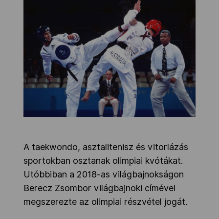
Kettőskarrier-program
NOB
Társszervezetek
OVEP
A taekwondo, asztalitenisz és vitorlázás
Adatbank
sportokban osztanak olimpiai kvótákat.
Utóbbiban a 2018-as világbajnokságon
Berecz Zsombor világbajnoki címével
megszerezte az olimpiai részvétel jogát.