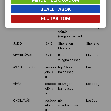
MINDET ELFOGADOM
állomás
BEÁLLÍTÁSOK
ATLÉTIKA
8
mezeifutó
Lisszabon/Portug
Európa-
ELUTASÍTOM
bajnokság
ASZTALITENISZ
12-15
World Tour Grand
később jelölik ki
döntő
(vegyespárosok)
JUDO
13-15
Shenzhen
Shenzhen/Kína
Masters
VITORLÁZÁS
13-21
Finn
Melbourne/Auszt
világbajnokság
ASZTALITENISZ
később
top 12-es
később jelölik ki
jelölik
bajnokság
ki
VÍVÁS
később
országos
később jelölik ki
jelölik
bajnokság
ki
ÖKÖLVÍVÁS
később
női
később jelölik ki
jelölik
világbajnokság
ki