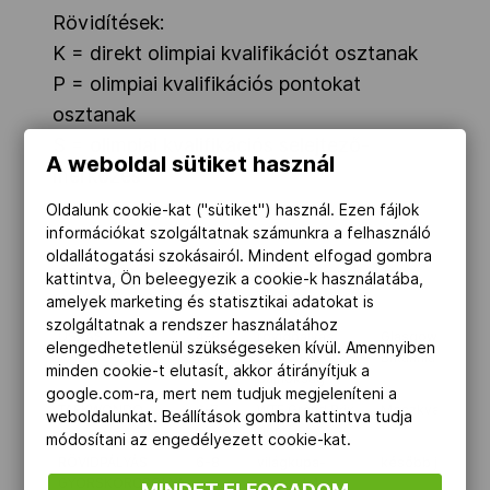
Rövidítések:
K = direkt olimpiai kvalifikációt osztanak
P = olimpiai kvalifikációs pontokat
osztanak
S = olimpiai kvalifikációs selejtező-
A weboldal sütiket használ
mérkőzés
Oldalunk cookie-kat ("sütiket") használ. Ezen fájlok
információkat szolgáltatnak számunkra a felhasználó
oldallátogatási szokásairól. Mindent elfogad gombra
DECEMBER
kattintva, Ön beleegyezik a cookie-k használatába,
amelyek marketing és statisztikai adatokat is
szolgáltatnak a rendszer használatához
ÚSZÁS
4-8
rövidpályás
Glasgow/Nagy-
elengedhetetlenül szükségeseken kívül. Amennyiben
Európa-
Britannia
minden cookie-t elutasít, akkor átirányítjuk a
bajnokság
google.com-ra, mert nem tudjuk megjeleníteni a
TAEKWONDO
6-7
WTF Grand Prix
Moszkva/Orosz
weboldalunkat. Beállítások gombra kattintva tudja
döntő
módosítani az engedélyezett cookie-kat.
RÖVIDPÁLYÁS
6-8
világkupa-
később jelölik ki
GYORSKORCSOLYA
sorozat 4.