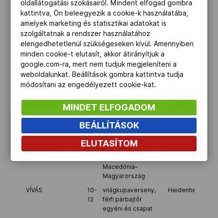
oldallátogatási szokásairól. Mindent elfogad gombra
gyaloglószámokban
kattintva, Ön beleegyezik a cookie-k használatába,
és tíz-, valamint
amelyek marketing és statisztikai adatokat is
hétpróbában)
szolgáltatnak a rendszer használatához
GÖRDESZKA
1
olimpiai
elengedhetetlenül szükségeseken kívül. Amennyiben
kvalifikációs
minden cookie-t elutasít, akkor átirányítjuk a
időszak kezdete
google.com-ra, mert nem tudjuk megjeleníteni a
(2020. május 31-ig)
weboldalunkat. Beállítások gombra kattintva tudja
GYORSKORCSOLYA
5-6
sprint országos
Budapest
módosítani az engedélyezett cookie-kat.
bajnokság
MINDET ELFOGADOM
RÖPLABDA
6
Európa-bajnoki
Százhalombatta
selejtező, férfiak,
BEÁLLÍTÁSOK
Magyarország–
Svájc
ELUTASÍTOM
RÖPLABDA
9
Európa-bajnoki
Szkopje/Macedó
selejtező, férfiak,
Macedónia–
Magyarország
VÍVÁS
10-
világkupaverseny,
Heidenheim/Ném
12
férfi párbajtőr
egyéni és csapat