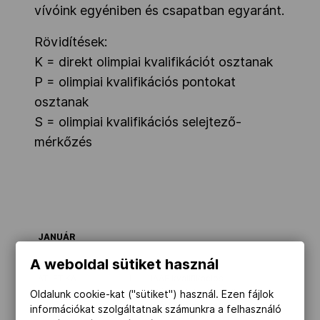
vívóink egyéniben és csapatban egyaránt.
Rövidítések:
K = direkt olimpiai kvalifikációt osztanak
P = olimpiai kvalifikációs pontokat
osztanak
S = olimpiai kvalifikációs selejtező-
mérkőzés
JANUÁR
A weboldal sütiket használ
ATLÉTIKA
1
IAAF kvalifikációs
idő kezdete (10 000
Oldalunk cookie-kat ("sütiket") használ. Ezen fájlok
méteren, maratonin,
információkat szolgáltatnak számunkra a felhasználó
a