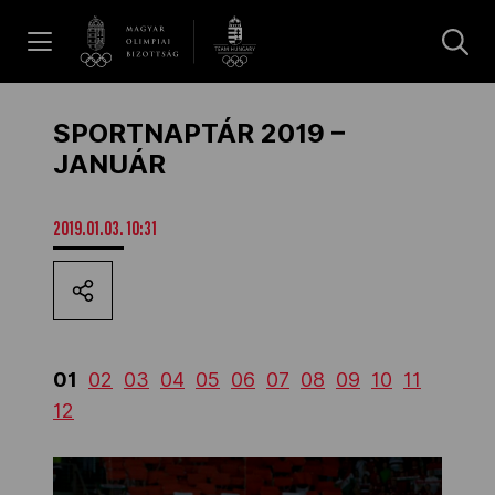
UGRÁS A TARTALOMRA »
Hírek
SPORTNAPTÁR 2019 –
JANUÁR
Galéria
2019.01.03. 10:31
Dakar 2026
Los Angeles 2028
01
02
03
04
05
06
07
08
09
10
11
12
MOB