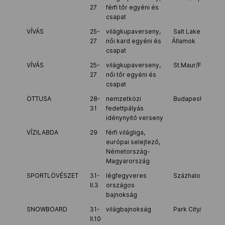
27
férfi tőr egyéni és
csapat
VÍVÁS
25-
világkupaverseny,
Salt Lake City/Eg
27
női kard egyéni és
Államok
csapat
VÍVÁS
25-
világkupaverseny,
St.Maur/Franciao
27
női tőr egyéni és
csapat
ÖTTUSA
28-
nemzetközi
Budapest
31
fedettpályás
idénynyitó verseny
VÍZILABDA
29
férfi világliga,
európai selejtező,
Németország-
Magyarország
SPORTLÖVÉSZET
31-
légfegyveres
Százhalombatta
II.3
országos
bajnokság
SNOWBOARD
31-
világbajnokság
Park City/Egyesül
II.10