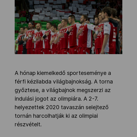
Kettőskarrier-program
NOB
Társszervezetek
A hónap kiemelkedő sporteseménye a
OVEP
férfi kézilabda világbajnokság. A torna
győztese, a világbajnok megszerzi az
indulási jogot az olimpiára. A 2-7.
Adatbank
helyezettek 2020 tavaszán selejtező
tornán harcolhatják ki az olimpiai
részvételt.