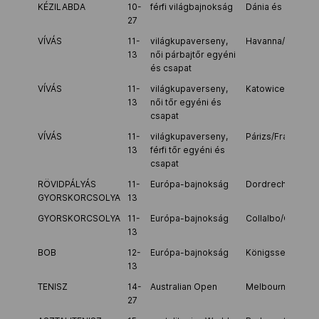
KÉZILABDA
10-
férfi világbajnokság
Dánia és Németo
27
VÍVÁS
11-
világkupaverseny,
Havanna/Kuba
13
női párbajtőr egyéni
és csapat
VÍVÁS
11-
világkupaverseny,
Katowice/Lengye
13
női tőr egyéni és
csapat
VÍVÁS
11-
világkupaverseny,
Párizs/Franciaor
13
férfi tőr egyéni és
csapat
RÖVIDPÁLYÁS
11-
Európa-bajnokság
Dordrecht/Hollan
GYORSKORCSOLYA
13
GYORSKORCSOLYA
11-
Európa-bajnokság
Collalbo/Olaszor
13
BOB
12-
Európa-bajnokság
Königssee/Néme
13
TENISZ
14-
Australian Open
Melbourne/Ausztr
27