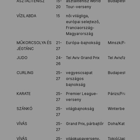
ASZTALITENISZ
15-
asztalitenisz World
Budapest
20
Tour-verseny
VÍZILABDA
15
női világliga,
európai selejtező,
Franciaország-
Magyarország
MŰKORCSOLYA ÉS
21-
Európa-bajnokság
Minszk/Fehéroro
JÉGTÁNC
27
JUDO
24-
Tel Aviv Grand Prix
Tel Aviv/Izrael
26
CURLING
25-
vegyescsapat
Budapest
27
országos
bajnokság
KARATE
25-
Premier League-
Párizs/Franciaor
27
verseny
SZÁNKÓ
25-
világbajnokság
Winterberg/Ném
27
VÍVÁS
25-
Grand Prix, párbajtőr
Doha/Katar
27
VÍVÁS
25-
világkupaverseny,
Tokió/Japán