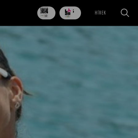
84
705
HÍREK
nap
nap