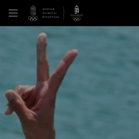
UGRÁS A TARTALOMRA »
Hírek
Galéria
Dakar 2026
Los Angeles 2028
MOB
Kettőskarrier-program