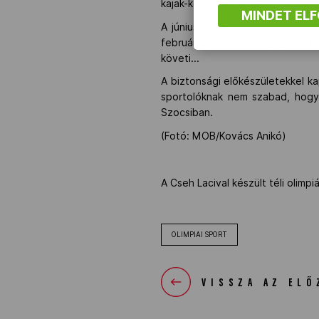
kajak-kenu vagy a vízilabda eset
MINDET EL
A júniusban gyermekáldás elé né
február 29-én ünnepli a szület
követi...
A biztonsági előkészületekkel ka
sportolóknak nem szabad, hogy 
Szocsiban.
(Fotó: MOB/Kovács Anikó)
A Cseh Lacival készült téli olimp
OLIMPIAI SPORT
VISSZA AZ ELŐ