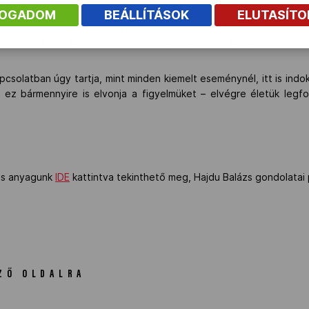
ében.”
FOGADOM
BEÁLLÍTÁSOK
ELUTASÍT
ző Kovács Katalinnak egyfajta születésnapi ajándék is lenne a s
ésnapját. Apró szépséghiba, hogy az idén, nem szökőévről lévén 
pcsolatban úgy tartja, mint minden kiemelt eseménynél, itt is indo
ez bármennyire is elvonja a figyelmüket – elvégre életük leg
iás anyagunk
IDE
kattintva tekinthető meg, Hajdu Balázs gondolatai
ZŐ OLDALRA