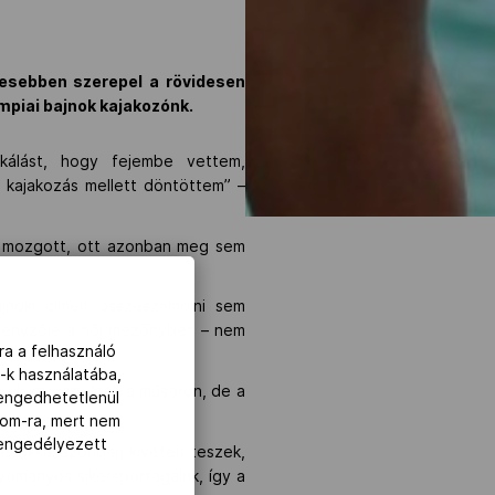
esebben szerepel a rövidesen
impiai bajnok kajakozónk.
kálást, hogy fejembe vettem,
 kajakozás mellett döntöttem” –
an mozgott, ott azonban meg sem
jnoki címeit összeszámolni sem
rsenyzője a női mezőnyben – nem
ra a felhasználó
-k használatába,
enyek szerepelnek a műsoron, de a
lengedhetetlenül
com-ra, mert nem
z engedélyezett
tékokkal azonban kivételt teszek,
gyományos sikersportágaink, így a