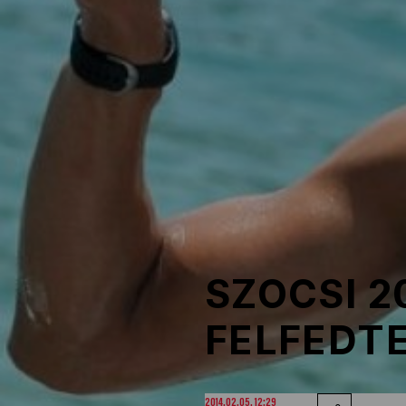
NOB
Társszervezetek
OVEP
Adatbank
SZOCSI 2
FELFEDTE
2014.02.05. 12:29