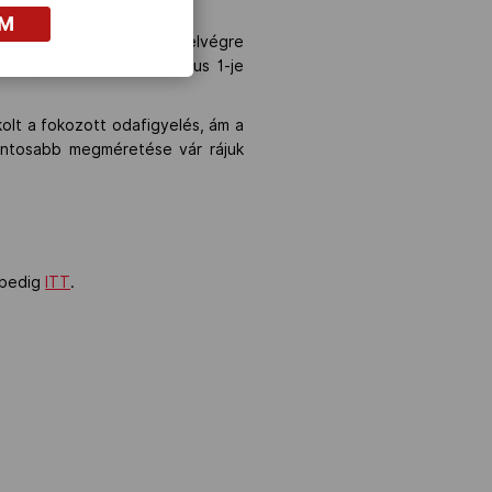
OM
ikeres szocsi szereplés, elvégre
szó, február 28-át március 1-je
kolt a fokozott odafigyelés, ám a
fontosabb megméretése vár rájuk
 pedig
ITT
.