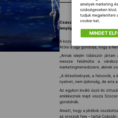
amelyek marketing és
szükségeseken kívül.
tudjuk megjeleníteni
cookie-kat.
Császári Attila számos világ
lenyűgözte.
MINDET EL
A közvélemény egy része fanyalgo
Attila is úgy gondolja, hogy a Ne
„Annak idején többször jártam
messze felülmúlta a várako
marketingmenedzsere, akinek volt
„A létesítmények, a felvonók, a 
nyelvet, nem újdonság, de arra 
Az egykori kiváló úszó és öttus
emlékeznek majd vissza Szocsir
gondolnák.
Amiatt, hogy a játékok összkölts
az oroszok feje – tartja Császári