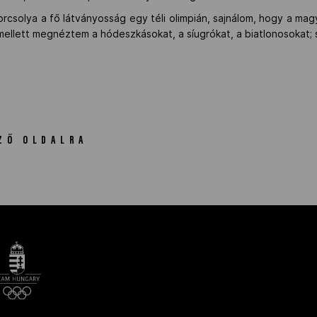
rcsolya a fő látványosság egy téli olimpián, sajnálom, hogy a ma
Emellett megnéztem a hódeszkásokat, a síugrókat, a biatlonosokat;
ZŐ OLDALRA