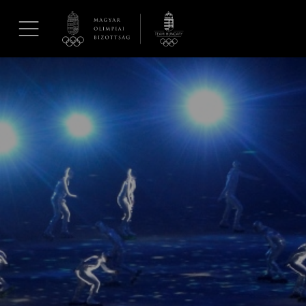
UGRÁS A TARTALOMRA »
Hírek
Galéria
Dakar 2026
Los Angeles 2028
MOB
Kettőskarrier-program