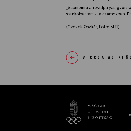
„Számomra a rövidpályás gyorsko
szurkolhattam ki a csarnokban. 
(Czövek Oszkár, Fotó: MTI)
VISSZA AZ ELŐ