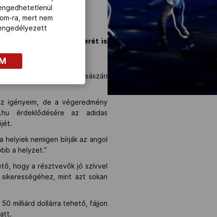
lengedhetetlenül
com-ra, mert nem
z engedélyezett
didas marketingmenedzserét is
OM
, de
Csepeli Lajos
mellett Császári
 az igényeim, de a végeredmény
.hu érdeklődésére az adidas
jét.
a helyiek nemigen bírják az angol
bb a helyzet.”
tő, hogy a résztvevők jó szívvel
 sikerességéhez, mint azt sokan
 milliárd dollárra tehető, fájjon
att.