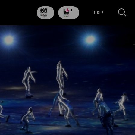
86
707
HÍREK
nap
nap