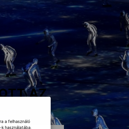
TOTT AZ
ra a felhasználó
-k használatába,