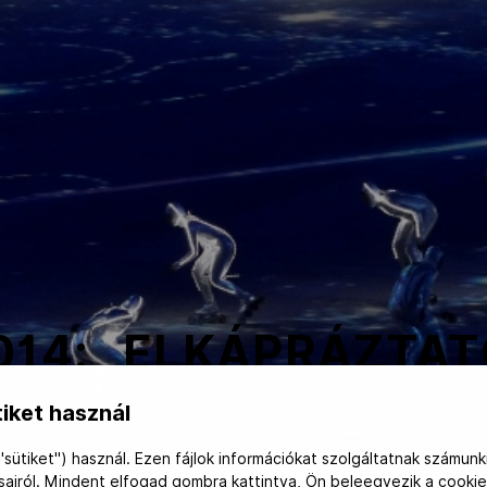
014: „ELKÁPRÁZTA
iket használ
"sütiket") használ. Ezen fájlok információkat szolgáltatnak számunk
ásairól. Mindent elfogad gombra kattintva, Ön beleegyezik a cookie