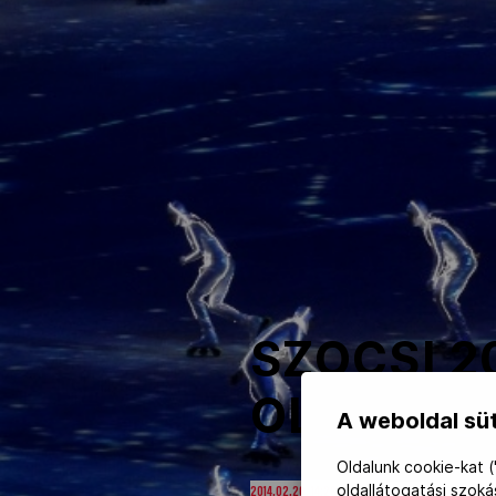
NOB
Társszervezetek
OVEP
Adatbank
SZOCSI 2
OLIMPIA”
A weboldal süt
Oldalunk cookie-kat (
oldallátogatási szok
2014.02.20. 14:28