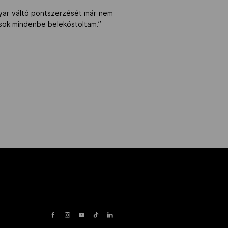
gyar váltó pontszerzését már nem
 sok mindenbe belekóstoltam.”