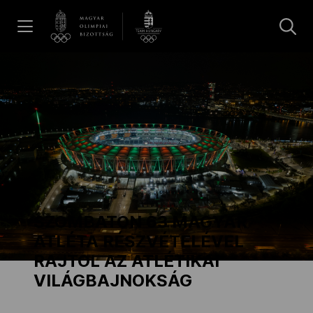
UGRÁS A TARTALOMRA »
Hírek
Galéria
Dakar 2026
SZOMBATON 63 MAGYAR
Los Angeles 2028
ATLÉTA RÉSZVÉTELÉVEL
RAJTOL AZ ATLÉTIKAI
VILÁGBAJNOKSÁG
MOB