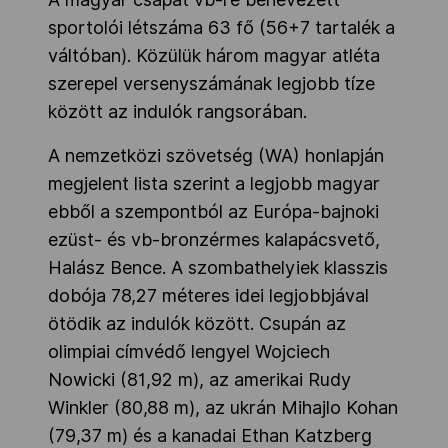
sportolói létszáma 63 fő (56+7 tartalék a
váltóban). Közülük három magyar atléta
szerepel versenyszámának legjobb tíze
között az indulók rangsorában.
A nemzetközi szövetség (WA) honlapján
megjelent lista szerint a legjobb magyar
ebből a szempontból az Európa-bajnoki
ezüst- és vb-bronzérmes kalapácsvető,
Halász Bence. A szombathelyiek klasszis
dobója 78,27 méteres idei legjobbjával
ötödik az indulók között. Csupán az
olimpiai címvédő lengyel Wojciech
Nowicki (81,92 m), az amerikai Rudy
Winkler (80,88 m), az ukrán Mihajlo Kohan
(79,37 m) és a kanadai Ethan Katzberg