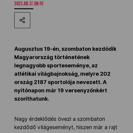
2023.08.17. 08:51
Kettőskarrier-program
NOB
Augusztus 19-én, szombaton kezdődik
Társszervezetek
Magyarország történetének
legnagyobb sporteseménye, az
atlétikai világbajnokság, melyre 202
OVEP
ország 2187 sportolója nevezett. A
nyitónapon már 19 versenyzőnkért
Adatbank
szoríthatunk.
Nagy érdeklődés övezi a szombaton
kezdődő világeseményt, hiszen már a rajt