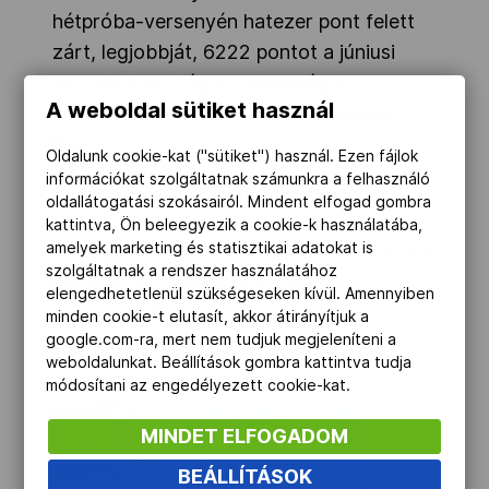
hétpróba-versenyén hatezer pont felett
zárt, legjobbját, 6222 pontot a júniusi
összetett országos bajnokságon
A weboldal sütiket használ
produkálta, ami a kilencedik az indulói
listán.
Oldalunk cookie-kat ("sütiket") használ. Ezen fájlok
információkat szolgáltatnak számunkra a felhasználó
A többiek közül az Európa-bajnoki
oldallátogatási szokásairól. Mindent elfogad gombra
ezüstérmes Kozák Luca 12.72
kattintva, Ön beleegyezik a cookie-k használatába,
amelyek marketing és statisztikai adatokat is
másodperces eredményével a 22. a 100 m
szolgáltatnak a rendszer használatához
gátasok sorában, míg az olimpiai
elengedhetetlenül szükségeseken kívül. Amennyiben
bronzérmes Márton Anita 23. a női
minden cookie-t elutasít, akkor átirányítjuk a
google.com-ra, mert nem tudjuk megjeleníteni a
súlylökők között 18,40 méterrel.
weboldalunkat. Beállítások gombra kattintva tudja
módosítani az engedélyezett cookie-kat.
MINDET ELFOGADOM
BEÁLLÍTÁSOK