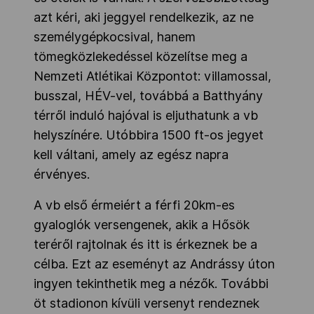
azt kéri, aki jeggyel rendelkezik, az ne
személygépkocsival, hanem
tömegközlekedéssel közelítse meg a
Nemzeti Atlétikai Központot: villamossal,
busszal, HÉV-vel, továbbá a Batthyány
térről induló hajóval is eljuthatunk a vb
helyszínére. Utóbbira 1500 ft-os jegyet
kell váltani, amely az egész napra
érvényes.
A vb első érmeiért a férfi 20km-es
gyaloglók versengenek, akik a Hősök
teréről rajtolnak és itt is érkeznek be a
célba. Ezt az eseményt az Andrássy úton
ingyen tekinthetik meg a nézők. További
öt stadionon kívüli versenyt rendeznek