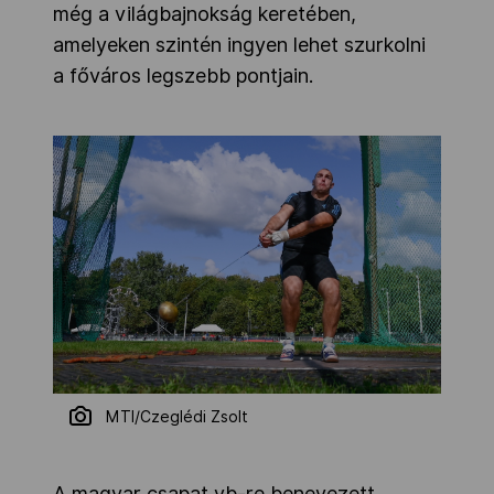
még a világbajnokság keretében,
amelyeken szintén ingyen lehet szurkolni
a főváros legszebb pontjain.
MTI/Czeglédi Zsolt
A magyar csapat vb-re benevezett