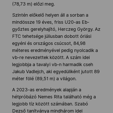
(78,73 m) előzi meg.
Szintén előkelő helyen áll a sorban a
mindössze 19 éves, friss U20-as Eb-
győztes gerelyhajító, Herczeg György. Az
FTC tehetsége júliusban dobott óriási
egyéni és országos csúcsot, 84,98
méteres eredményével pedig nyolcadik a
vb-re nevezettek között. A szám idei
legjobbja a tavalyi vb-n harmadik cseh
Jakub Vadlejch, aki egyedüliként jutott 89
méter fölé (89,51 m) a világon.
A 2023-as eredmények alapján a
hétpróbázó Nemes Rita található még a
legjobb tíz között számában. Szabó
Dezső tanítványa mindhárom idei