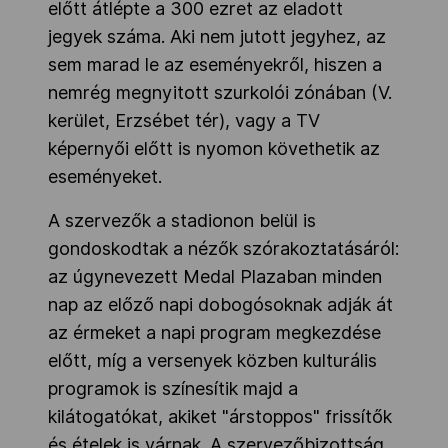
előtt átlépte a 300 ezret az eladott
jegyek száma. Aki nem jutott jegyhez, az
sem marad le az eseményekről, hiszen a
nemrég megnyitott szurkolói zónában (V.
kerület, Erzsébet tér), vagy a TV
képernyői előtt is nyomon követhetik az
eseményeket.
A szervezők a stadionon belül is
gondoskodtak a nézők szórakoztatásáról:
az úgynevezett Medal Plazaban minden
nap az előző napi dobogósoknak adják át
az érmeket a napi program megkezdése
előtt, míg a versenyek közben kulturális
programok is színesítik majd a
kilátogatókat, akiket "árstoppos" frissítők
és ételek is várnak. A szervezőbizottság