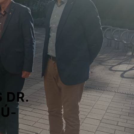
 DR.
Ú-