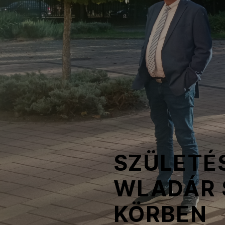
NOB
Társszervezetek
OVEP
Adatbank
SZÜLETÉS
WLADÁR 
KÖRBEN