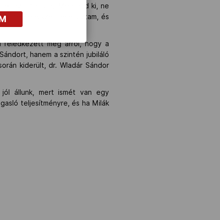
 aki azt mondta, 'Még bírd ki, ne
, hogy még egyszer belehúztam, és
OM
m feledkezett meg arról, hogy a
ándort, hanem a szintén jubiláló
orán kiderült, dr. Wladár Sándor
 jól állunk, mert ismét van egy
gasló teljesítményre, és ha Milák