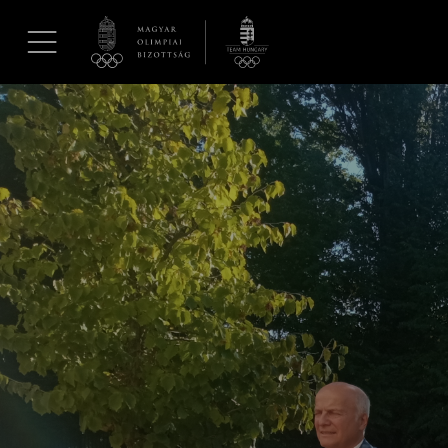
UGRÁS A TARTALOMRA »
Hírek
Galéria
Dakar 2026
Los Angeles 2028
MOB
Kettőskarrier-program