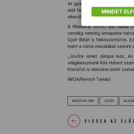
és gyakorlatilag itt el is mehet
add fel fiam!'. Tisztán előttem 
MINDET EL
sikerült megnyernem életem leg
A Wladárral töltött est hamar 
vendég nemrég ünnepelte hatvana
Győr Bélát is felköszöntötte. E
miért a vörös macskákat szereti 
„Jövőre ismét olimpia lesz, és
világklasszisunk Kós Hubert szem
Kristófot is sikerülne ismét csat
(MOA/Riersch Tamás)
MOSZKVA 1980
ÚSZÁS
WLADÁ
VISSZA AZ ELŐ