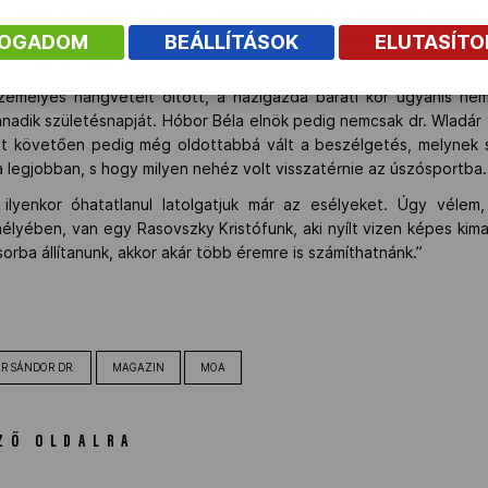
ett volna az olimpia, ám ekkor meghallottam az édesanyám hangját,
volt az arca, és hallottam a hangját is. És ez akkora erőt adott
FOGADOM
BEÁLLÍTÁSOK
ELUTASÍT
fontosabb versenyét.”
személyes hangvételt öltött, a házigazda baráti kör ugyanis ne
dik születésnapját. Hóbor Béla elnök pedig nemcsak dr. Wladár S
zt követően pedig még oldottabbá vált a beszélgetés, melynek s
a legjobban, s hogy milyen nehéz volt visszatérnie az úszósportba.
 ilyenkor óhatatlanul latolgatjuk már az esélyeket. Úgy vélem,
élyében, van egy Rasovszky Kristófunk, aki nyílt vizen képes kima
asorba állítanunk, akkor akár több éremre is számíthatnánk.”
R SÁNDOR DR.
MAGAZIN
MOA
ZŐ OLDALRA