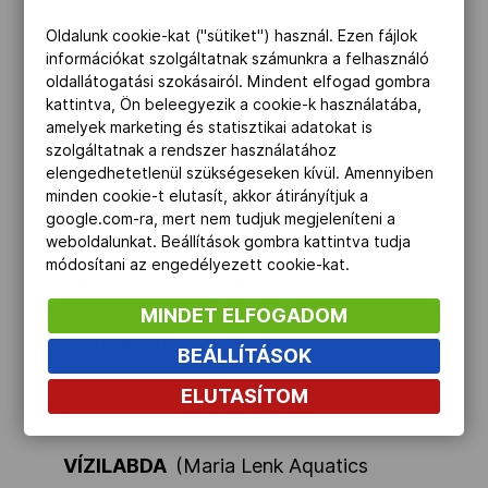
19:30 - 20:20 Finn 10 futam
Oldalunk cookie-kat ("sütiket") használ. Ezen fájlok
információkat szolgáltatnak számunkra a felhasználó
oldallátogatási szokásairól. Mindent elfogad gombra
kattintva, Ön beleegyezik a cookie-k használatába,
amelyek marketing és statisztikai adatokat is
szolgáltatnak a rendszer használatához
VÍVÁS
(Carioca Arena 3, Barra)
elengedhetetlenül szükségeseken kívül. Amennyiben
minden cookie-t elutasít, akkor átirányítjuk a
google.com-ra, mert nem tudjuk megjeleníteni a
14:00-20:30
férfi párbajtőr csapat (Imre
weboldalunkat. Beállítások gombra kattintva tudja
Géza, Boczkó Gábor, Rédli András,
módosítani az engedélyezett cookie-kat.
tartalék: Somfai Péter)
15:30 - (8) HUN-KOR
MINDET ELFOGADOM
22:00-00:50
BEÁLLÍTÁSOK
ELUTASÍTOM
VÍZILABDA
(Maria Lenk Aquatics