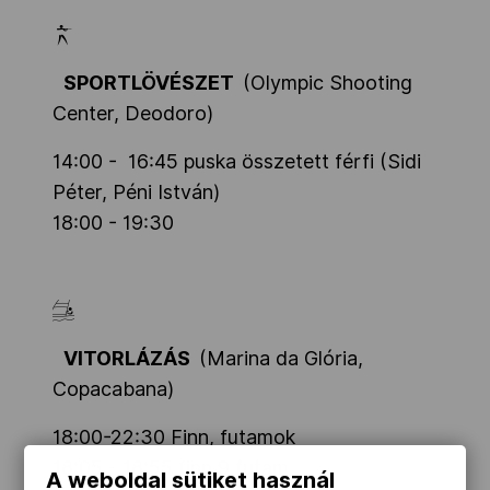
SPORTLÖVÉSZET
(Olympic Shooting
Center, Deodoro)
14:00 - 16:45
puska összetett férfi (Sidi
Péter, Péni István)
18:00 - 19:30
VITORLÁZÁS
(Marina da Glória,
Copacabana)
18:00-22:30 Finn, futamok
18:05 - 18:55 finn 9 futam
A weboldal sütiket használ