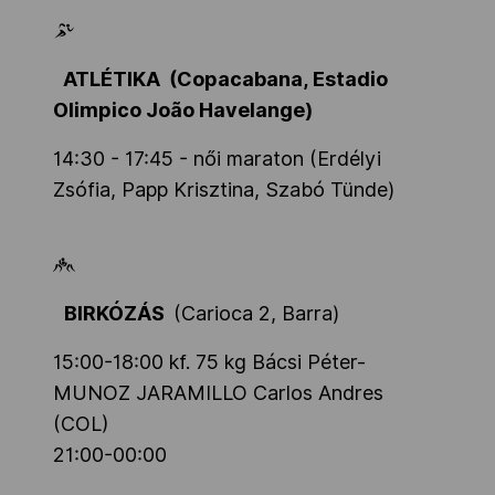
Kettőskarrier-program
ATLÉTIKA
(Copacabana,
Estadio
Olimpico João Havelange
)
NOB
14:30 - 17:45 - női maraton (Erdélyi
Zsófia, Papp Krisztina, Szabó Tünde)
Társszervezetek
OVEP
BIRKÓZÁS
(Carioca 2, Barra)
Adatbank
15:00-18:00
kf. 75 kg Bácsi Péter-
MUNOZ JARAMILLO Carlos Andres
(COL
)
21:00-00:00