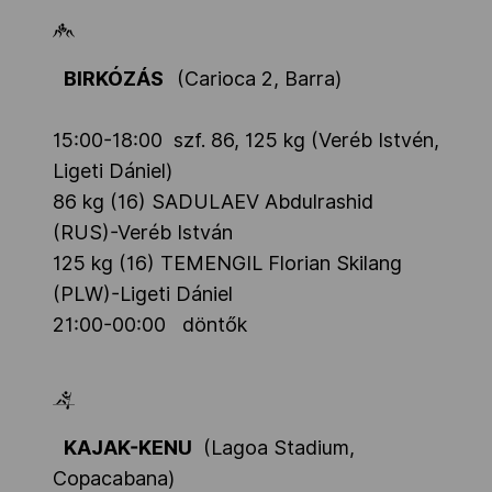
Kettőskarrier-program
BIRKÓZÁS
(Carioca 2, Barra)
NOB
15:00-18:00
szf. 86, 125 kg (Veréb Istvén,
Ligeti Dániel)
Társszervezetek
86 kg (16) SADULAEV Abdulrashid
(RUS)-Veréb István
125 kg (16) TEMENGIL Florian Skilang
OVEP
(PLW)-Ligeti Dániel
21:00-00:00 döntők
Adatbank
KAJAK-KENU
(Lagoa Stadium,
Copacabana)