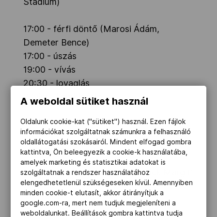
Stadium)
17:00 - férfi döntő (Marosi Ádám,
Demeter Bence)
17:00 - úszás
19:00 - vívás
20:30 - lovaglás
23:00 - kombináció
A weboldal sütiket használ
Oldalunk cookie-kat ("sütiket") használ. Ezen fájlok
információkat szolgáltatnak számunkra a felhasználó
oldallátogatási szokásairól. Mindent elfogad gombra
TRIATLON
(Fort Copacabana)
kattintva, Ön beleegyezik a cookie-k használatába,
amelyek marketing és statisztikai adatokat is
16:00 - nők (Kovács Zsófia, Vanek Margit)
szolgáltatnak a rendszer használatához
elengedhetetlenül szükségeseken kívül. Amennyiben
minden cookie-t elutasít, akkor átirányítjuk a
google.com-ra, mert nem tudjuk megjeleníteni a
weboldalunkat. Beállítások gombra kattintva tudja