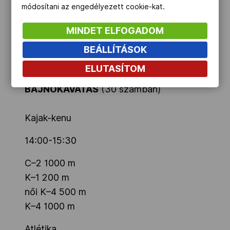
módosítani az engedélyezett cookie-kat.
VÍZILABDA
(Estádio Aquático Olímpico)
MINDET ELFOGADOM
21:30 - 5. helyért: HUN-GRE
BEÁLLÍTÁSOK
ELUTASÍTOM
BAJNOKAVATÁS
(30 számban)
Kajak-kenu
14:00-15:30
C–2 1000 m
K–1 200 m
női K–4 500 m
K–4 1000 m
Atlétika