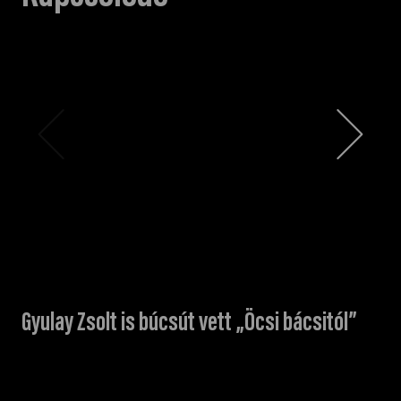
Gyulay Zsolt is búcsút vett „Öcsi bácsitól”