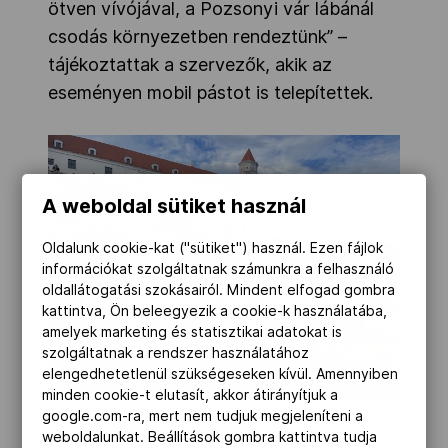
ötven vívójával, a Pozsonyi vár lábánál
csodás környezetben rendeztünk” –
tájékoztattak a szervezők, akik az
eseményen mobil pástot is telepítettek.
A weboldal sütiket használ
Oldalunk cookie-kat ("sütiket") használ. Ezen fájlok
információkat szolgáltatnak számunkra a felhasználó
oldallátogatási szokásairól. Mindent elfogad gombra
kattintva, Ön beleegyezik a cookie-k használatába,
amelyek marketing és statisztikai adatokat is
szolgáltatnak a rendszer használatához
elengedhetetlenül szükségeseken kívül. Amennyiben
minden cookie-t elutasít, akkor átirányítjuk a
google.com-ra, mert nem tudjuk megjeleníteni a
weboldalunkat. Beállítások gombra kattintva tudja
A szabadtéri versenyen a 80 plusszos