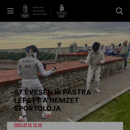
UGRÁS A TARTALOMRA »
Hírek
Galéria
Dakar 2026
87 ÉVESEN IS PÁSTRA
Los Angeles 2028
LÉPETT A NEMZET
SPORTOLÓJA
MOB
2025.07.15. 12:35