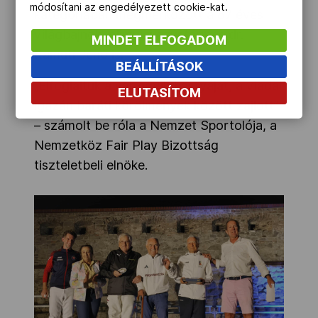
módosítani az engedélyezett cookie-kat.
kategóriában megmérkőzött a 87 éves
világbajnok, olimpiai ezüstérmes dr.
MINDET ELFOGADOM
Kamuti Jenő is.
BEÁLLÍTÁSOK
„Elfoglaltuk a vár egyik bástyáját, a viadal
ELUTASÍTOM
igazán baráti körölmények között zajlott”
– számolt be róla a Nemzet Sportolója, a
Nemzetköz Fair Play Bizottság
tiszteletbeli elnöke.