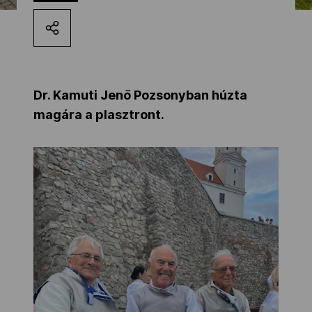
Kettőskarrier-program
NOB
Dr. Kamuti Jenő Pozsonyban húzta
magára a plasztront.
Társszervezetek
OVEP
Adatbank