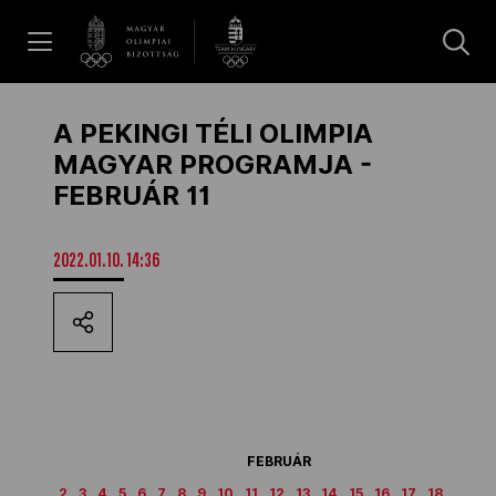
UGRÁS A TARTALOMRA »
Hírek
A PEKINGI TÉLI OLIMPIA
MAGYAR PROGRAMJA -
FEBRUÁR 11
Galéria
2022.01.10. 14:36
Dakar 2026
Los Angeles 2028
MOB
FEBRUÁR
2
3
4
5
6
7
8
9
10
11
12
13
14
15
16
17
18
19
2