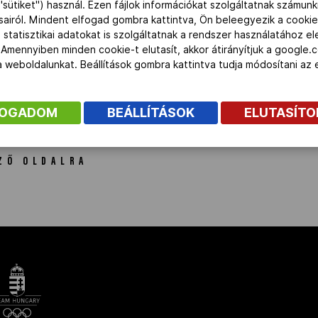
"sütiket") használ. Ezen fájlok információkat szolgáltatnak számunk
ásairól. Mindent elfogad gombra kattintva, Ön beleegyezik a cookie
 statisztikai adatokat is szolgáltatnak a rendszer használatához e
Magyar
Helyszín
versenyszám
 Amennyiben minden cookie-t elutasít, akkor átirányítjuk a google.
idő
 a weboldalunkat. Beállítások gombra kattintva tudja módosítani a
FOGADOM
BEÁLLÍTÁSOK
ELUTASÍT
ZŐ OLDALRA