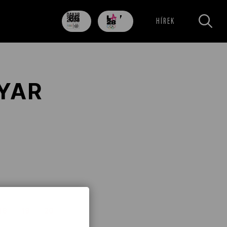
86
707
HÍREK
nap
nap
GYAR
18
19
20