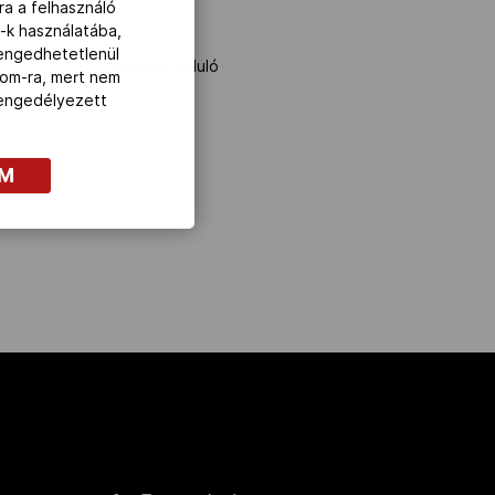
ra a felhasználó
-k használatába,
lengedhetetlenül
magyar induló
com-ra, mert nem
z engedélyezett
OM