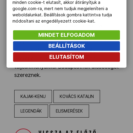
november 17., annak emlékére, hogy
minden cookie-t elutasít, akkor átirányítjuk a
1873-ban ezen a napon egyesült Pest,
google.com-ra, mert nem tudjuk megjeleníteni a
weboldalunkat. Beállítások gombra kattintva tudja
Buda és Óbuda. Minden évben ezen
módosítani az engedélyezett cookie-kat.
alkalomból a fővárosi önkormányzat
elismerő díjakat adományoz azon
MINDET ELFOGADOM
személyeknek, közösségeknek, akik a
BEÁLLÍTÁSOK
főváros életében jelentős, meghatározó
ELUTASÍTOM
szerepet töltenek be, kiemelkedő
teljesítményükkel Budapestnek dicsőséget
szereznek.
KAJAK-KENU
KOVÁCS KATALIN
LEGENDÁK
ELISMERÉSEK