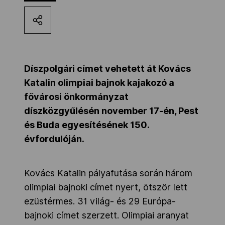
Kettőskarrier-program
NOB
Díszpolgári címet vehetett át Kovács
Katalin olimpiai bajnok kajakozó a
Társszervezetek
fővárosi önkormányzat
díszközgyűlésén november 17-én, Pest
és Buda egyesítésének 150.
OVEP
évfordulóján.
Adatbank
Kovács Katalin pályafutása során három
olimpiai bajnoki címet nyert, ötször lett
ezüstérmes. 31 világ- és 29 Európa-
bajnoki címet szerzett. Olimpiai aranyat