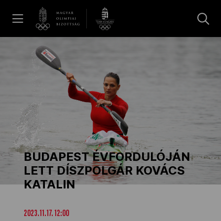
UGRÁS A TARTALOMRA »
Hírek
Galéria
Dakar 2026
BUDAPEST ÉVFORDULÓJÁN
Los Angeles 2028
LETT DÍSZPOLGÁR KOVÁCS
KATALIN
MOB
2023.11.17. 12:00