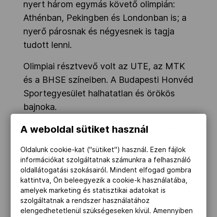
nyert három egymás követő olimpián:
Athénban, Pekingben és Londonban is; a
nyerő párosnak és négyesnek is tagja
tudott lenni.
Olimpiai résztvevő volt az UTE, az MTK
és a BHSE színeiben. A Budapesti Honvéd
Sportegyesület halhatatlan és örökös
bajnoka.
Ma a Budapesti Honvéd SE elnökségének
A weboldal sütiket használ
tagja, alapítója a nevét viselő sukorói
Oldalunk cookie-kat ("sütiket") használ. Ezen fájlok
kajak-kenu akadémiának, a KKNKKA
információkat szolgáltatnak számunkra a felhasználó
Alapítvány kuratóriumának elnöke.
oldallátogatási szokásairól. Mindent elfogad gombra
kattintva, Ön beleegyezik a cookie-k használatába,
A Fővárosi Közgyűlés 1991. március 21-ei
amelyek marketing és statisztikai adatokat is
szolgáltatnak a rendszer használatához
döntése értelmében a főváros ünnepnapja
elengedhetetlenül szükségeseken kívül. Amennyiben