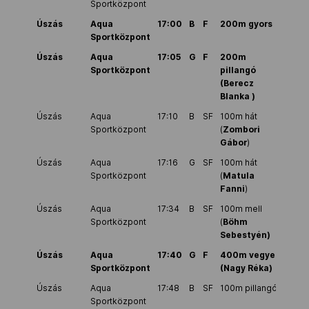
Sportközpont
Úszás
Aqua
17:00
B
F
200m gyors
Sportközpont
Úszás
Aqua
17:05
G
F
200m
Sportközpont
pillangó
(Berecz
Blanka )
Úszás
Aqua
17:10
B
SF
100m hát
Sportközpont
(
Zombori
Gábor
)
Úszás
Aqua
17:16
G
SF
100m hát
Sportközpont
(
Matula
Fanni
)
Úszás
Aqua
17:34
B
SF
100m mell
Sportközpont
(
Böhm
Sebestyén)
Úszás
Aqua
17:40
G
F
400m vegyes
Sportközpont
(Nagy Réka)
Úszás
Aqua
17:48
B
SF
100m pillangó
Sportközpont