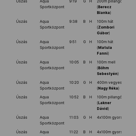
Úszás
Aqua
9:19
G
H
200m pillangó
Sportközpont
(
Berecz
Blanka
)
Úszás
Aqua
9:38
B
H
100m hát
Sportközpont
(
Zombori
Gábor
)
Úszás
Aqua
9:51
G
H
100m hát
Sportközpont
(
Matula
Fanni
)
Úszás
Aqua
10:05
B
H
100m mell
Sportközpont
(
Böhm
Sebestyén
)
Úszás
Aqua
10:20
G
H
400m vegyes
Sportközpont
(
Nagy Réka
)
Úszás
Aqua
10:52
B
H
100m pillangó
Sportközpont
(
Lakner
Dávid
)
Úszás
Aqua
11:03
G
H
4x100m gyors
Sportközpont
Úszás
Aqua
11:22
B
H
4x100m gyors