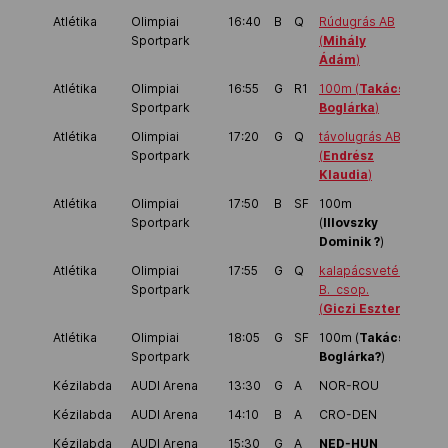
Atlétika
Olimpiai
16:40
B
Q
Rúdugrás AB
Sportpark
(
Mihály
Ádám
)
Atlétika
Olimpiai
16:55
G
R1
100m (
Takács
Sportpark
Boglárka
)
Atlétika
Olimpiai
17:20
G
Q
távolugrás AB
Sportpark
(
Endrész
Klaudia
)
Atlétika
Olimpiai
17:50
B
SF
100m
Sportpark
(
Illovszky
Dominik ?
)
Atlétika
Olimpiai
17:55
G
Q
kalapácsvetés
Sportpark
B. csop.
(
Giczi Eszter
)
Atlétika
Olimpiai
18:05
G
SF
100m (
Takács
Sportpark
Boglárka?
)
Kézilabda
AUDI Arena
13:30
G
A
NOR-ROU
Kézilabda
AUDI Arena
14:10
B
A
CRO-DEN
Kézilabda
AUDI Arena
15:30
G
A
NED-HUN