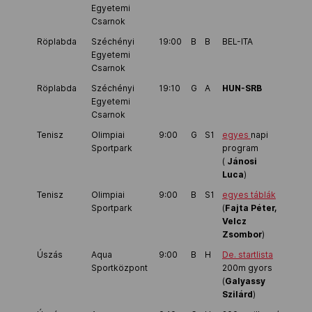
Egyetemi
Csarnok
Röplabda
Széchényi
19:00
B
B
BEL-ITA
Egyetemi
Csarnok
Röplabda
Széchényi
19:10
G
A
HUN-SRB
Egyetemi
Csarnok
Tenisz
Olimpiai
9:00
G
S1
egyes
napi
Sportpark
program
(
Jánosi
Luca
)
Tenisz
Olimpiai
9:00
B
S1
egyes táblák
Sportpark
(
Fajta Péter,
Velcz
Zsombor
)
Úszás
Aqua
9:00
B
H
De. startlista
Sportközpont
200m gyors
(
Galyassy
Szilárd
)