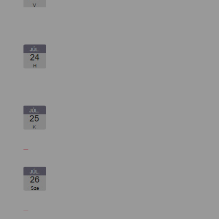
Kettőskarrier-program
NOB
Társszervezetek
OVEP
Adatbank