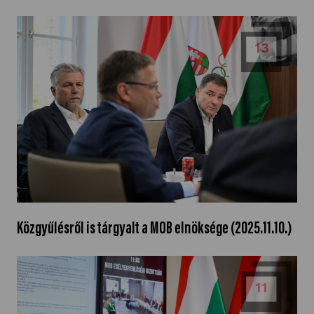
13
Közgyűlésről is tárgyalt a MOB elnöksége (2025.11.10.)
11