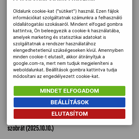
Algériai és ANOCA-delegáció a MOB-székházban
Oldalunk cookie-kat ("sütiket") használ. Ezen fájlok
(2025.10.13.)
információkat szolgáltatnak számunkra a felhasználó
oldallátogatási szokásairól. Mindent elfogad gombra
kattintva, Ön beleegyezik a cookie-k használatába,
amelyek marketing és statisztikai adatokat is
11
szolgáltatnak a rendszer használatához
elengedhetetlenül szükségeseken kívül. Amennyiben
minden cookie-t elutasít, akkor átirányítjuk a
google.com-ra, mert nem tudjuk megjeleníteni a
weboldalunkat. Beállítások gombra kattintva tudja
módosítani az engedélyezett cookie-kat.
MINDET ELFOGADOM
BEÁLLÍTÁSOK
ELUTASÍTOM
A TF szoborparkjában felavatták dr. Istvánfi Csaba
szobrát (2025.10.10.)