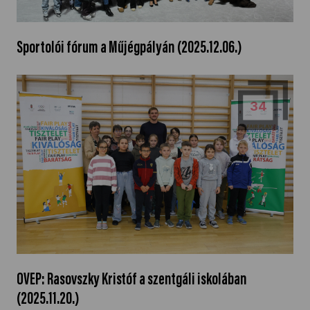
Sportolói fórum a Műjégpályán (2025.12.06.)
34
OVEP: Rasovszky Kristóf a szentgáli iskolában
(2025.11.20.)