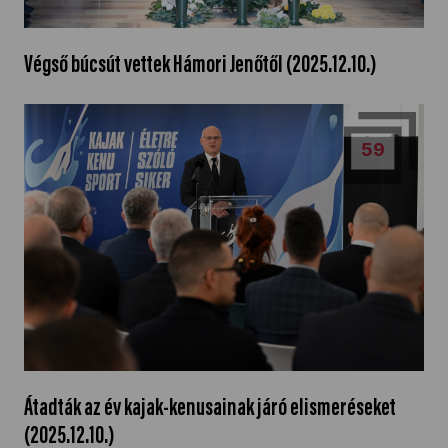
Kettőskarrier-program
Végső búcsút vettek Hámori Jenőtől (2025.12.10.)
NOB
59
Társszervezetek
OVEP
Adatbank
Átadták az év kajak-kenusainak járó elismeréseket
(2025.12.10.)