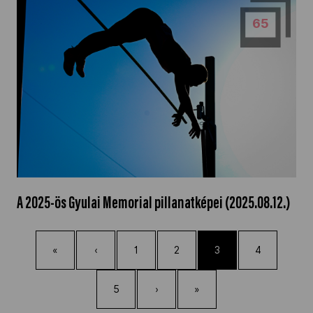
65
A 2025-ös Gyulai Memorial pillanatképei (2025.08.12.)
«
‹
1
2
3
4
5
›
»