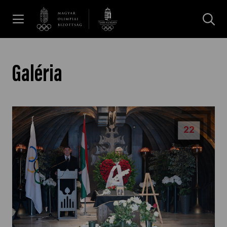
UGRÁS A TARTALOMRA »
Hírek
Galéria
Galéria
22
Dakar 2026
Los Angeles 2028
MOB