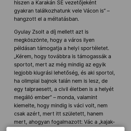
hiszen a Karakán SE vezetőjeként
gyakran találkozhatunk vele Vácon is” –
hangzott el a méltatásban.
Gyulay Zsolt a díj mellett azt is
megköszönte, hogy a város ilyen
példásan támogatja a helyi sportéletet.
„Kérem, hogy továbbra is támogassák a
sportot, mert az még mindig az egyik
legjobb kiugrási lehetőség, és aki sportol,
ha olimpiai bajnok talán nem is lesz, de
egy talpraesett, a civil életben is a helyét
megálló ember” – monda, valamint
kiemelte, hogy mindig is váci volt, nem
csak azért, mert itt született, hanem
mert, ahogyan fogalmazott: Vác a „kajak-
kenu sport Szilícium-völgye”, hiszen