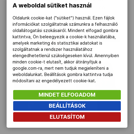
A weboldal sütiket használ
rengetegen indultak innen, és ez nem
csupán lokális kötődést, hanem egyfajta
Oldalunk cookie-kat ("sütiket") használ. Ezen fájlok
életszemléletet is jelent számukra.
információkat szolgáltatnak számunkra a felhasználó
oldallátogatási szokásairól. Mindent elfogad gombra
kattintva, Ön beleegyezik a cookie-k használatába,
amelyek marketing és statisztikai adatokat is
szolgáltatnak a rendszer használatához
elengedhetetlenül szükségeseken kívül. Amennyiben
minden cookie-t elutasít, akkor átirányítjuk a
google.com-ra, mert nem tudjuk megjeleníteni a
weboldalunkat. Beállítások gombra kattintva tudja
módosítani az engedélyezett cookie-kat.
MINDET ELFOGADOM
BEÁLLÍTÁSOK
ELUTASÍTOM
Liptai Adrienn/vac.hu