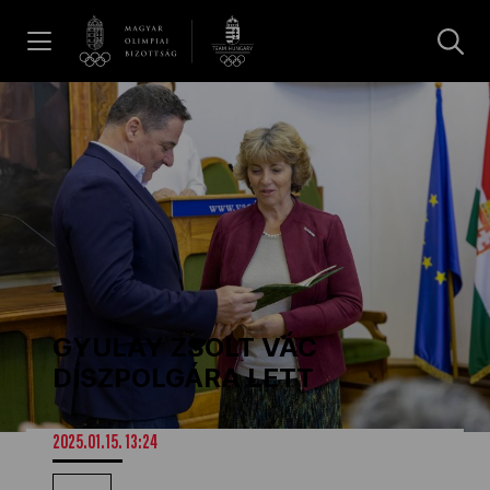
UGRÁS A TARTALOMRA »
Hírek
Galéria
Dakar 2026
GYULAY ZSOLT VÁC
Los Angeles 2028
DÍSZPOLGÁRA LETT
MOB
2025.01.15. 13:24