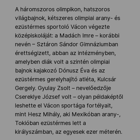
A háromszoros olimpikon, hatszoros
világbajnok, kétszeres olimpiai arany- és
ezüstérmes sportoló Vácon végezte
középiskoláját: a Madách Imre – korábbi
nevén – Sztáron Sándor Gimnáziumban
érettségizett, abban az intézményben,
amelyben diák volt a szintén olimpiai
bajnok kajakozó Dónusz Éva és az
ezüstérmes gerelyhajító atléta, Kulcsár
Gergely. Gyulay Zsolt – nevelőedzője
Csereklye József volt – olyan példaképtől
leshette el Vácon sportága fortélyait,
mint Hesz Mihály, aki Mexikóban arany-,
Tokióban ezüstérmes lett a
királyszámban, az egyesek ezer méterén.