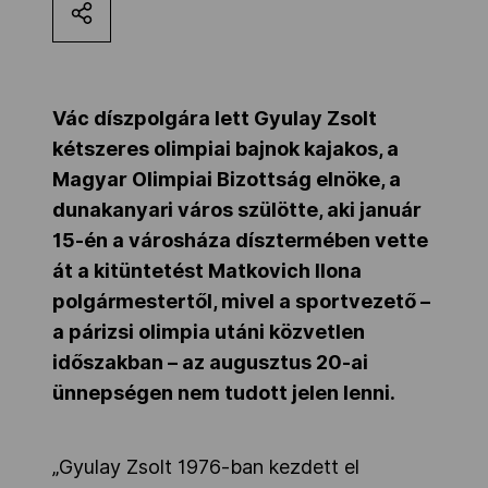
Kettőskarrier-program
NOB
Vác díszpolgára lett Gyulay Zsolt
kétszeres olimpiai bajnok kajakos, a
Magyar Olimpiai Bizottság elnöke, a
Társszervezetek
dunakanyari város szülötte, aki január
15-én a városháza dísztermében vette
át a kitüntetést Matkovich Ilona
OVEP
polgármestertől, mivel a sportvezető –
a párizsi olimpia utáni közvetlen
Adatbank
időszakban – az augusztus 20-ai
ünnepségen nem tudott jelen lenni.
„Gyulay Zsolt 1976-ban kezdett el