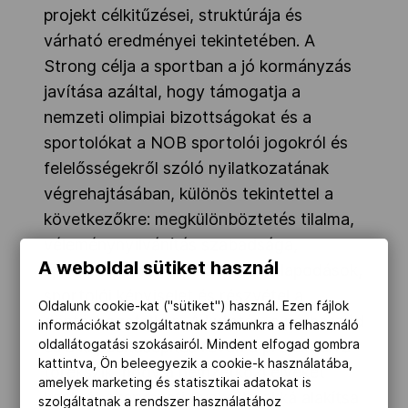
projekt célkitűzései, struktúrája és
várható eredményei tekintetében. A
Strong célja a sportban a jó kormányzás
javítása azáltal, hogy támogatja a
nemzeti olimpiai bizottságokat és a
sportolókat a NOB sportolói jogokról és
felelősségekről szóló nyilatkozatának
végrehajtásában, különös tekintettel a
következőkre: megkülönböztetés tilalma,
véleménynyilvánítás szabadsága,
A weboldal sütiket használ
sportolói lehetőségek és megállapodások,
sportolói képviselet és részvétel a
Oldalunk cookie-kat ("sütiket") használ. Ezen fájlok
döntéshozatalban. A kutatás, a párbeszéd
információkat szolgáltatnak számunkra a felhasználó
oldallátogatási szokásairól. Mindent elfogad gombra
és a kapacitásépítés révén a projekt arra
kattintva, Ön beleegyezik a cookie-k használatába,
törekszik, hogy a nemzetközi elveket
amelyek marketing és statisztikai adatokat is
konkrét szervezeti gyakorlatokká alakítsa
szolgáltatnak a rendszer használatához