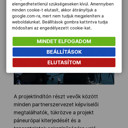
elengedhetetlenül szükségeseken kívül. Amennyiben
át nemzeti szinten.
minden cookie-t elutasít, akkor átirányítjuk a
google.com-ra, mert nem tudjuk megjeleníteni a
weboldalunkat. Beállítások gombra kattintva tudja
módosítani az engedélyezett cookie-kat.
MINDET ELFOGADOM
BEÁLLÍTÁSOK
ELUTASÍTOM
A projektindítón részt vevők között
minden partnerszervezet képviselői
megtalálhatók, tükrözve a projekt
páneurópai kiterjedését és a