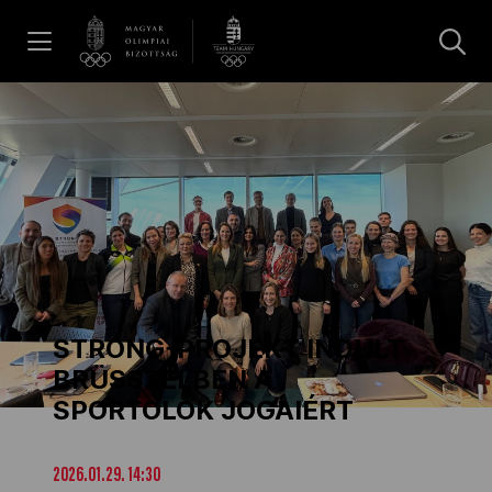
UGRÁS A TARTALOMRA »
Hírek
Galéria
Dakar 2026
STRONG-PROJEKT INDULT
Los Angeles 2028
BRÜSSZELBEN A
SPORTOLÓK JOGAIÉRT
MOB
2026.01.29. 14:30