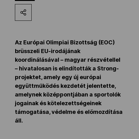
Kettőskarrier-program
NOB
Az Európai Olimpiai Bizottság (EOC)
brüsszeli EU-irodájának
Társszervezetek
koordinálásával – magyar részvétellel
– hivatalosan is elindították a Strong-
projektet, amely egy új európai
OVEP
együttműködés kezdetét jelentette,
amelynek középpontjában a sportolók
Adatbank
jogainak és kötelezettségeinek
támogatása, védelme és előmozdítása
áll.