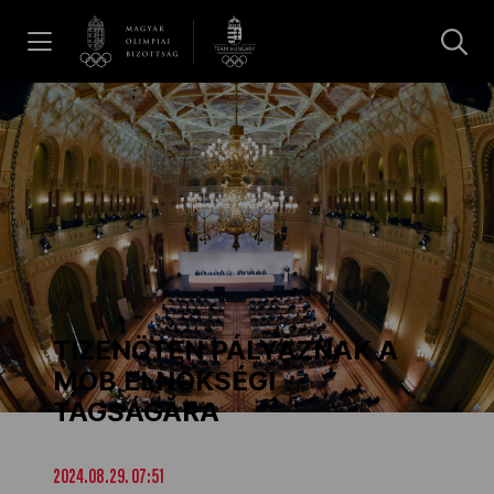
UGRÁS A TARTALOMRA »
Hírek
Galéria
Dakar 2026
TIZENÖTEN PÁLYÁZNAK A
Los Angeles 2028
MOB ELNÖKSÉGI
TAGSÁGÁRA
MOB
2024.08.29. 07:51