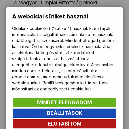
a Magyar Olimpiai Bizottság elnöki
tisztségére.
A weboldal sütiket használ
A két alelnöki tisztségre
dr. Deutsch
Oldalunk cookie-kat ("sütiket") használ. Ezen fájlok
Tamás
és
dr. Wladár Sándor
pályázik, akik
információkat szolgáltatnak számunkra a felhasználó
eddig is betöltötték ezt a pozíciót –
oldallátogatási szokásairól. Mindent elfogad gombra
kattintva, Ön beleegyezik a cookie-k használatába,
előbbi sportvezető rövid megszakítással
amelyek marketing és statisztikai adatokat is
2012, utóbbi pedig 2022 óta.
szolgáltatnak a rendszer használatához
elengedhetetlenül szükségeseken kívül. Amennyiben
A MOB közgyűlése hét elnökségi tagot is
minden cookie-t elutasít, akkor átirányítjuk a
választ – a tisztségre MOB-tagok
google.com-ra, mert nem tudjuk megjeleníteni a
weboldalunkat. Beállítások gombra kattintva tudja
pályázhattak. A határidőig 15 pályázat
módosítani az engedélyezett cookie-kat.
érkezett:
MINDET ELFOGADOM
Bacsa Péter
BEÁLLÍTÁSOK
dr. Baji Balázs
ELUTASÍTOM