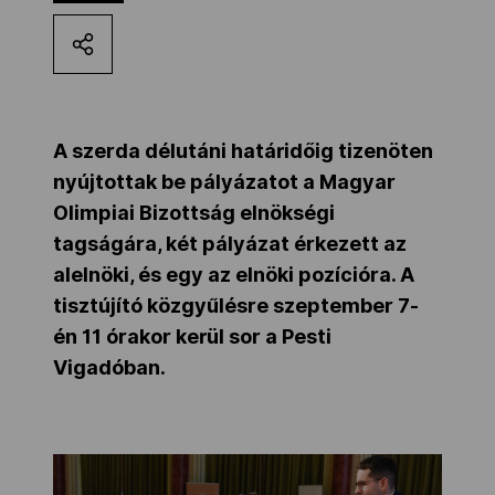
Kettőskarrier-program
NOB
A szerda délutáni határidőig tizenöten
nyújtottak be pályázatot a Magyar
Társszervezetek
Olimpiai Bizottság elnökségi
tagságára, két pályázat érkezett az
alelnöki, és egy az elnöki pozícióra. A
OVEP
tisztújító közgyűlésre szeptember 7-
én 11 órakor kerül sor a Pesti
Adatbank
Vigadóban.