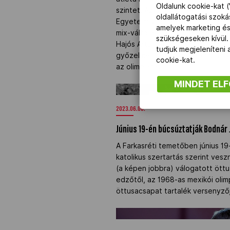
Oldalunk cookie-kat (
szintet. Az olimpikon Pigniczki F
oldallátogatási szok
Egyetemi Világjátékokon. A tízed
amelyek marketing és
mix-váltó a triatlon világbajnoki 
szükségeseken kívül.
Hajós Artúr, Stréli Bence strand
tudjuk megjeleníteni
győzelmet írt Szlovéniában. Díjl
cookie-kat.
az olimpiáról.
MINDET EL
Június 19-én búcsúztatják Bodná
2023.06.06.
Június 19-én búcsúztatják Bodnár
A Farkasréti temetőben június 19-
katolikus szertartás szerint ve
(a képen jobbra) válogatott öttu
edzőtől, az 1968-as mexikói oli
öttusacsapat tartalék versenyzőj
A judós Pupp Réka tizenegyedsz