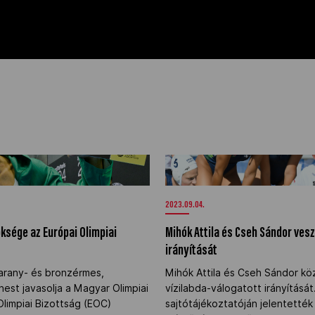
nöksége az Európai Olimpiai
Mihók Attila és Cseh Sándor ves
" />
irányítását" />
2023.09.04.
ksége az Európai Olimpiai
Mihók Attila és Cseh Sándor veszi
irányítását
 arany- és bronzérmes,
Mihók Attila és Cseh Sándor kö
nest javasolja a Magyar Olimpiai
vízilabda-válogatott irányításá
limpiai Bizottság (EOC)
sajtótájékoztatóján jelentetté