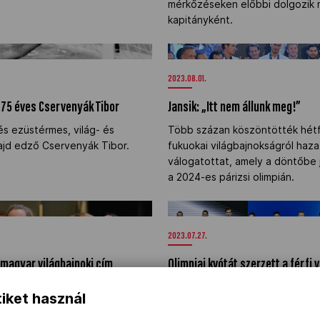
mérkőzéseken előbbi dolgozik m
kapitányként.
– 75 éves Cservenyák Tibor" />
Jansik: „Itt nem állunk meg!”" />
2023.08.01.
 75 éves Cservenyák Tibor
Jansik: „Itt nem állunk meg!”
és ezüstérmes, világ- és
Több százan köszöntötték hét
ajd edző Cservenyák Tibor.
fukuokai világbajnokságról haza
válogatottat, amely a döntőbe j
a 2024-es párizsi olimpián.
 magyar világbajnoki cím" />
Olimpiai kvótát szerzett a férfi
2023.07.27.
magyar világbajnoki cím
Olimpiai kvótát szerzett a férfi 
labdázók és úszok Fukuokában
A magyar férfi vízilabda-váloga
iket használ
portáguk világbajnokságán. Az
spanyol csapatot, ezzel bejutot
alapácsvetésben az olimpiai
világbajnokság döntőjébe, egyút