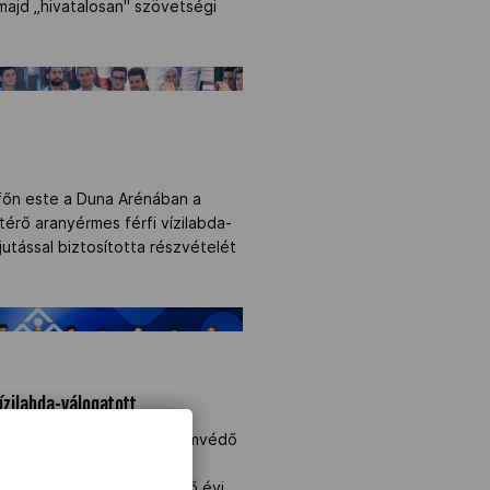
ajd „hivatalosan" szövetségi
főn este a Duna Arénában a
térő aranyérmes férfi vízilabda-
utással biztosította részvételét
 vízilabda-válogatott" />
vízilabda-válogatott
tott 12-11-re legyőzte a címvédő
t a fukuokai vizes
tal kvótát szerzett a jövő évi,