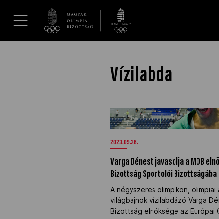
UGRÁS A TARTALOMRA »
Hírek
Vízilabda
Galéria
Varga Dénest javasolja a MOB el
Bizottság Sportolói Bizottságába
Dakar 2026
2023.09.26.
Los Angeles 2028
Varga Dénest javasolja a MOB elnö
Bizottság Sportolói Bizottságába
MOB
A négyszeres olimpikon, olimpiai
világbajnok vízilabdázó Varga Dé
Bizottság elnöksége az Európai O
Kettőskarrier-program