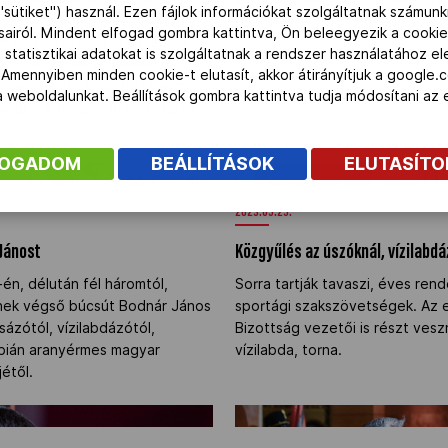
"sütiket") használ. Ezen fájlok információkat szolgáltatnak számunk
anni aranyérmes a Nyári
párizsi olimpiára.
ásairól. Mindent elfogad gombra kattintva, Ön beleegyezik a cookie
ik helyen ért célba a magyar
 statisztikai adatokat is szolgáltatnak a rendszer használatához e
sorozat angliai állomásán. A
 Amennyiben minden cookie-t elutasít, akkor átirányítjuk a google.
röplabda-duó sporttörténelmi
 a weboldalunkat. Beállítások gombra kattintva tudja módosítani a
ovaglóink Prágában lecsúsztak
FOGADOM
BEÁLLÍTÁSOK
ELUTASÍT
r Jánost" />
Közgyűlés az úszóknál, vízilabd
2023.05.25.
 Jánost
Közgyűlés az úszóknál, vízilabd
én, délután fél háromtól,
Sorra tartják tavaszi, éves ren
sznek végső búcsút Bodnár János
sportági szakszövetségek. Az 
sázótól, vízilabdázótól,
Bizottság vezetői is részt ves
mpián aranyérmes magyar
vízilabda, torna.
étől.
er a Grand Slam-dobogón" />
Olimpiai bajnok vízilabdázók, cs