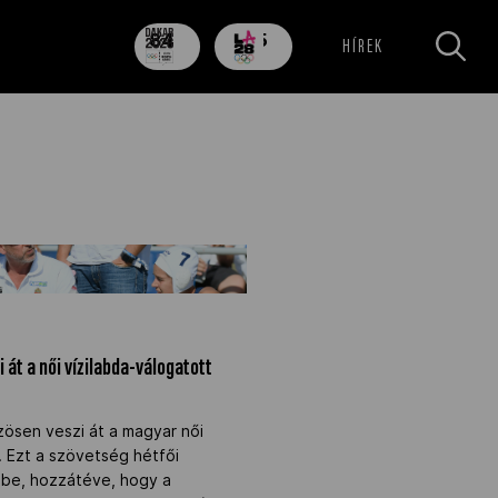
84
705
HÍREK
nap
nap
zi át a női vízilabda-válogatott
 át a női vízilabda-válogatott
zösen veszi át a magyar női
t. Ezt a szövetség hétfői
k be, hozzátéve, hogy a