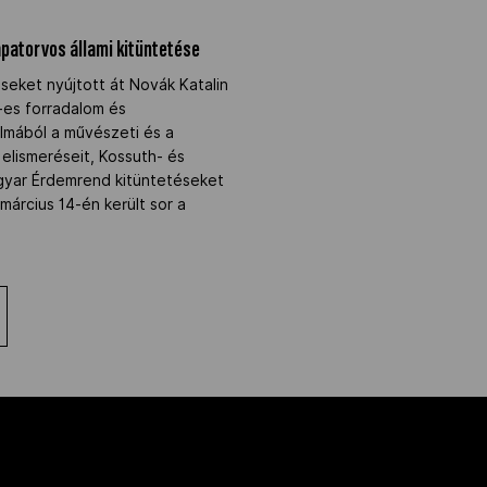
apatorvos állami kitüntetése
éseket nyújtott át Novák Katalin
-es forradalom és
lmából a művészeti és a
lismeréseit, Kossuth- és
agyar Érdemrend kitüntetéseket
árcius 14-én került sor a