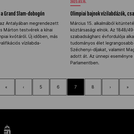
2023.03.15.
r a Grand Slam-dobogón
Olimpiai bajnok vízilabdázók, cs
 az Antalyában megrendezett
Március 15. alkalmából kitüntet
 Márton testvérek a kínai
köztársasági elnök. Az 1848/49
piai kvótáról. Új időben, más
szabadságharc évfordulója alka
alifikációs vízilabda-
tudományos élet legrangosabb e
Széchenyi-díjakat, valamint M
adott át. Az ünnepi eseményre m
Parlamentben.
«
‹
5
6
7
8
›
»