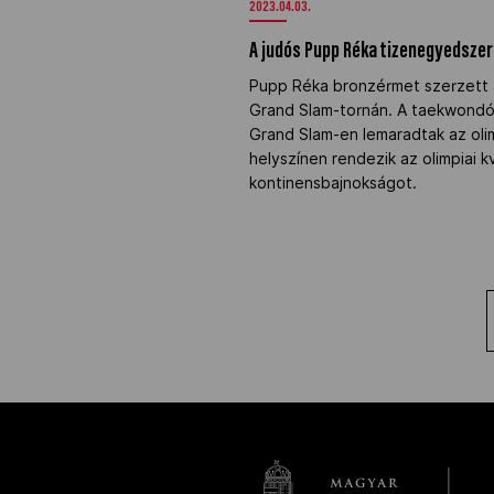
2023.04.03.
A judós Pupp Réka tizenegyedsze
Pupp Réka bronzérmet szerzett
Grand Slam-tornán. A taekwondós
Grand Slam-en lemaradtak az olim
helyszínen rendezik az olimpiai kv
kontinensbajnokságot.