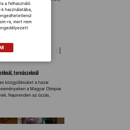
ra a felhasználó
-k használatába,
lengedhetetlenül
com-ra, mert nem
z engedélyezett
OM
ázóknál, tornászoknál" />
ázóknál, tornászoknál
des közgyűlésüket a hazai
eseményeken a Magyar Olimpiai
znek. Napirenden az úszás,
apatorvos állami kitüntetése" />