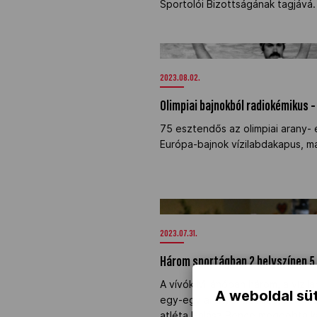
Sportolói Bizottságának tagjává.
NOB
Olimpiai bajnokból radiokémikus 
Társszervezetek
2023.08.02.
Olimpiai bajnokból radiokémikus –
OVEP
75 esztendős az olimpiai arany- 
Európa-bajnok vízilabdakapus, m
Adatbank
Három sportágban 2 helyszínen 5
2023.07.31.
Három sportágban 2 helyszínen 5 
A vívók Milánóban három, a vízi
A weboldal süt
egy-egy aranyérmet szereztek s
atléta Halász Bence megdobta k