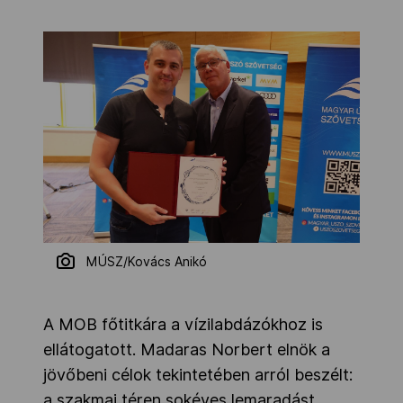
MÚSZ/Kovács Anikó
A MOB főtitkára a vízilabdázókhoz is
ellátogatott. Madaras Norbert elnök a
jövőbeni célok tekintetében arról beszélt:
a szakmai téren sokéves lemaradást