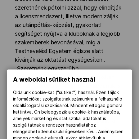
szeretnének pótolni azzal, hogy elindítják
a licenszrendszert, illetve modernizálják
az utánpótlás-képzést, gyakorlati
segítséget nyújtva a kluboknak a legjobb
szakemberek bevonásával, míg a
Testnevelési Egyetem égisze alatt
kívánják az oktatást egységesíteni.
„Szeretnénk egyszerűbb,
felhasználóbarát felületeket biztosítani
A weboldal sütiket használ
Nektek, és célunk, hogy a vízilabdának is
Oldalunk cookie-kat ("sütiket") használ. Ezen fájlok
huszonegyedik századi, csúnya szóval
információkat szolgáltatnak számunkra a felhasználó
mondva, trendi külsőt adjunk. Készülőben
oldallátogatási szokásairól. Mindent elfogad gombra
van egy üzletfejlesztési és
kattintva, Ön beleegyezik a cookie-k használatába,
amelyek marketing és statisztikai adatokat is
médiastratégia, megújul a honlapunk, a
szolgáltatnak a rendszer használatához
social media-tartalomgyártásunk, és
elengedhetetlenül szükségeseken kívül. Amennyiben
mérhetővé szeretnénk tenni a
minden cookie-t elutasít, akkor átirányítjuk a