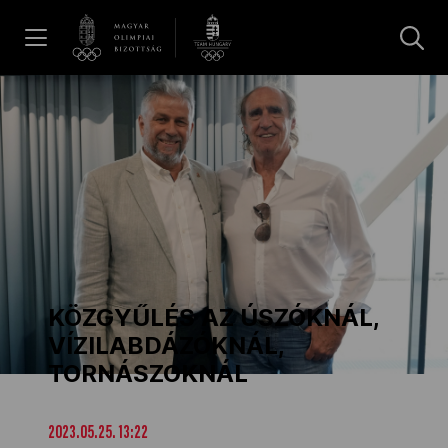
UGRÁS A TARTALOMRA »
Hírek
Galéria
Dakar 2026
KÖZGYŰLÉS AZ ÚSZÓKNÁL,
Los Angeles 2028
VÍZILABDÁZÓKNÁL,
TORNÁSZOKNÁL
MOB
2023.05.25. 13:22