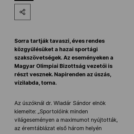
Kettőskarrier-program
NOB
Sorra tartják tavaszi, éves rendes
közgyűlésüket a hazai sportági
Társszervezetek
szakszövetségek. Az eseményeken a
Magyar Olimpiai Bizottság vezetői is
részt vesznek. Napirenden az úszás,
OVEP
vízilabda, torna.
Adatbank
Az úszóknál dr. Wladár Sándor elnök
kiemelte: „Sportolóink minden
világeseményen a maximumot nyújtották,
az éremtáblázat első három helyén