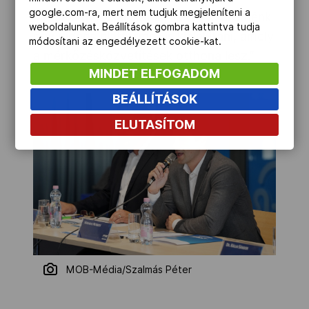
google.com-ra, mert nem tudjuk megjeleníteni a
médiaaktivitásainkat is, illetve szeretnénk
weboldalunkat. Beállítások gombra kattintva tudja
egy videós platformot is kialakítani, amely
módosítani az engedélyezett cookie-kat.
a mérkőzésközvetítések otthona lesz.”
MINDET ELFOGADOM
BEÁLLÍTÁSOK
ELUTASÍTOM
MOB-Média/Szalmás Péter