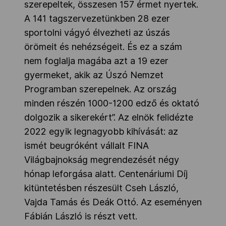
szerepeltek, összesen 157 érmet nyertek.
A 141 tagszervezetünkben 28 ezer
sportolni vágyó élvezheti az úszás
örömeit és nehézségeit. És ez a szám
nem foglalja magába azt a 19 ezer
gyermeket, akik az Úszó Nemzet
Programban szerepelnek. Az ország
minden részén 1000-1200 edző és oktató
dolgozik a sikerekért”. Az elnök felidézte
2022 egyik legnagyobb kihívását: az
ismét beugróként vállalt FINA
Világbajnokság megrendezését négy
hónap leforgása alatt. Centenáriumi Díj
kitüntetésben részesült Cseh László,
Vajda Tamás és Deák Ottó. Az eseményen
Fábián László is részt vett.